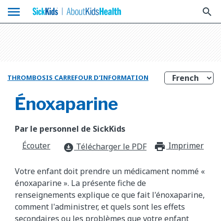
menu
search
THROMBOSIS CARREFOUR D'INFORMATION
Énoxaparine
Par le personnel de SickKids
Écouter
Imprimer
print_f
Télécharger le PDF
download_for_offline
Votre enfant doit prendre un médicament nommé «
énoxaparine ». La présente fiche de
renseignements explique ce que fait l'énoxaparine,
comment l'administrer, et quels sont les effets
secondaires ou les problèmes que votre enfant