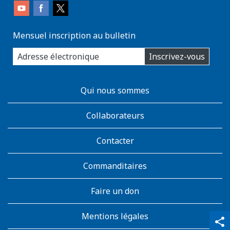
Mensuel inscription au bulletin
enter
Inscrivez-vous
you
email
address:
AboutKidsHealth
Qui nous sommes
Learn
More
Collaborateurs
Contacter
Commanditaires
Faire un don
Mentions légales
qr_code_scanner
content_copy
share