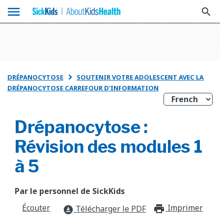
menu
search
DRÉPANOCYTOSE
SOUTENIR VOTRE ADOLESCENT AVEC LA

DRÉPANOCYTOSE CARREFOUR D'INFORMATION
Drépanocytose :
Révision des modules 1
à 5
Par le personnel de SickKids
Écouter
Imprimer
print_f
Télécharger le PDF
download_for_offline