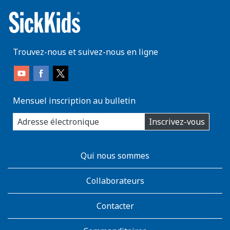
Trouvez-nous et suivez-nous en ligne
Mensuel inscription au bulletin
enter
Inscrivez-vous
you
email
address:
AboutKidsHealth
Qui nous sommes
Learn
More
Collaborateurs
Contacter