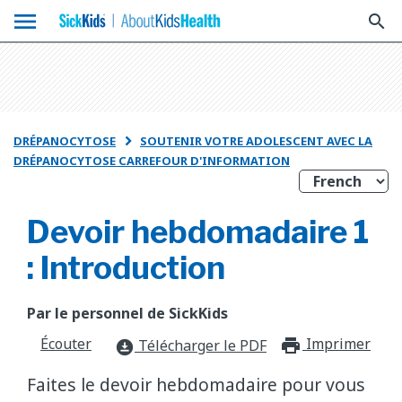
menu
search
DRÉPANOCYTOSE
SOUTENIR VOTRE ADOLESCENT AVEC LA

DRÉPANOCYTOSE CARREFOUR D'INFORMATION
Devoir hebdomadaire 1
: Introduction
Par le personnel de SickKids
Écouter
Imprimer
print_f
Télécharger le PDF
download_for_offline
Faites le devoir hebdomadaire pour vous