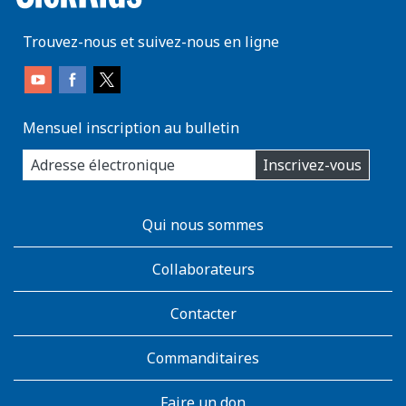
Trouvez-nous et suivez-nous en ligne
Mensuel inscription au bulletin
enter
Inscrivez-vous
you
email
address:
AboutKidsHealth
Qui nous sommes
Learn
More
Collaborateurs
Contacter
Commanditaires
Faire un don