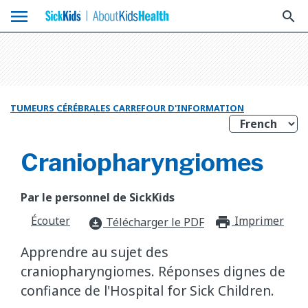
menu
search
TUMEURS CÉRÉBRALES CARREFOUR D'INFORMATION
Craniopharyngiomes
Par le personnel de SickKids
Écouter
Imprimer
print_f
Télécharger le PDF
download_for_offline
Apprendre au sujet des
craniopharyngiomes. Réponses dignes de
confiance de l'Hospital for Sick Children.