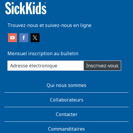
Trouvez-nous et suivez-nous en ligne
Mensuel inscription au bulletin
enter
Inscrivez-vous
you
email
address:
AboutKidsHealth
Qui nous sommes
Learn
More
Collaborateurs
Contacter
Commanditaires