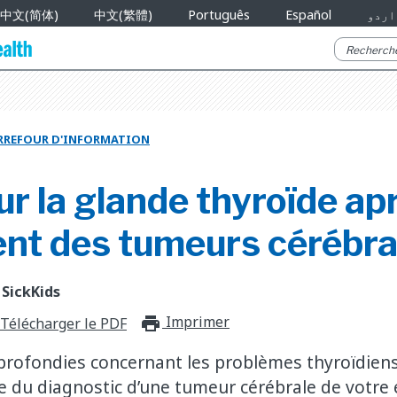
中文(简体)
中文(繁體)
Português
Español
اردو
RREFOUR D'INFORMATION
ur la glande thyroïde apr
ent des tumeurs cérébra
 SickKids
Imprimer
print_for_offli
Télécharger le PDF
profondies concernant les problèmes thyroïdien
ite du diagnostic d’une tumeur cérébrale de votre