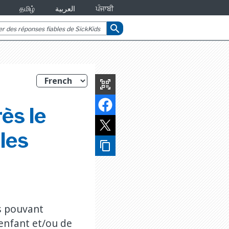
தமிழ்
العربية
ਪੰਜਾਬੀ
search
qr_code_scanner
ès le
les
content_copy
ne
s pouvant
 enfant et/ou de