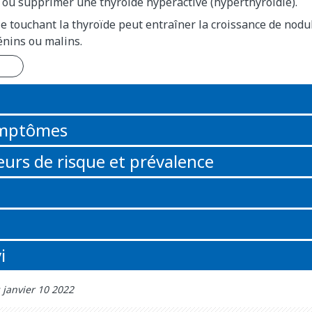
 ou supprimer une thyroïde hyperactive (hyperthyroïdie).
e touchant la thyroïde peut entraîner la croissance de nodu
énins ou malins.
n
ymptômes
eurs de risque et prévalence
i
 janvier 10 2022