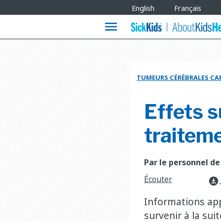
Site
English
Français
Languages
menu
TUMEURS CÉRÉBRALES CA
Effets s
traitem
Par le personnel de
Écouter
download_for_offline
Informations ap
survenir à la su