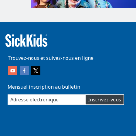
Trouvez-nous et suivez-nous en ligne
Mensuel inscription au bulletin
enter
Inscrivez-vous
you
email
address: