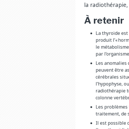
la radiothérapie,
À retenir
La thyroïde est
produit l’« hor
le métabolisme
par l’organisme
Les anomalies d
peuvent être a
cérébrales situ
l’hypophyse, o
radiothérapie t
colonne vertébr
Les problèmes 
traitement, de 
Il est possible