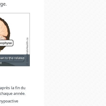
rge.
près la fin du
s chaque année.
hypoactive