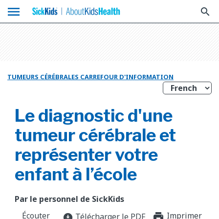
menu
search
TUMEURS CÉRÉBRALES CARREFOUR D'INFORMATION
Le diagnostic d'une
tumeur cérébrale et
représenter votre
enfant à l’école
Par le personnel de SickKids
Écouter
Imprimer
print_f
Télécharger le PDF
download_for_offline