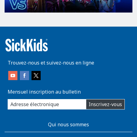
Trouvez-nous et suivez-nous en ligne
Mensuel inscription au bulletin
enter
Inscrivez-vous
you
email
address:
AboutKidsHealth
Qui nous sommes
Learn
More