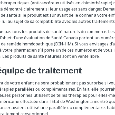
érapeutiques (anticancéreux utilisés en chimiothérapie) n
 été démontré clairement si leur usage est sans danger. Dema
de santé si le produit est sûr avant de le donner à votre en
lui au sujet de sa compatibilité avec les autres traitements
ue pas tous les produits de santé naturels du commerce. Les
t l’objet d’une évaluation de Santé Canada portent un numér
de remède homéopathique (DIN-HM). Si vous envisagez d’a
 votre pharmacien s’il porte un de ces numéros et de vous i
e. Les produits de santé naturels sont en vente libre.
’équipe de traitement
nt de votre enfant ne sera probablement pas surprise si vou
érapies parallèles ou complémentaires. En fait, elle pourrait
uses personnes utilisent de telles thérapies pour elles-m
américaine effectuée dans l’État de Washington a montré qu
cancer avaient utilisé une parallèle ou complémentaire, ha
raitement conventionnel.