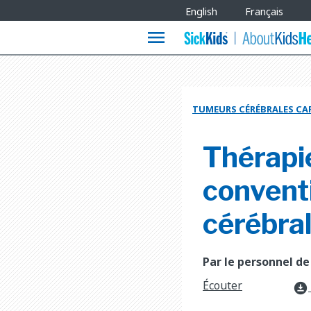
Site
English
Français
Languages
menu
TUMEURS CÉRÉBRALES CA
Thérapi
convent
cérébra
Par le personnel de
Écouter
download_for_offline