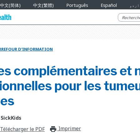
中文(简体)
中文(繁體)
Português
Español
اردو
RREFOUR D'INFORMATION
es complémentaires et 
ionnelles pour les tume
les
 SickKids
Imprimer
print_for_offli
Télécharger le PDF