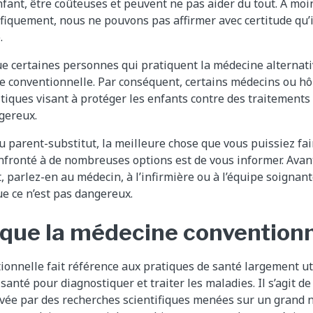
fant, être coûteuses et peuvent ne pas aider du tout. À moi
tifiquement, nous ne pouvons pas affirmer avec certitude qu’i
.
e certaines personnes qui pratiquent la médecine alternati
e conventionnelle. Par conséquent, certains médecins ou h
itiques visant à protéger les enfants contre des traitements 
gereux.
u parent-substitut, la meilleure chose que vous puissiez fai
nfronté à de nombreuses options est de vous informer. Avan
t, parlez-en au médecin, à l’infirmière ou à l’équipe soignan
e ce n’est pas dangereux.
 que la médecine conventionn
onnelle fait référence aux pratiques de santé largement uti
santé pour diagnostiquer et traiter les maladies. Il s’agit d
rouvée par des recherches scientifiques menées sur un grand