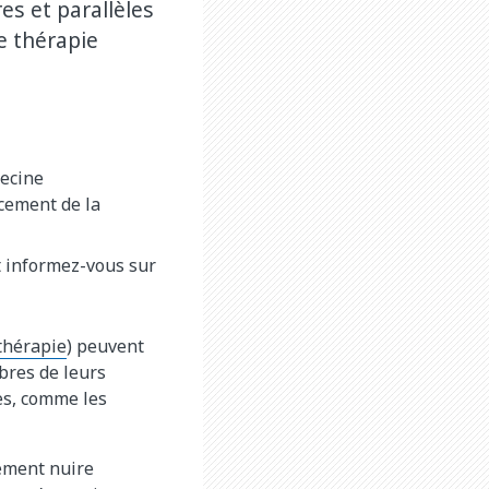
es et parallèles
e thérapie
ecine
cement de la
t informez-vous sur
thérapie
) peuvent
bres de leurs
es, comme les
lement nuire