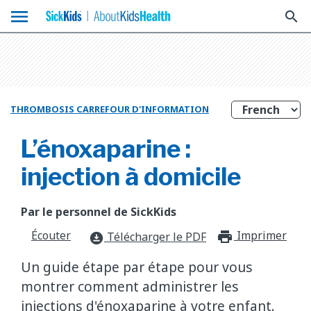
menu
search
THROMBOSIS CARREFOUR D'INFORMATION
L’énoxaparine :
injection à domicile
Par le personnel de SickKids
Écouter
Imprimer
print_f
Télécharger le PDF
download_for_offline
Un guide étape par étape pour vous
montrer comment administrer les
injections d'énoxaparine à votre enfant.