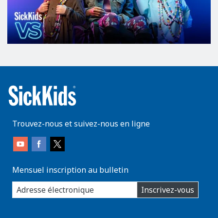
Trouvez-nous et suivez-nous en ligne
Mensuel inscription au bulletin
enter
Inscrivez-vous
you
email
address:
AboutKidsHealth