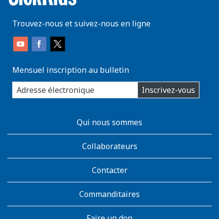
Trouvez-nous et suivez-nous en ligne
Mensuel inscription au bulletin
enter
Inscrivez-vous
you
email
address:
AboutKidsHealth
Qui nous sommes
Learn
More
Collaborateurs
Contacter
Commanditaires
Faire un don