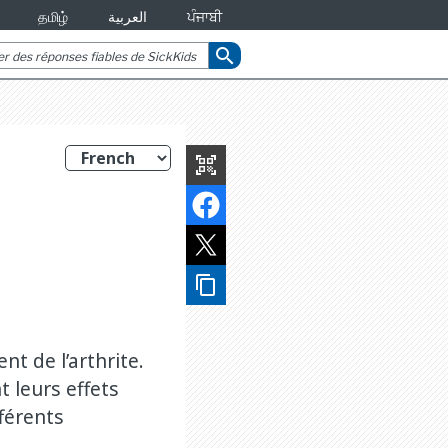
தமிழ்
العربية
ਪੰਜਾਬੀ
search
qr_code_scanner
content_copy
ne
nt de l’arthrite.
 leurs effets
férents