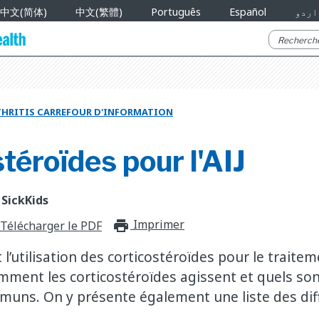
中文(简体)
中文(繁體)
Português
Español
اردو
RTHRITIS CARREFOUR D'INFORMATION
téroïdes pour l'AIJ
 SickKids
Imprimer
print_for_offli
Télécharger le PDF
 l’utilisation des corticostéroïdes pour le traiteme
mment les corticostéroïdes agissent et quels sont
uns. On y présente également une liste des dif