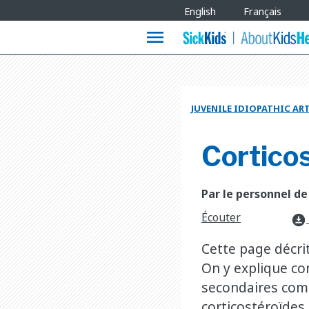
Site
English
Français
Languages
menu
JUVENILE IDIOPATHIC A
Corticos
Par le personnel de
Écouter
download_for_offline
Cette page décrit
On y explique co
secondaires comm
corticostéroïdes.