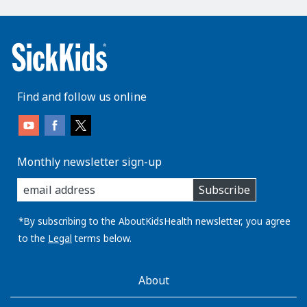
Find and follow us online
Monthly newsletter sign-up
enter
Subscribe
you
email
address:
*By subscribing to the AboutKidsHealth newsletter, you agree
to the
Legal
terms below.
AboutKidsHealth
About
Learn