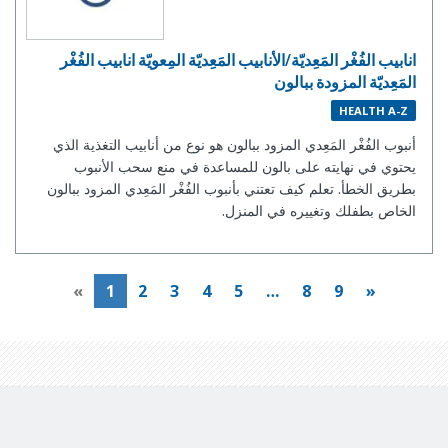
انابيب الفُغْر المَعِديّة/الأنابيب المَعِديّة المِعويّة انابيب الفُغْر
المَعِديّة المزودة ببالون
HEALTH A-Z
أنبوب الفُغْر المَعِدي المزود ببالون هو نوع من أنابيب التغذية الذي
يحتوي في نهايته على بالون للمساعدة في منع سحب الأنبوب
بطريق الخطأ. تعلم كيف تعتني بأنبوب الفُغْر المَعِدي المزود ببالون
الخاص بطفلك وتغييره في المنزل.
«
1
2
3
4
5
…
8
9
»