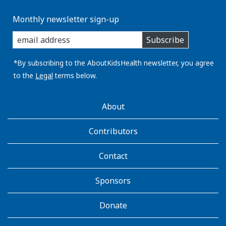
Monthly newsletter sign-up
enter
Subscribe
you
email
address:
*By subscribing to the AboutKidsHealth newsletter, you agree
to the
Legal
terms below.
AboutKidsHealth
About
Learn
More
Contributors
Contact
Sponsors
Donate