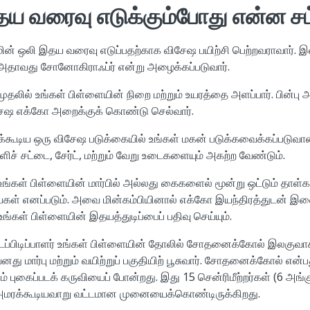
தய வரைவு எடுக்கும்போது என்ன சம்
ன் ஒலி இதய வரைவு எடுப்பதற்காக விசேஷ பயிற்சி பெற்றவராவார். இ
் அதாவது சோனோகிராஃப்ர் என்று அழைக்கப்படுவார்.
முதலில் உங்கள் பிள்ளையின் நிறை மற்றும் உயரத்தை அளப்பார். பின்பு 
சேஷ எக்கோ அறைக்குக் கொண்டு செல்வார்.
்கூடிய ஒரு விசேஷ படுக்கையில் உங்கள் மகன் படுக்கவைக்கப்படுவ
ிச் சட்டை, சேர்ட், மற்றும் வேறு உடைகளையும் அகற்ற வேண்டும்.
 உங்கள் பிள்ளையின் மார்பில் அல்லது கைகளைல் மூன்று ஒட்டும் தாள்
ாய்கள் எனப்படும். அவை மின்கம்பியினால் எக்கோ இயந்திரத்துடன் இ
கள் பிள்ளையின் இதயத்துடிப்பைப் பதிவு செய்யும்.
ப்பிடிப்பாளர் உங்கள் பிள்ளையின் தோலில் சோதனைக்கோல் இலகுவா
மார்பு மற்றும் வயிற்றுப் பகுதியிற் பூசுவார். சோதனைக்கோல் என்ப
ம் புகைப்படக் கருவியைப் போன்றது. இது 15 சென்ரிமீற்றர்கள் (6 அங்
று அமரக்கூடியவாறு வட்டமான முனையைக்கொண்டிருக்கிறது.