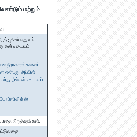
ண்டும் மற்றும்
வை
ேஞ் ஜூஸ் எதுவும்
து கன்டியையும்
ான நீராகாரங்களைப்
் என்பது அப்பிள்
போன்ற, நீங்கள் ஊடாகப்
பொப்ஸிகிள்ஸ்
பதை நிறுத்துங்கள்.
ட்ட்டுவதை