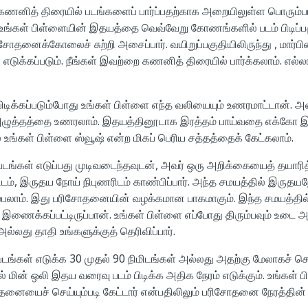
் கணனித் திரையில் படங்களைப் பார்ப்பதற்காக அறையிலுள்ள பொரும்
 உங்கள் பிள்ளையின் இதயத்தை வெவ்வேறு கோணங்களில் படம் பிடிப்
சோதனைக்கோலைச் சுற்றி அசைப்பார். வயிறுப்பகுதியிலிருந்து , மார்பி
் எடுக்கப்படும். நீங்கள் இவற்றை கணனித் திரையில் பார்க்கலாம். எல்
ிடிக்கப்படும்போது உங்கள் பிள்ளை எந்த வலியையும் உணரமாட்டான்
ுத்தத்தை உணரலாம். இதயத்தினூடாக இரத்தம் பாய்வதை எக்கோ இயந்த
 உங்கள் பிள்ளை ஸ்வூஷ் என்ற மிகப் பெரிய சத்தத்தைக் கேட்கலாம்.
 படங்கள் எடுப்பது முடிவடைந்தவுடன், அவர் ஒரு அறிக்கையைத் தயாரி
ம், இருதய நோய் நிபுணரிடம் காண்பிப்பார். அந்த சமயத்தில் இருதயநோ
்பலாம். இது பரிசோதனையின் வழக்கமான பாகமாகும். இந்த சமயத்தில்
 இணைக்கப்பட்டிருப்பான். உங்கள் பிள்ளை எப்போது திரும்பவும் உட
அல்லது தாதி உங்களுக்குத் தெரிவிப்பார்.
ங்கள் எடுக்க 30 முதல் 90 நிமிடங்கள் அல்லது அதற்கு மேலாகச் செல
் மின் ஒலி இதய வரைவு படம் பிடிக்க அதிக நேரம் எடுக்கும். உங்கள் ப
தனையைச் செய்யும்படி கேட்டார் என்பதிலிலும் பரிசோதனை நேரத்தின