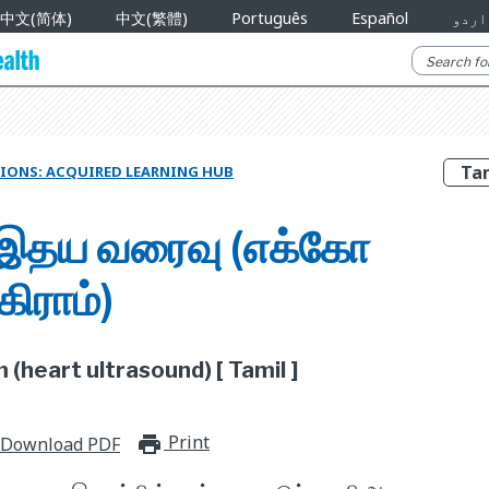
中文(简体)
中文(繁體)
Português
Español
اردو
IONS: ACQUIRED LEARNING HUB
ி இதய வரைவு (எக்கோ
ிராம்)
(heart ultrasound) [ Tamil ]
Print
print_for_offline
Download PDF