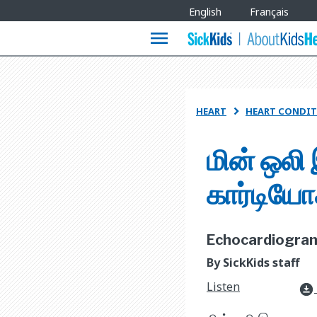
Site
English
Français
Languages
menu
HEART
HEART CONDIT

மின் ஒல
கார்டியோக
Echocardiogram 
By SickKids staff
Listen
download_for_offline