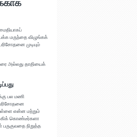
க்காக
மைதியாகப்
யக்க மருந்தை விழுங்கக்
 பரிசோதனை முடியும்
துவரை அல்லது தாதியைக்
ிப்பது
க்கு பல மணி
். பரிசோதனை
ிள்ளை என்ன மற்றும்
ங்கிக் கொண்டீர்களா
் பருகுவதை நிறுத்த