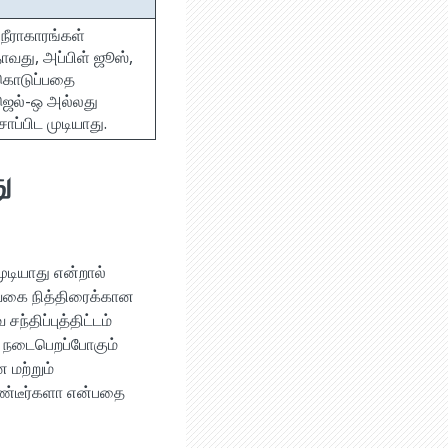
நீராகாரங்கள்
ாவது, அப்பிள் ஜூஸ்,
ன கொடுப்பதை
 ஜெல்-ஒ அல்லது
ப்பிட முடியாது.
ு
ுடியாது என்றால்
 வகை நித்திரைக்கான
்திப்புத்திட்டம்
ை நடைபெறப்போகும்
 மற்றும்
கொண்டீர்களா என்பதை