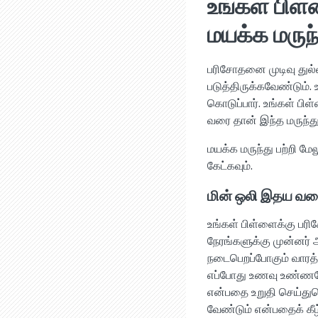
உங்கள் பிள
மயக்க மருந
பரிசோதனை முடிவு துல
படுத்திருக்கவேண்டும்.
கொடுப்பார். உங்கள் பி
வரை தான் இந்த மருந்து
மயக்க மருந்து பற்றி ம
கேட்கவும்.
மின் ஒலி இதய வரைவ
உங்கள் பிள்ளைக்கு ப
நேரங்களுக்கு முன்னர்
நடைபெறப்போகும் வாரத்
எப்போது உணவு உண்ணவேண
என்பதை உறுதி செய்துக
வேண்டும் என்பதைக் கீ