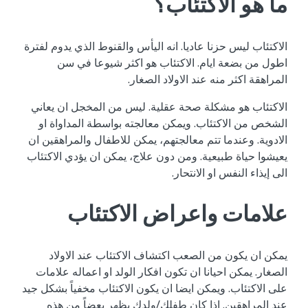
ما هو الاكتئاب؟
الاكتئاب ليس حزنا عاديا. انه اليأس والقنوط الذي يدوم لفترة
اطول من بضعة ايام. الاكتئاب هو اكثر شيوعا في سن
المراهقة اكثر منه عند الاولاد الصغار.
الاكتئاب هو مشكلة صحة عقلية. ليس من المخجل ان يعاني
الشخص من الاكتئاب. ويمكن معالجته بواسطة المداواة او
الادوية. وعندما تتم معالجتهم، يمكن للاطفال والمراهقين ان
يعيشوا حياة طبيعية. ومن دون علاج، يمكن ان يؤدي الاكتئاب
الى إيذاء النفس او الانتحار.
علامات واعراض الاكتئاب
يمكن ان يكون من الصعب اكتشاف الاكتئاب عند الاولاد
الصغار. يمكن احيانا ان تكون افكار الولد او اعماله علامات
على الاكتئاب. ويمكن ايضا ان يكون الاكتئاب مخفياً بشكل جيد
عند المراهقين. إذا كان طفلك/ولدك يظهر بعضاً من هذه