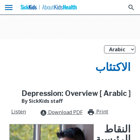
menu
search
الاكتئاب
Depression: Overview [ Arabic ]
By SickKids staff
Listen
Print
print_for
Download PDF
download_for_offline
النقاط
الرئيسية