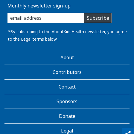
Monthly newsletter sign-up
enter
Subscribe
you
email
address:
*By subscribing to the AboutKidsHealth newsletter, you agree
to the
Legal
terms below.
AboutKidsHealth
About
Learn
More
Contributors
Contact
Sponsors
Donate
Legal
qr_code_scanner
content_copy