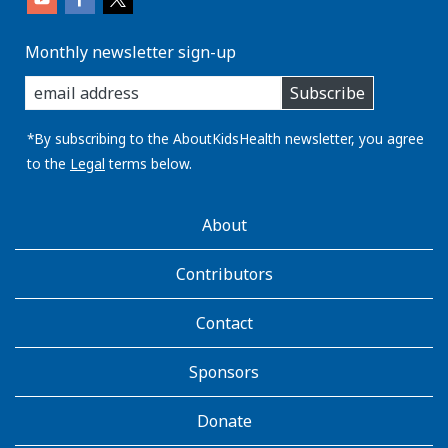
Monthly newsletter sign-up
enter
Subscribe
you
email
address:
*By subscribing to the AboutKidsHealth newsletter, you agree
to the
Legal
terms below.
AboutKidsHealth
About
Learn
More
Contributors
Contact
Sponsors
Donate