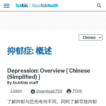
menu
search
抑郁症: 概述
Depression: Overview [ Chinese
(Simplified) ]
By SickKids staff
Listen
Print
print_for
Download PDF
download_for_offline
了解抑郁与悲伤有何不同。同时了解导致抑郁