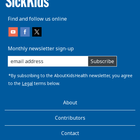
Find and follow us online
Monthly newsletter sign-up
enter
Subscribe
you
email
address:
*By subscribing to the AboutKidsHealth newsletter, you agree
to the
Legal
terms below.
AboutKidsHealth
About
Learn
More
Contributors
Contact