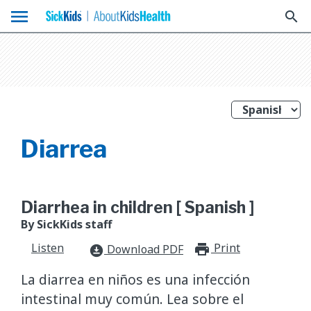
menu
search
Diarrea
Diarrhea in children [ Spanish ]
By SickKids staff
Listen
Print
print_for
Download PDF
download_for_offline
La diarrea en niños es una infección
intestinal muy común. Lea sobre el