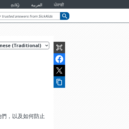
தமிழ்
العربية
ਪੰਜਾਬੀ
search
qr_code_scanner
content_copy
他們，以及如何防止