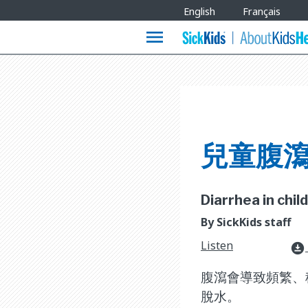
Site
English
Français
Languages
menu
兒童腹
Diarrhea in child
By SickKids staff
Listen
download_for_offline
腹瀉會導致頻繁、
脫水。