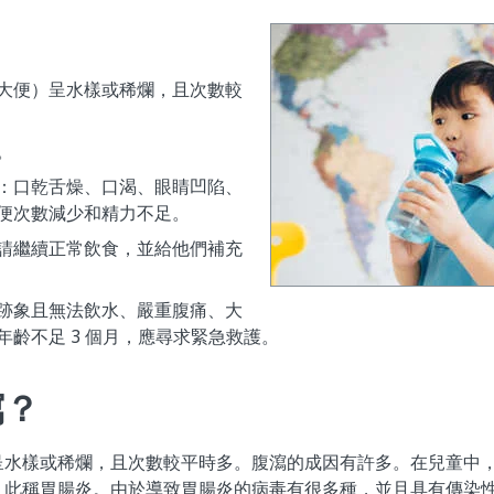
大便）呈水樣或稀爛，且次數較
。
：口乾舌燥、口渴、眼睛凹陷、
便次數減少和精力不足。
請繼續正常飲食，並給他們補充
跡象且無法飲水、嚴重腹痛、大
年齡不足 3
個月，應尋求緊急救護。
瀉？
呈水樣或稀爛，且次數較平時多。腹瀉的成因有許多。
在兒童中
，此稱
胃腸炎
。
由於導致胃腸炎的病毒有很多種，並且具有傳染