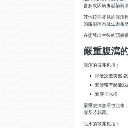
會多次因病毒感染而
其他較不常見的腹瀉
的腹瀉稱為
抗生素相
在嬰兒出生後的頭幾
嚴重腹瀉
腹瀉的徵兆包括：
排便次數突然增
糞便帶有黏液或
糞便呈水樣
嚴重腹瀉會導致脫水
應及時就醫。
脫水的徵兆包括：