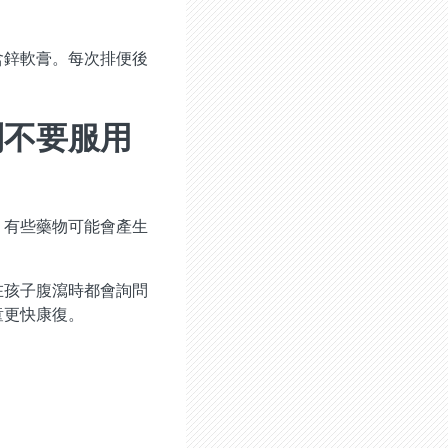
含鋅軟膏。每次排便後
則不要服用
。有些藥物可能會產生
在孩子腹瀉時都會詢問
童更快康復。