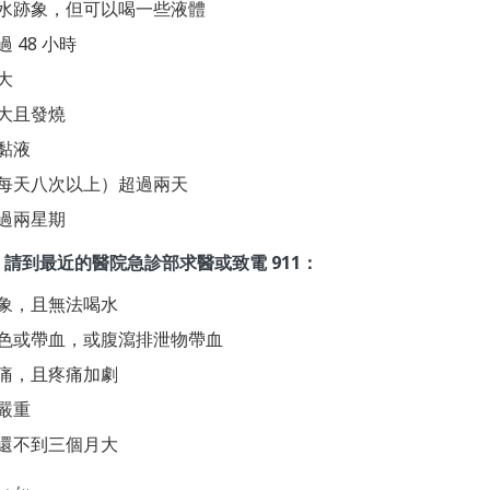
水跡象，但可以喝一些液體
 48 小時
大
大且發燒
黏液
每天八次以上）超過兩天
過兩星期
，請到最近的醫院急診部求醫或致電
911
：
象，且無法喝水
色或帶血，或腹瀉排泄物帶血
痛，且疼痛加劇
嚴重
還不到三個月大