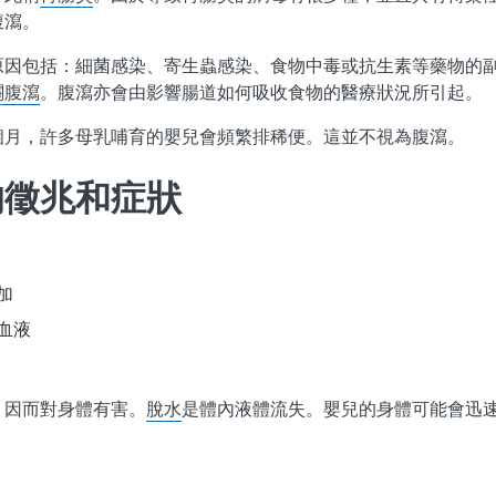
腹瀉。
原因包括：細菌感染、寄生蟲感染、食物中毒或抗生素等藥物的
關腹瀉
。
腹瀉亦會由影響腸道如何吸收食物的醫療狀況所引起。
個月，許多母乳哺育的嬰兒會頻繁排稀便。這並不視為腹瀉。
的徵兆和症狀
加
血液
，因而對身體有害。
脫水
是體內液體流失。
嬰兒的身體可能會迅