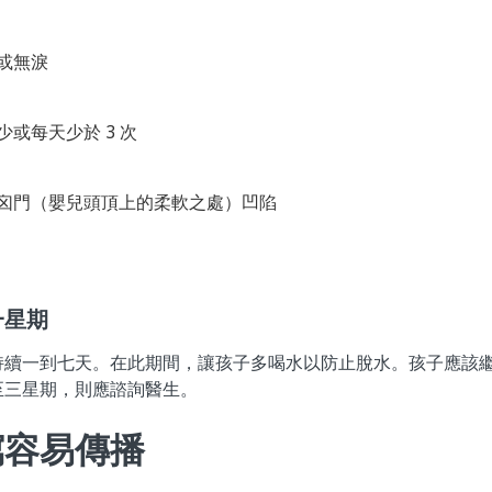
或無淚
少或每天少於 3
次
囟門（嬰兒頭頂上的柔軟之處）凹陷
一星期
持續一到七天。在此期間，讓孩子多喝水以防止脫水。孩子應該
至三星期，則應諮詢醫生。
瀉容易傳播