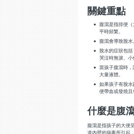
關鍵重點
腹瀉是指排便（
平時頻繁。
腹瀉會導致脫水
脫水的症狀包括
哭泣時無淚、小
當孩子腹瀉時，
大量液體。
如果孩子有脫水
便帶血或發燒且
什麼是腹
腹瀉是指孩子的大便
道內壁的病毒所引起