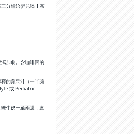
分鐘給嬰兒喝 1 茶
腹瀉加劇。含咖啡因的
稀釋的蘋果汁（一半蘋
或 Pediatric
乳糖牛奶一至兩週，直