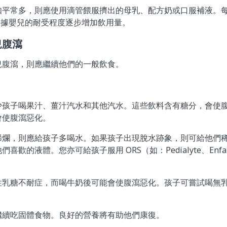
平常多，則應使用滴管餵服擠出的母乳、配方奶或口服補液。每三
根據嬰兒的耐受程度逐步增加飲用量。
兒腹瀉
兒腹瀉，則應繼續他們的一般飲食。
少孩子喝果汁、薑汁汽水和其他汽水。這些飲料含有糖分，會使
會使腹瀉惡化。
稀爛，則應給孩子多喝水。如果孩子出現脫水跡象，則可給他們
的液體。您亦可給孩子服用 ORS（如：Pedialyte、Enfalyte 
性乳糖不耐症，而喝牛奶後可能會使腹瀉惡化。孩子可嘗試喝無
繼續吃固體食物。良好的營養將有助他們康復。