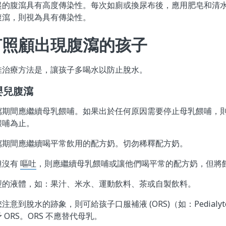
起的腹瀉具有高度傳染性。每次如廁或換尿布後，應用肥皂和清
腹瀉，則視為具有傳染性。
何照顧出現腹瀉的孩子
佳治療方法是，讓孩子多喝水以防止脫水。
嬰兒腹瀉
瀉期間應繼續母乳餵哺。如果出於任何原因需要停止母乳餵哺，
餵哺為止。
瀉期間應繼續喝平常飲用的配方奶。切勿稀釋配方奶。
但沒有
嘔吐
，則應繼續母乳餵哺或讓他們喝平常的配方奶，但將
型的液體，如：果汁、米水、運動飲料、茶或自製飲料。
到脫水的跡象，則可給孩子口服補液 (ORS)（如：Pedialyte 或
ORS。ORS 不應替代母乳。