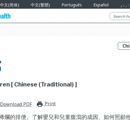
中文(简体)
中文(繁體)
Português
Español
اردو
瀉
ren [ Chinese (Traditional) ]
Print
print_for_offline
Download PDF
稀爛的排便。了解嬰兒和兒童腹瀉的成因、如何照顧