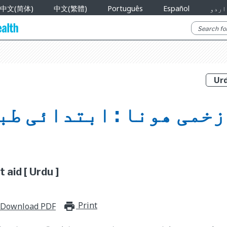
اردو
Español
Português
中文(繁體)
中文(简体)
زخمی ھونا : ابتدائی طب
t aid [ Urdu ]
Print
print_for_offline
Download PDF