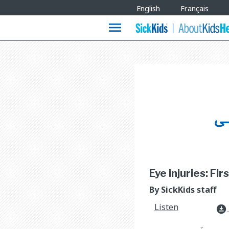
Site
English
Français
Languages
menu
ی
Eye injuries: Firs
By SickKids staff
Listen
download_for_offline