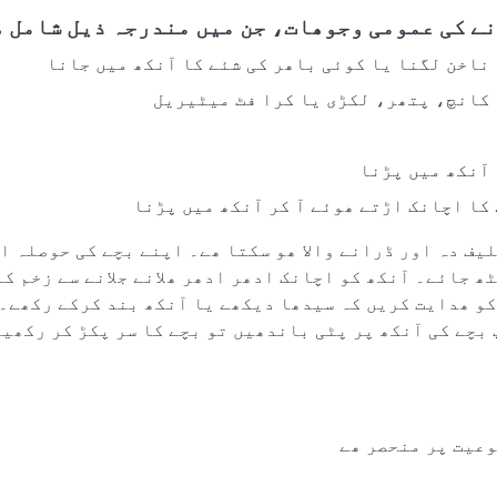
ے کی عمومی وجوھات، جن میں مندرجہ ذیل شامل ھ
ناخن لگنا یا کوئی باھر کی شئے کا آنکھ میں جانا
کانچ، پتھر، لکڑی یا کرا فٹ میٹیریل
آنکھ میں پڑنا
کا اچانک اڑتے ھوئے آ کر آنکھ میں پڑنا
یف دہ اور ڈرانے والا ھو سکتا ھے۔ اپنے بچے کی حوصلہ ا
ھ جائے۔ آنکھ کو اچانک ادھر ادھر ھلانے جلانے سے زخم ک
کو ھدایت کریں کہ سیدھا دیکھے یا آنکھ بند کرکے رکھے۔ 
 بچے کی آنکھ پر پٹی باندھیں تو بچے کا سر پکڑ کر رکھیں
وعیت پر منحصر ھے