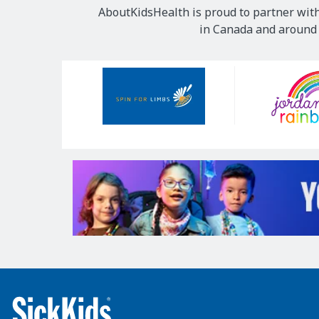
AboutKidsHealth is proud to partner with
in Canada and around t
Our
Sponsors