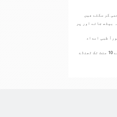
می کر سکتے ھیں
ہ بیٹھ جائے اور پر
ورآ طبی امداد
اگر آپکے بچے کی آنکھ میں کیمیائی مادے کا چھینٹا پڑ جائے تو جلدی سے 10 منٹ تک ٹھنڈے