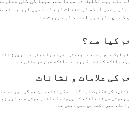
ے لئے بہت تکلیف دہ ھوتا ھے، مہیا کی گئی معلوما
 کی زخمی آنکھ کی حفاظت کر سکتے ھیں اور یہ فیصل
 کے بچے کو طبی امداد کی ضرورت ھے۔
م کیا ھے ؟
خم ایک عام بات ھے۔ چھوٹی اشیاء یا کوئی مائع چیز آنکھ
 ھے آنکھ کے زخم کی وجہ سے آنکھ سرخ ھو جاتی ھے
م کی علامات و نشانات
تکلیف کی شکایت کرے گا۔ اسکی آنکھ سرخ ھو گی اور اسے ک
چھوٹی سی شئے آنکھ کے پپوٹے کے اندر ھوتی ھے، اور زیا
 آنکھ میں دکھائی بھی دیتی ھے۔