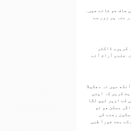
ی صاف ھو جاتے ھیں۔
۔ درست آنکھ اور منہ پر زور سے
ہ کریں، ڈاکٹر
ہ جلدی آرام آئے
نکھ میں نہ دھکیلا
یت کریں کہ اپنی
 کے اوپر ٹیپ لگا
اگر ممکن ھو تو
سکون رھنے کی
کے بعد فورآ طبی