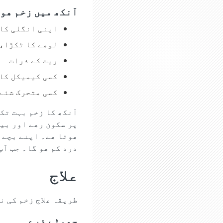
آنکھ میں زخم ھون
اپنی انگلی کا 
لوھے کا ٹکڑا، 
ریت کے ذرات
کسی کیمیکل کا 
کسی متحرک شئے 
آنکھ کا زخم بہت تکل
پر سکون رھے اور بیٹ
ھوتا ھے۔ اپنے بچے 
درد کم ھو گا۔ جب آپ
علاج
طریقہ علاج زخم کی ن
چھوٹے ذرے