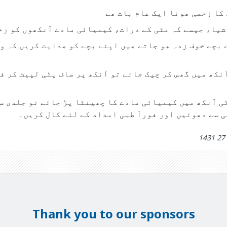
کا زخمی ھونا ایک عام بات ھے
یاء جیسے کہ مٹی کے ذرات، کیمیائی مادے آنکھوں کو زخ
 بچے خوف زدہ ھو جاتے ھیں اپنے بچے کو ھدایت کریں کہ و
نکھ میں گھس کر چپک جائے تو آنکھ پر صاف پٹی لپیٹ کر ف
 سے دھوئیں اور فورآ طبی امداد کے لئے کال کریں۔
Thank you to our sponsors