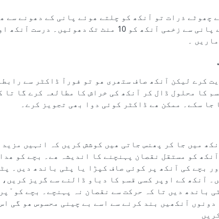
 چھوٹے ذرات تو آنکھ کو چلتے ھوئے پانی کے دھونے سے ھ
آھستہ سے چلتے ھوئے پانی سے زخمی آنکھ کو 10 منٹ تک دھوئیں
ماریں ۔
یت کرے لیکن آنکھ صاف ستھری ھو تو فورآ ڈاکٹر سے رابط
م کا محلول ڈال کر آنکھ کی خراش کا مطالعہ کرے گا تا ک
 جا سکے۔ ممکن ھے ڈاکٹر کوئی دوا بھی تجویز کرے۔
کھ میں جا کر پھنس جاتی ھیں کوشش کریں کہ انہیں مزید آ
آنکھ کو مستقل نقصان پہنچنے کا اندیشہ ھے۔ بچے کو ھدا
ر بچے کی آنکھ پر کوئی صاف کپڑا یا پٹی باندھ دیں۔ پٹی
۔ آنکھ کے اوپر کسی قسم کا دباو ڈالنے سے گریز کریں، 
ی باندھ دیں تا کہ حرکت سے نقصان نہ پہنچے۔ بچے کو ّپر
دونوں آنکھیں بند کرنے سے اسے بے چینی محسوس ھو گی اس 
ریں