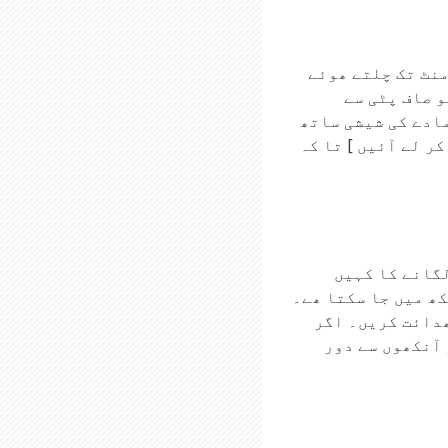
آپکے بچے کی آنکھ میں کیمیائی مادے کا چھینٹا پڑ جائے تو جلدی سے 10 منٹ تک چلتے ھوئے
 صاف پٹی سے
ادے کی شیشی ساتھ
کر لے آئیں ] تا کہ
لگانے کا کہیں
کھ میں جا سکتا ھے۔
ھدائت کریں۔ اگر
 آنکھوں سے دور