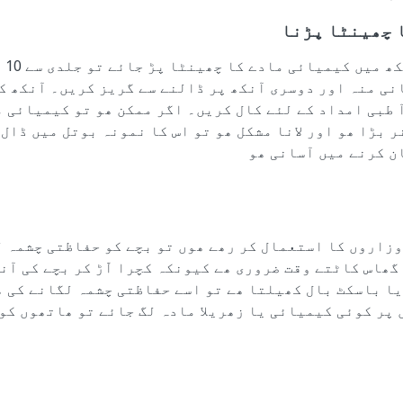
 چھینٹا پڑنا
اگر 
نی منہ اور دوسری آنکھ پر ڈالنے سے گریز کریں۔ آنکھ کو
 طبی امداد کے لئے کال کریں۔ اگر ممکن ھو تو کیمیائی م
ر بڑا ھو اور لانا مشکل ھو تو اس کا نمونہ بوتل میں ڈال 
ن کرنے میں آسانی ھو
وزاروں کا استعمال کر رھے ھوں تو بچے کو حفاظتی چشمہ 
 گھاس کاٹتے وقت ضروری ھے کیونکہ کچرا اّڑ کر بچے کی آن
یا باسکٹ بال کھیلتا ھے تو اسے حفاظتی چشمہ لگانے کی 
 پر کوئی کیمیائی یا زھریلا مادہ لگ جائے تو ھاتھوں کو