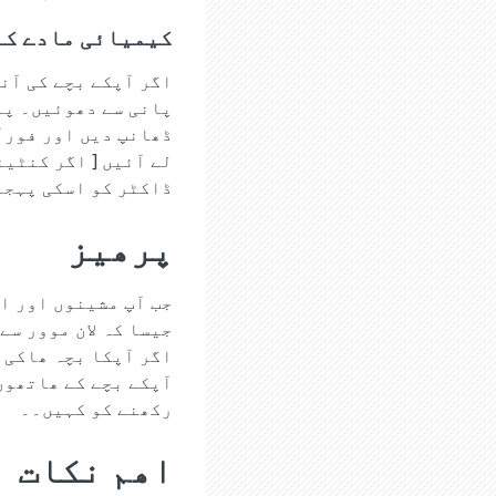
کیمیائی مادے کا
پانی سے دھوئیں۔ پا
ڈھانپ دیں اور فورآ
لے آئیں [ اگر کنٹین
ڈاکٹر کو اسکی پہجا
پرھیز
جب آپ مشینوں اور ا
جیسا کہ لان موور سے
اگر آپکا بچہ ھاکی 
آپکے بچے کے ھاتھوں
رکھنے کو کہیں۔۔
اھم نکات