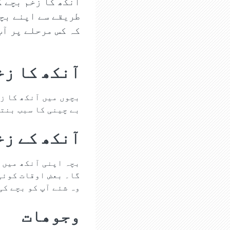
آنکھ کا زخم بچے ک
طریقے سے اپنے بچے
کہ کس مرحلے پر آپ
آنکھ کا زخ
بچوں میں آنکھ کا ز
بے چینی کا سبب بنتی
آنکھ کے زخ
بچہ اپنی آنکھ میں 
گا۔ بعض اوقات کوئی 
وہ شئے آپ کو بچے کی
وجوھات