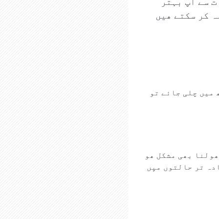
ت سے آپ بہتر
ہ کر سکتے ھیں
 میں چلی جائے تو
ھولنا بھی مشکل ھو
دہ تر حالتوں میِں