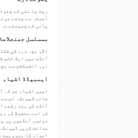
ریت یا مٹی کے چھوٹے
پانی کے چھینٹے نہ 
مسسلسل جھنجلاھٹ
اگر بچہ درد کی شکا
آنکھ میں ایک خاص قس
اور انفیکشن سے بچا
ایمبیڈڈ اشیاء
ایسی اشیاء جو کہ آن
جائے کیونکہ اس سے 
آنکھ کو بند رکھے او
کر اسے محفوظ کر دیں
دونوں آنکھوں پر پٹ
ھدائت کریں کیونکہ 
امداد کا بندوبست ک