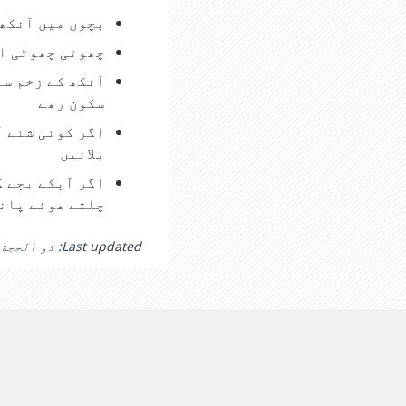
بچوں میں آنکھ 
چھوٹی چھوٹی اش
آنکھ کے زخم سے
سکون رھے
اگر کوئی شئے آ
بلائیں
چلتے ھوئے پانی
Last updated: ذو الحجة 27 1431