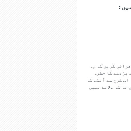
یں :
فزائی کریں کہ وہ
ے بڑھنے کا خطرہ
اس طرح سے آنکھ کا
 تا کہ ھلائے نہیں