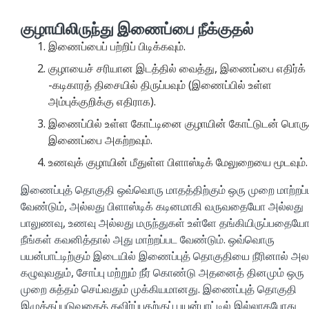
குழாயிலிருந்து இணைப்பை நீக்குதல்
இணைப்பைப் பற்றிப் பிடிக்கவும்.
குழாயைச் சரியான இடத்தில் வைத்து, இணைப்பை எதிர்க்
-கடிகாரத் திசையில் திருப்பவும் (இணைப்பில் உள்ள
அம்புக்குறிக்கு எதிராக).
இணைப்பில் உள்ள கோட்டினை குழாயின் கோட்டுடன் பொரு
இணைப்பை அகற்றவும்.
உணவுக் குழாயின் மீதுள்ள பிளாஸ்டிக் மேலுறையை மூடவும்.
இணைப்புத் தொகுதி ஒவ்வொரு மாதத்திற்கும் ஒரு முறை மாற்றப்
வேண்டும், அல்லது பிளாஸ்டிக் கடினமாகி வருவதையோ அல்லது
பாலுணவு, உணவு அல்லது மருந்துகள் உள்ளே தங்கியிருப்பதைய
நீங்கள் கவனித்தால் அது மாற்றப்பட வேண்டும். ஒவ்வொரு
பயன்பாட்டிற்கும் இடையில் இணைப்புத் தொகுதியை நீரினால் அல
கழுவுவதும், சோப்பு மற்றும் நீர் கொண்டு அதனைத் தினமும் ஒரு
முறை சுத்தம் செய்வதும் முக்கியமானது. இணைப்புத் தொகுதி
இழுக்கப்படுவதைத் தவிர்ப்பதற்குப் பயன்பாட்டில் இல்லாதபோது