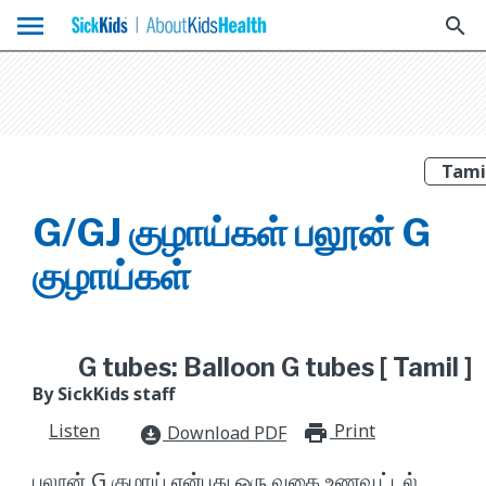
menu
search
G/GJ குழாய்கள் பலூன் G
குழாய்கள்
G tubes: Balloon G tubes [ Tamil ]
By SickKids staff
Listen
Print
print_for
Download PDF
download_for_offline
பலூன் G குழாய் என்பது ஒரு வகை உணவூட்டல்