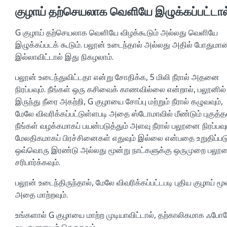
குழாய் தற்செயலாக வெளியே இழுக்கப்பட்டால
G குழாய் தற்செயலாக வெளியே விழக்கூடும் அல்லது வெளியே
இழுக்கப்படக் கூடும். பலூன் உடைந்தால் அல்லது அதில் போதுமான 
இல்லாவிட்டால் இது நிகழலாம்.
பலூன் உடைந்துவிட்டதா என்று சோதிக்க, 5 மிலி நீரால் அதனை
நிரப்பவும். நீங்கள் ஒரு கசிவைக் காணவில்லை என்றால், பலூனில்
இருந்து நீரை அகற்றி, G குழாயை சோப்பு மற்றும் நீரால் கழுவவும்,
மேலே விவரிக்கப்பட்டுள்ளபடி அதை ஸ்டோமாவில் மீண்டும் புகுத்தவ
நீங்கள் வழக்கமாகப் பயன்படுத்தும் அளவு நீரால் பலூனை நிரப்பவும
மேலதிகமாகப் பிரச்சினைகள் எதுவும் இல்லை என்பதை உறுதிப்பட
ஒவ்வொரு இரண்டு அல்லது மூன்று நாட்களுக்கு ஒருமுறை பலூ
சரிபார்க்கவும்.
பலூன் உடைந்திருந்தால், மேலே விவரிக்கப்பட்டபடி புதிய குழாய் மூ
அதை மாற்றவும்.
உங்களால் G குழாயை மாற்ற முடியாவிட்டால், தற்காலிகமாக ஃபோ
வடிகுழாயைச் செருகவும்.