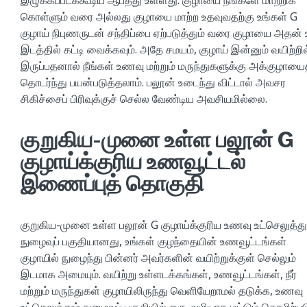
கொள்ளும் வரை அல்லது குழாயை மாற்ற உதவுவதற்கு உங்கள் G
குழாய் நிபுணருடன் சந்திப்பை ஏற்படுத்தும் வரை குழாயை அதன் 
இடத்தில் கட்டி வைக்கவும். அதே சமயம், குழாய் இன்னும் வயிற்றில
இருப்பதனால் நீங்கள் உணவு மற்றும் மருந்துகளுக்கு அக்குழாயை
தொடர்ந்து பயன்படுத்தலாம். பலூன் உடைந்து விட்டால் அவசர
சிகிச்சைப் பிரிவுக்குச் செல்ல வேண்டிய அவசியமில்லை.
குறுகிய-முனை உள்ள பலூன் G
குழாய்க்குரிய உணவூட்டல்
இணைப்புத் தொகுதி
குறுகிய-முனை உள்ள பலூன் G குழாய்க்குரிய உணவு உட்செலுத்து
நுழைவுப் பகுதியானது, உங்கள் குழந்தையின் உணவூட்டங்கள்
குழாயில் நுழைந்து பின்னர் அவர்களின் வயிற்றுக்குள் செல்லும்
இடமாக அமையும். வயிற்று உள்ளடக்கங்கள், உணவூட்டங்கள், நீர்
மற்றும் மருந்துகள் குழாயிலிருந்து வெளியேறாமல் தடுக்க, உணவு
உட்செலுத்தும் நுழைவுப் பகுதியில் ஒரு-வழியாக மட்டும் தொழிற்பட