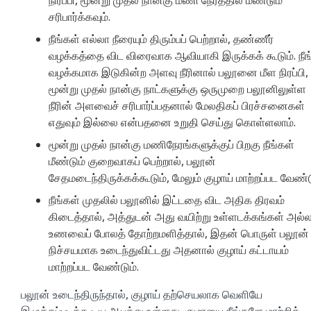
சரிபார்க்கவும்.
நீங்கள் எல்லா நீரையும் திரும்பப் பெற்றால், தண்ணீர்
வழக்கத்தை விட விரைவாக ஆவியாகி இருக்கக் கூடும். நீங
வழக்கமாக இடுகின்ற அளவு நீரினால் பலூனை மீள நிரப்பி,
மூன்று முதல் நான்கு நாட்களுக்கு ஒருமுறை பலூனிலுள்ள
நீரின் அளவைச் சரிபார்ப்பதனால் மேலதிகப் பிரச்சனைகள்
எதுவும் இல்லை என்பதனை உறுதி செய்து கொள்ளலாம்.
மூன்று முதல் நான்கு மணிநேரங்களுக்குப் பிறகு நீங்கள்
மீண்டும் குறைவாகப் பெற்றால், பலூன்
சேதமடைந்திருக்கக்கூடும், மேலும் குழாய் மாற்றப்பட வேண்ட
நீங்கள் முதலில் பலூனில் இட்டதை விட அதிக திரவம்
கிடைத்தால், அத்துடன் அது வயிற்று உள்ளடக்கங்கள் அல்
உணவைப் போலத் தோற்றமளித்தால், இதன் பொருள் பலூன்
நிச்சயமாக உடைந்துவிட்டது அதனால் குழாய் கட்டாயம்
மாற்றப்பட வேண்டும்.
பலூன் உடைந்திருந்தால், குழாய் தற்செயலாக வெளியே
இழுக்கப்படக்கூடிய ஆபத்து உள்ளது. குழாயை நீங்களே மாற்றிக்