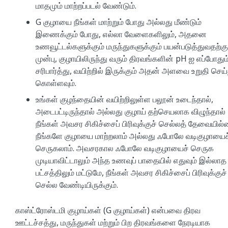
மாதமும் மாற்றப்படல் வேண்டும்.
G குழாயை நீங்கள் மாற்றும் போது அல்லது மீண்டும்
இணைக்கும் போது, எல்லா வேளைகளிலும், அதனை
உணவூட்டல்களுக்கும் மருந்துகளுக்கும் பயன்படுத்துவதற்கு
முன்பு, குழாயிலிருந்து வரும் திரவங்களின் pH ஐ எப்போதும
சரிபார்த்து, வயிற்றில் இருக்கும் அதன் அளவை உறுதி செய்
கொள்ளவும்.
உங்கள் குழந்தையின் வயிற்றிலுள்ள பலூன் உடைந்தால்,
அடைபட்டிருந்தால் அல்லது குழாய் தற்செயலாக விழுந்தால்
நீங்கள் அவசர சிகிச்சைப் பிரிவுக்குச் செல்லத் தேவையில்
நீங்களே குழாயை மாற்றலாம் அல்லது ஃபோலே வடிகுழாயைச
செருகலாம். அவசரகால ஃபோலே வடிகுழாயைச் செருக
முடியாவிட்டாலும் அந்த உணவுப் பாதையில் எதுவும் இல்லாத
பட்சத்திலும் மட்டுமே, நீங்கள் அவசர சிகிச்சைப் பிரிவுக்குச்
செல்ல வேண்டியிருக்கும்.
காஸ்ட்ரோஸ்டமி குழாய்கள் (G குழாய்கள்) என்பவை திரவ
ஊட்டச்சத்து, மருந்துகள் மற்றும் பிற திரவங்களை நேரடியாக