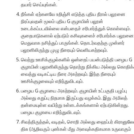
தயார் செய்யுங்கள்.
நீங்கள் ஏற்கனவே உறிஞ்சி எடுத்த புதிய நீரால் பலூனை
நிரப்புவதன் மூலம் புதிய G குழாயின் பலூன்
உடைக்கப்படவில்லை என்பதைச் சரிபார்த்துக் கொள்ளவும்.
குறைபாடுகளால் ஏற்படும் கசிவுகளைச் சரிபார்க்க பலூனை
மெதுவாக நசித்துப் பாருங்கள். தொடர்வதற்கு முன்னர்
பலூனிலிருந்து முழு நீரையும் வெளியகற்றவும்.
வெற்று ஊசிக்குழல்களில் ஒன்றைப் பயன்படுத்தி பழைய G
குழாயின் பலூனிலிருந்து தொற்று நீக்கிய அல்லது கொதிக
வைத்து வடிகட்டிய நீரை அகற்றவும். இந்த நீரையும்
ஊசிக்குழலையும் எறிந்துவிடவும்.
பழைய G குழாயை அகற்றவும். குழாயின் உட்பகுதி பழுப்பு
அல்லது கறுப்பு நிறமாக இருப்பது வழக்கம். இது அமிலத்
தன்மையுள்ள வயிற்று உள்ளடக்கங்களால் ஏற்படுகின்றது.
பழைய குழாயை எறிந்துவிடவும்.
சிவந்திருத்தல், வடிதல், சொறி அல்லது ஹைப்பர் கிரானுல
திசு (ஆறிவரும் புண்கள் மீது அளவுக்கதிகமாக உருவாகும்