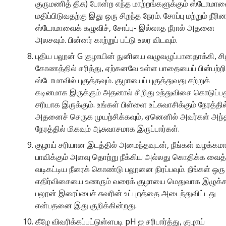
குருமணித் திசு) போன்ற எந்த மாற்றங்களுக்கும் ஸ்டோமா
மதிப்பிடுவதற்கு இது ஒரு சிறந்த நேரம். சோப்பு மற்றும் நீரின
ஸ்டோமாவைக் கழுவிச், சோப்பு- இல்லாத நீரால் அதனை
அலசவும். பின்னர் காற்றுப் பட்டு உலர விடவும்.
புதிய பலூன் G குழாயின் நுனியை வழுவழுப்பானதாக்கி, சி
கோணத்தில் சரித்து, ஏற்கனவே உள்ள பாதையைப் பின்பற்றி
ஸ்டோமாவில் புகுத்தவும். குழாயைப் புகுத்துவது சற்றுக்
கடினமாக இருக்கும் அதனால் சிறிது உந்துவிசை கொடுப்ப
சரியாக இருக்கும். உங்கள் பிள்ளை உட்சுவாசிக்கும் நேரத்தில
அதனைச் செருக முயற்சிக்கவும், ஏனெனில் அவர்கள் அந்
நேரத்தில் மிகவும் ஆசுவாசமாக இருப்பார்கள்.
குழாய் சரியான இடத்தில் அமைந்தவுடன், நீங்கள் வழக்கம
பாவிக்கும் அளவு தொற்று நீக்கிய அல்லது கொதிக்க வைத்
வடிகட்டிய நீரைக் கொண்டு பலூனை நிரப்பவும். நீங்கள் ஒரு
எதிர்விசையை உணரும் வரைக் குழாயை மெதுவாக இழுக்கவ
பலூன் இரைப்பைச் சுவரின் உட்புறத்தை அடைந்துவிட்டது
என்பதனை இது குறிக்கின்றது.
கீழே விவரிக்கப்பட்டுள்ளபடி pH ஐ சரிபார்த்து, குழாய்