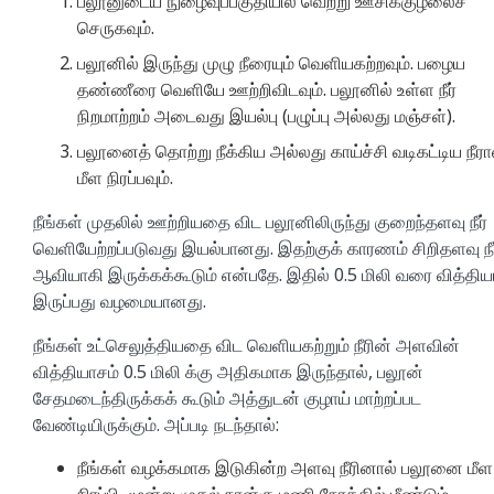
பலூனுடைய நுழைவுப்பகுதியில் வெற்று ஊசிக்குழலைச்
செருகவும்.
பலூனில் இருந்து முழு நீரையும் வெளியகற்றவும். பழைய
தண்ணீரை வெளியே ஊற்றிவிடவும். பலூனில் உள்ள நீர்
நிறமாற்றம் அடைவது இயல்பு (பழுப்பு அல்லது மஞ்சள்).
பலூனைத் தொற்று நீக்கிய அல்லது காய்ச்சி வடிகட்டிய நீரா
மீள நிரப்பவும்.
நீங்கள் முதலில் ஊற்றியதை விட பலூனிலிருந்து குறைந்தளவு நீர்
வெளியேற்றப்படுவது இயல்பானது. இதற்குக் காரணம் சிறிதளவு நீர
ஆவியாகி இருக்கக்கூடும் என்பதே. இதில் 0.5 மிலி வரை வித்திய
இருப்பது வழமையானது.
நீங்கள் உட்செலுத்தியதை விட வெளியகற்றும் நீரின் அளவின்
வித்தியாசம் 0.5 மிலி க்கு அதிகமாக இருந்தால், பலூன்
சேதமடைந்திருக்கக் கூடும் அத்துடன் குழாய் மாற்றப்பட
வேண்டியிருக்கும். அப்படி நடந்தால்:
நீங்கள் வழக்கமாக இடுகின்ற அளவு நீரினால் பலூனை மீள
நிரப்பி, மூன்று முதல் நான்கு மணி நேரத்தில் மீண்டும்