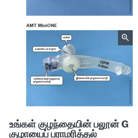
AMT MiniONE
உங்கள் குழந்தையின் பலூன் G
குழாயைப் பராமரித்தல்