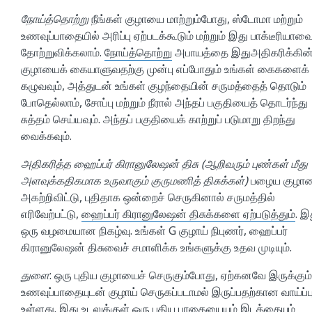
நோய்த்தொற்று
நீங்கள் குழாயை மாற்றும்போது, ஸ்டோமா மற்றும்
உணவுப்பாதையில் அரிப்பு ஏற்படக்கூடும் மற்றும் இது பாக்டீரியாவை
தோற்றுவிக்கலாம்.
நோய்த்தொற்று
அபாயத்தை இதுஅதிகரிக்கின்
குழாயைக் கையாளுவதற்கு முன்பு எப்போதும் உங்கள் கைகளைக்
கழுவவும், அத்துடன் உங்கள் குழந்தையின் சருமத்தைத் தொடும்
போதெல்லாம், சோப்பு மற்றும் நீரால் அந்தப் பகுதியைத் தொடர்ந்து
சுத்தம் செய்யவும். அந்தப் பகுதியைக் காற்றுப் படுமாறு திறந்து
வைக்கவும்.
அதிகரித்த ஹைப்பர் கிரானுலேஷன் திசு (ஆறிவரும் புண்கள் மீது
அளவுக்கதிகமாக உருவாகும் குருமணித் திசுக்கள்)
பழைய குழா
அகற்றிவிட்டு, புதிதாக ஒன்றைச் செருகினால் சருமத்தில்
எரிவேற்பட்டு,
ஹைப்பர் கிரானுலேஷன் திசுக்களை ஏற்படுத்தும்
. இ
ஒரு வழமையான நிகழ்வு. உங்கள் G குழாய் நிபுணர், ஹைப்பர்
கிரானுலேஷன் திசுவைச் சமாளிக்க உங்களுக்கு உதவ முடியும்.
துளை
: ஒரு புதிய குழாயைச் செருகும்போது, ஏற்கனவே இருக்கும்
உணவுப்பாதையுடன் குழாய் செருகப்படாமல் இருப்பதற்கான வாய்ப்ப
உள்ளது. இது உடலுக்குள் ஒரு புதிய பாதையையும் இடத்தையும்