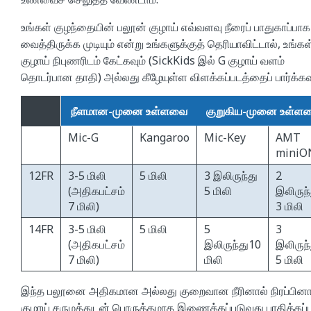
உங்கள் குழந்தையின் பலூன் குழாய் எவ்வளவு நீரைப் பாதுகாப்பாக
வைத்திருக்க முடியும் என்று உங்களுக்குத் தெரியாவிட்டால், உங்கள
குழாய் நிபுணரிடம் கேட்கவும் (SickKids இல் G குழாய் வளம்
தொடர்பான தாதி) அல்லது கீழேயுள்ள விளக்கப்படத்தைப் பார்க்கவு
நீளமான-முனை உள்ளவை
குறுகிய-முனை உள்ள
Mic-G
Kangaroo
Mic-Key
AMT
miniO
12FR
3-5 மிலி
5 மிலி
3 இலிருந்து
2
(அதிகபட்சம்
5 மிலி
இலிருந்
7 மிலி)
3 மிலி
14FR
3-5 மிலி
5 மிலி
5
3
(அதிகபட்சம்
இலிருந்து10
இலிருந்
7 மிலி)
மிலி
5 மிலி
இந்த பலூனை அதிகமான அல்லது குறைவான நீரினால் நிரப்பினா
குழாய் சருமத்துடன் பொருத்தமாக இணைக்கப்படுவது பாதிக்கப்