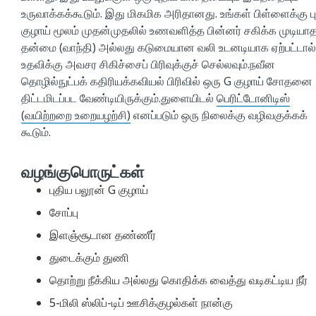
உருவாக்கக்கூடும். இது மிகமிக அரிதானது. உங்கள் பிள்ளைக்கு ப
குழாய் மூலம் முதன்முதலில் உணவளித்த பின்னர் சகிக்க முடியா
தன்மை (வாந்தி) அல்லது கடுமையான வலி உடனடியாக ஏற்பட்டால்
உதவிக்கு அவசர சிகிச்சைப் பிரிவுக்குச் செல்லவும்.நவீன
தொழில்நுட்பக் கதிரியக்கவியல் பிரிவில் ஒரு G குழாய் சோதனை
திட்டமிடப்பட வேண்டியிருக்கும்.துளையிடல்
பெரிட்டோனிடிஸ்
(வயிற்றறை உறையழற்சி)
எனப்படும் ஒரு நிலைக்கு வழிவகுக்கக்
கூடும்.
வழங்குபொருட்கள்
புதிய பலூன் G குழாய்
சோப்பு
இளஞ்சூடான தண்ணீர்
துடைக்கும் துணி
தொற்று நீக்கிய அல்லது கொதிக்க வைத்து வடிகட்டிய நீர்
5-மிலி ஸ்லிப்-டிப் ஊசிக்குழல்கள் நான்கு