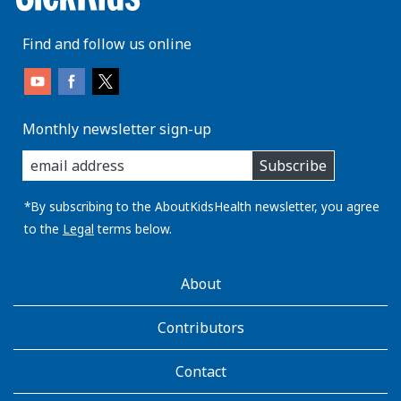
Find and follow us online
Monthly newsletter sign-up
enter
Subscribe
you
email
address:
*By subscribing to the AboutKidsHealth newsletter, you agree
to the
Legal
terms below.
AboutKidsHealth
About
Learn
More
Contributors
Contact