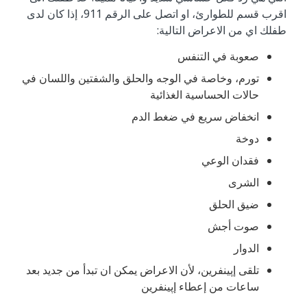
‬اقرب قسم ‬للطوارئ، ‬او ‬اتصل ‬على ‬الرقم ‬911، ‬إذا ‬كان ‬لدى
‬طفلك ‬اي ‬من ‬الاعراض ‬التالية:
صعوبة ‬في ‬التنفس
تورم، ‬وخاصة ‬في ‬الوجه ‬والحلق ‬والشفتين ‬واللسان ‬في
‬حالات ‬الحساسية ‬الغذائية
انخفاض ‬سريع ‬في ‬ضغط ‬الدم
دوخة
فقدان ‬الوعي
الشرى
ضيق ‬الحلق
صوت ‬أجش
الدوار
تلقى ‬إپينفرين، ‬لأن ‬الاعراض ‬يمكن ‬ان ‬تبدأ ‬من ‬جديد ‬بعد
‬ساعات ‬من ‬إعطاء ‬إپينفرين