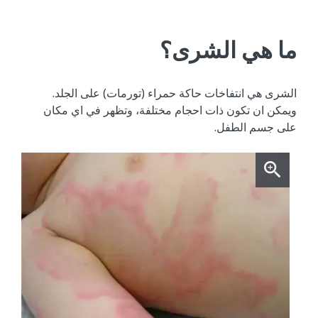
ما ‬هي ‬الشرى؟
الشرى ‬هي ‬انتفاخات ‬حاكة ‬حمراء (‬تورمات) ‬على ‬الجلد.
‬ويمكن ‬ان ‬تكون ‬ذات ‬احجام ‬مختلفة، ‬وتظهر ‬في ‬اي ‬مكان
‬على ‬جسم ‬الطفل.