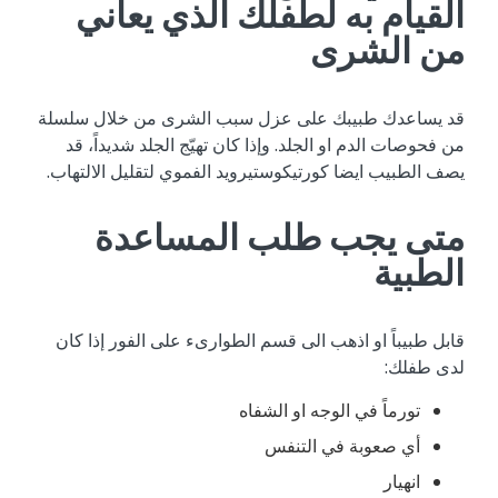
‬القيام ‬به ‬لطفلك ‬الذي ‬يعاني
‬من ‬الشرى
قد ‬يساعدك ‬طبيبك ‬على ‬عزل ‬سبب ‬الشرى ‬من ‬خلال ‬سلسلة
‬من ‬فحوصات ‬الدم ‬او ‬الجلد. ‬وإذا ‬كان ‬تهيّج ‬الجلد ‬شديداً، ‬قد
‬يصف ‬الطبيب ‬ايضا ‬كورتيكوستيرويد ‬الفموي ‬لتقليل ‬الالتهاب.
متى ‬يجب ‬طلب ‬المساعدة
‬الطبية
قابل ‬طبيباً ‬او ‬اذهب ‬الى ‬قسم ‬الطوارىء ‬على ‬الفور ‬إذا ‬كان
‬لدى ‬طفلك:
تورماً ‬في ‬الوجه ‬او ‬الشفاه
أي ‬صعوبة ‬في ‬التنفس
انهيار