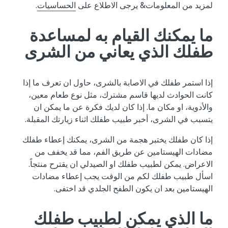
لمزيد ‬من ‬المعلومات& يرجى ‬الاطلاع ‬على
الحساسيات
.
ما ‬يمكنك ‬القيام ‬به ‬لمساعدة
‬طفلك ‬الذي ‬يعاني ‬من ‬الشرى
إذا ‬استمر ‬طفلك ‬في ‬الاصابة ‬بالشرى، ‬حاول ‬ان ‬تعرف ‬ما ‬إذا
‬كانت ‬الحوادث ‬لديها ‬قاسم ‬مشترك، ‬مثل ‬نوع ‬طعام ‬معين،
‬والأدوية، ‬او ‬مكان ‬ما. ‬إذا ‬كان ‬لديك ‬فكرة ‬عن ‬ما ‬يمكن ‬ان
‬يتسبب ‬في ‬الشرى، ‬أخبر ‬طبيب ‬طفلك ‬اثناء ‬زيارتك ‬المقبلة.
إذا ‬كان ‬طفلك ‬يختبر ‬هجمة ‬من ‬الشرى، ‬يمكنك ‬إعطاء ‬طفلك
‬مضادات ‬الهيستامين ‬عن ‬طريق ‬الفم، ‬مما ‬قد ‬يخفف ‬من
‬الاعراض. ‬يمكن ‬لطبيب ‬طفلك ‬او ‬الصيدلي ‬ان ‬يقترح ‬منتجاً.
‬اسأل ‬طبيب ‬طفلك ‬لكم ‬من ‬الوقت ‬يجب ‬إعطاء ‬مضادات
‬الهيستامين ‬بعد ‬ان ‬يكون ‬الطفح ‬الجلدي ‬قد ‬اختفى.
ما ‬الذي ‬يمكن ‬لطبيب ‬طفلك