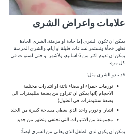
علامات ‬واعراض ‬الشرى
يمكن ‬ان ‬تكون ‬الشرى ‬إما ‬حادة ‬او ‬مزمنة. ‬الشرى ‬الحادة
‬تظهر ‬فجأة ‬وتستمر ‬لساعات ‬قليلة ‬او ‬ايام. ‬والشرى ‬المزمنة
‬يمكن ‬ان ‬تدوم ‬اكثر ‬من ‬6 ‬اسابيع، ‬ولأشهر ‬او ‬حتى ‬لسنوات ‬في
‬كل ‬مرة.
قد ‬تبدو ‬الشرى ‬مثل:
تورمات ‬حمراء ‬او ‬بيضاء ‬ناتئة ‬او ‬انتبارات ‬مختلفة
‬الاحجام (‬انها ‬يمكن ‬ان ‬تتراوح ‬من ‬بضعة ‬ملليمترات ‬الى
‬بضعة ‬سنتيمترات ‬في ‬الطول)
انتبار ‬او ‬تورم ‬واحد ‬الذي ‬يغطي ‬مساحة ‬كبيرة ‬من ‬الجلد
مجموعة ‬من ‬الانتبارات ‬التي ‬تختفي ‬وتظهر ‬من ‬جديد
يمكن ‬ان ‬يكون ‬لدى ‬الطفل ‬الذي ‬يعاني ‬من ‬الشرى ‬ايضاً: