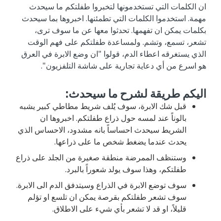
ان الكلمات التي تستخدمونها لتخبروا طفلتكم ما سيحدث
مهمة. استخدموا الكلمات التي تطمئنها. اخبروها بما سيحدث
بكلمات يمكن ان تفهمها. تحدثوا معها عن ما سوف ترى،
تشعر، تسمع، وتشم. ولمساعدة طفلتكم على فهم الوقت
الذي يستغرقه اعطاء الدم، قولوا "ان وضع الابرة في العرق
هو اسرع من أي دعاية تجارية على شاشة التلفزيون".
اليكم طريقة لشرح ما سيحدث:
قبل شك الابرة، سوف يُلف شريط مطاطي كبير يشبه
بالوناً عند لمسه حول ذراع طفلتكم. اخبروها ان
الشريط سيحدث احساساً بانه مشدود، الاحساس الذي
يحدث عندما يضغط شخص ما على ذراعها.
وستنظف الممرضة منطقة صغيرة من الجلد على ذراع
طفلتكم، وهذا سوف يولد شعوراً بالبرد.
سوف توضع الابرة في الذراع وسيتدفق الدم الى الابرة.
سوف تشعر طفلتكم بقرصة يمكن ان تلسع او تؤلم
قليلاً، او قد لا تشعر بأي شيء على الاطلاق.