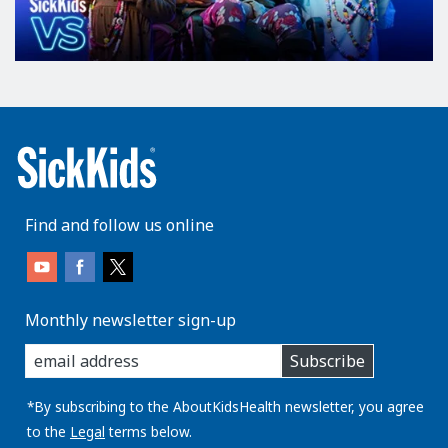
Find and follow us online
Monthly newsletter sign-up
enter
Subscribe
you
email
address:
*By subscribing to the AboutKidsHealth newsletter, you agree
to the
Legal
terms below.