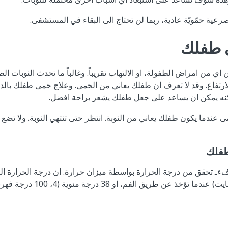
رعية حمّويّة عادية، ربما لن تحتاج الى البقاء في المستشفى.
 طفلك
ي من امراض الطفولة، او الالتهاب تقريباً. وغالباً ما تحدث النوبات الص
تفاع. وقد لا تعرف ان طفلك يعاني من الحمى. وعلاج حمى طفلك بالدوا
ولكنه يمكن ان يساعد على جعل طفلك يشعر براحة افضل.
مى عندما يكون طفلك يعاني من النوبة. انتظر حتى تنتهي النوبة. ولا 
طفلك
مئوية (5، 99 درجة فهرنهايت) عندما تؤخذ