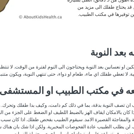
 قد يحتاج طفلك الى مزيد من
مكن توفيرها في مكتب الطبيب.
 بعد النوبة
بكين او نعسانين بعد النوبة ويحتاجون الى النوم لفترة من الوقت. لا تنت
 لا تعطي طفلك اي ماء، طعام او دواء، حتى تنتهي النوبة، ويكون متنبه ك
عه في مكتب الطبيب او المستشفى
ن تصف النوبة بدقة، بما في ذلك كم دامت، وكيف بدا طفلك وتحرك. 
 كان بالامكان ايقاف الهز بالضبط اللطيف او الضغط على الجزء من الجس
ة والمفاجئة القصيرة الامد. سيقوم الطبيب بفحص طفلك. اذا كان سب
ي، لن يطلب الطبيب عادة الفحوصات المخبرية. ولكن اذا شك بان هناك 
ذه سوف تساعد على استبعاد اي اسباب اخرى محتملة للنوبات.