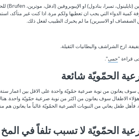
اعطي طفلك اسيتامين
فة كمية الدواء التي يجب ان تعطيها ولكم مرة. اذا كنت غير متأكد، استش
يفة. ازح الشراشف والبطانيات الثقيلة.
ى قراءة "
حمى
".
عية الحمّويّة شائعة
سة من 100 طفل سوف يعانون من نوبة صرعية حمّويّة واحدة على الاقل بين اعمار س
 ثلاثة من 10 من هؤلاء الاطفال سوف يعانون من اكثر من نوبة صرعية حمّويّة واحدة
. فأهل طفل يعاني من النبوبات الصرعية الحمّويّة غالباً ما يعانون هم من
ية الحمّويّة لا تسبب تلفاً في المخ