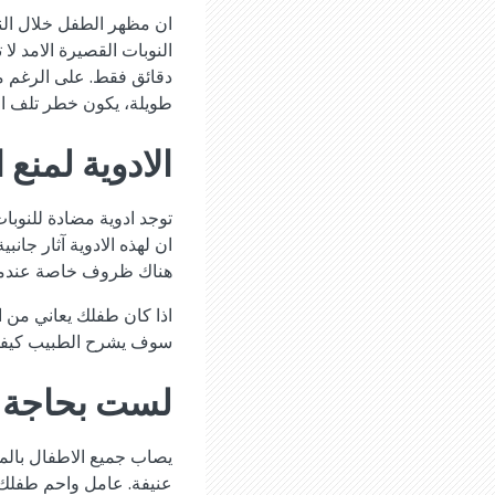
ان مظهر الطفل خلال النوب
النوبات القصيرة الامد لا
دقائق فقط. على الرغم من 
طويلة، يكون خطر تلف ا
الادوية لمنع 
توجد ادوية مضادة للنوبات
ان لهذه الادوية آثار جان
هناك ظروف خاصة عندما ي
اذا كان طفلك يعاني من ا
سوف يشرح الطبيب كيفية 
لست بحاجة 
يصاب جميع الاطفال بالم
عنيفة. عامل واحم طفلك ب