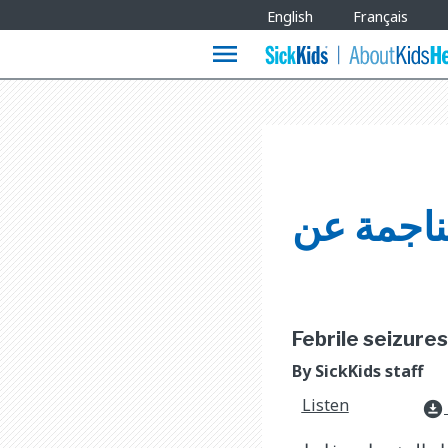
Site
English
Français
Languages
menu
لناجمة عن
Febrile seizures
By SickKids staff
Listen
download_for_offline