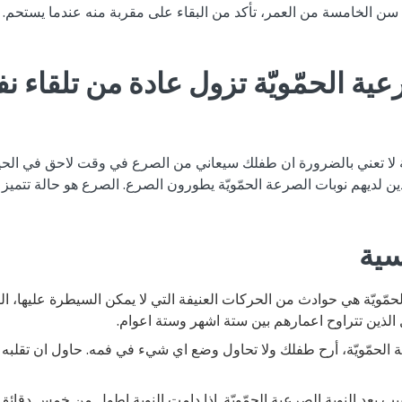
سن الخامسة من العمر، تأكد من البقاء على مقربة منه عندما يستحم. 
عية الحمّويّة تزول عادة من تلقاء ن
يّة لا تعني بالضرورة ان طفلك سيعاني من الصرع في وقت لاحق في الح
ين لديهم نوبات الصرعة الحمّويّة يطورون الصرع. الصرع هو حالة تتميز
سية
لحمّويّة هي حوادث من الحركات العنيفة التي لا يمكن السيطرة عليها، ا
 الذين تتراوح اعمارهم بين ستة اشهر وستة اعوام.
عية الحمّويّة، أرح طفلك ولا تحاول وضع اي شيء في فمه. حاول ان تقلبه
ب بعد النوبة الصرعية الحمّويّة. اذا دامت النوبة اطول من خمس دقائ