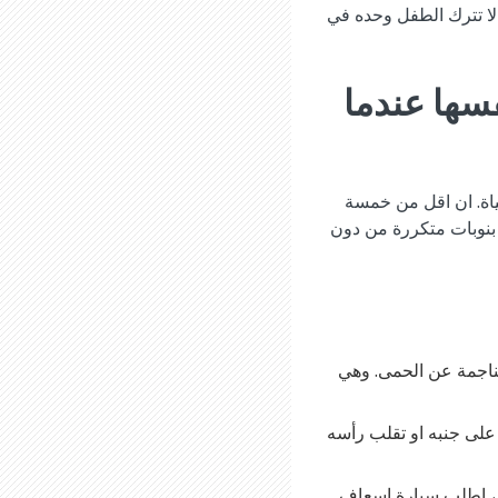
لا تترك الطفل وحده في
فسها عندما
ياة. ان اقل من خمسة
 بنوبات متكررة من دون
لناجمة عن الحمى. وهي
 على جنبه او تقلب رأسه
ق، اطلب سيارة اسعاف.