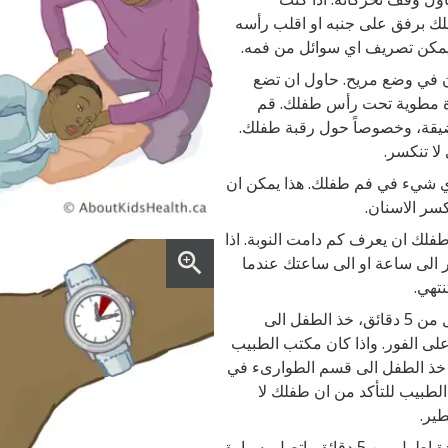
ك برفق على جنبه او اقلب رأسه
يمكن تصريف اي سوائل من فمه.
 في وضع مريح. حاول ان تضع
ترة مطوية تحت رأس طفلك. قم
ضيقة، وخصوصاً حول رقبة طفلك.
لا تنكسر.
اي شيء في فم طفلك. هذا يمكن ان
كسر الاسنان.
لك ان يعرف كم دامت النوبة. اذا
 الى ساعة او الى ساعتك عندما
نتهي.
اذا دامت النوبة اقل من 5 دقائق، خذ الطفل الى
على الفور. واذا كان مكتب الطبيب
، خذ الطفل الى قسم الطوارىء في
لطبيب للتأكد من ان طفلك لا
ير.
اذا دامت النوبة لمدة اطول من 5 دقائق، اتصل بسيارة