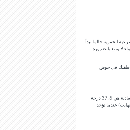
رعية الحموية حالما تبدأ
ء لا يمنع بالضرورة
تضع طفلك في حوض
اذا كان طفلك يشعر بالدفءـ تحقق من درجة الحرارة بواسطة ميزان حرارة. ان درجة الحرارة العادية هي 5، 37 درجة
 عن طريق الفم، او 38 درجة مئوية (4، 100 درجة فهرنهايت) عندما تؤخذ