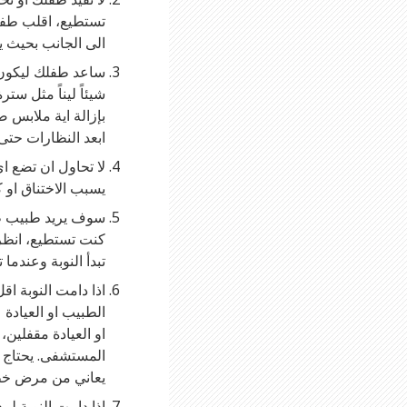
تستطيع، اقلب طفل
الى الجانب بحيث 
ساعد طفلك ليكون
شيئاً ليناً مثل س
بإزالة اية ملابس 
ابعد النظارات حتى 
لا تحاول ان تضع 
يسبب الاختناق او 
سوف يريد طبيب طف
كنت تستطيع، انظر
تبدأ النوبة وعندما ت
الطبيب او العيادة 
او العيادة مقفلين
المستشفى. يحتاج ا
يعاني من مرض خط