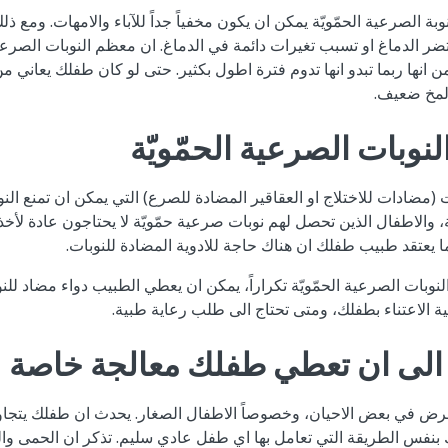
ة الصرعية الحمّويّة يمكن ان يكون مخفياً جداً للآباء والامهات. ومع ذل
 تضر الدماغ او تسبب تغيرات دائمة في الدماغ. ان معظم النوبات الصرعية
انها ربما تبدو انها تدوم فترة اطول بكثير. حتى لو كان طفلك يعاني من
لمخ ضعيف.
النوبات الصرعية الحمّويّة
 (مضادات للاختلاج او العقاقير المضادة للصرع) التي يمكن ان تمنع النوب
بية، والاطفال الذين تحصل لهم نوبات صرعية حمّويّة لا يحتاجون عادة لأخ
عتقد طبيب طفلك ان هناك حاجة للادوية المضادة للنوبات.
لنوبات الصرعية الحمّويّة تكراراً، يمكن ان يعطي الطبيب دواء مضاد لل
الاعتناء بطفلك، ومتى تحتاج الى طلب رعاية طبية.
الى ان تعطي طفلك معالجة خاصة
رض في بعض الاحيان، وخصوصاً الاطفال الصغار. يحدث ان طفلك يتجا
نفس الطريقة التي تعامل بها اي طفل عادي سليم. تذكر ان الحمى والن