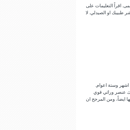
وفين (تايلينول، تمبرا، بنادول) او الإيبوبروفين (ادفل، موترين، Brufen) للحمى. اقراً التعليمات على
ر طبيبك او الصيدلي. لا
تة اشهر وستة اعوام.
. هناك عنصر وراثي قوي
ها ايضاً، ومن المرجح ان