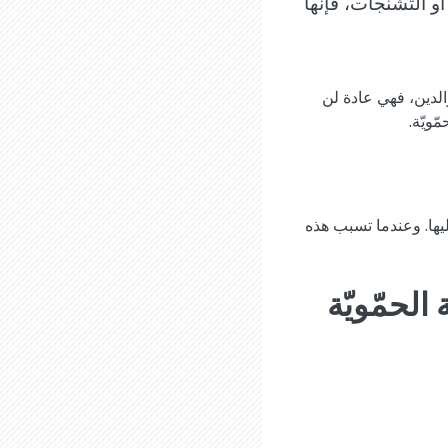
 التشنجات، فإنها
لدين، فهي عادة لن
ويّة.
يها. وعندما تسبب هذه
الحمّويّة