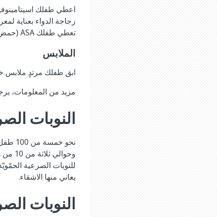
زجاجة الدواء بعناية لمعر
تعطي طفلك ASA (حمض الصفصاف او الاسبرين) ما لم يخبرك الطبيب لفعل ذلك.
الملابس
ابق طفلك مرتدٍ ملابس خف
مزيد من المعلومات، يرج
النوبات الصر
نحو خم
وحوالي
للنوبات الصرعية الحمّويّة
يعاني منها الاشقاء.
النوبات الصرع