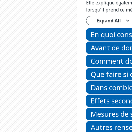
Elle explique égalem
lorsqu'il prend ce m
Expand All
En quoi cons
Avant de do
Comment do
Que faire si
Dans combien
Effets secon
Mesures de 
Autres rens