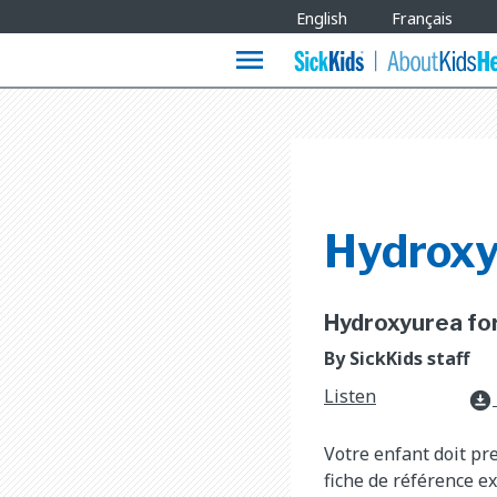
Site
English
Français
Languages
menu
Hydroxy
Hydroxyurea for 
By SickKids staff
Listen
download_for_offline
Votre enfant doit pr
fiche de référence ex