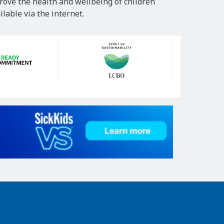
rove the health and wellbeing of children
lable via the internet.