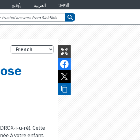
தமிழ்
العربية
ਪੰਜਾਬੀ
search
qr_code_scanner
tose
content_copy
DROX-i-u-ré). Cette
nnée à votre enfant.