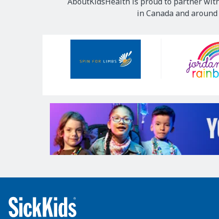
AboutKidsHealth is proud to partner with
in Canada and around t
Our
Sponsors