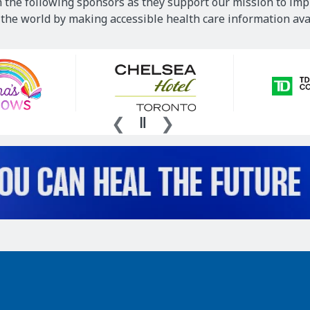
 the following sponsors as they support our mission to imp
he world by making accessible health care information avai