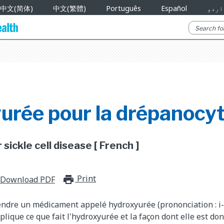
中文(简体)
中文(繁體)
Português
Español
اردو
urée pour la drépanocy
sickle cell disease [ French ]
Print
print_for_offline
Download PDF
endre un médicament appelé hydroxyurée (prononciation : i-
plique ce que fait l'hydroxyurée et la façon dont elle est do