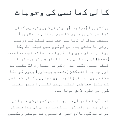
کالی کھانسی کی وجوہات
بیکٹیریا (جرثومہ)بارڈیٹیلا پیرٹیسیس کالی
کھانسی کی بیماری کا سبب بنتا ہے۔ تقریباً
ہمیشہ سےکالی کھانسی حفاظتی ٹیکے کے ذریعے
روکی جا سکتی ہے۔ جن لوگوں میں ٹیکہ لگ چکا
ہوتا ہے، ان میں وقت گزرنے کے ساتھ قوت مدافعت
(تحفظ) کم ہوسکتی ہے۔ بالغان جن کو بوسٹر کا
ٹیکہ نہیں لگتا ہے ان کو یہ بیماری لگ سکتی ہے
اور وہ یہ انفیکشن (متعدی بیماری) بچوں کو لگا
سکتے ہیں۔ وہ نوزائیدہ بچے جنہیں کالی کھانسی
کے مکمل حفاظتی ٹیکے نہیں لگتے، انہیں یقینی
طور پر خطرہ لاحق ہوتا ہے۔
اگر آپ نے اور آپکے بچے نے ویکسینیشن کروائی
ھوئی ھے تو وقت گزرنے کے ساتھ اس کی مدافعت کم
ھو جائے گی۔بالغ حضرات جنہوں نے بوسٹر ویکسین