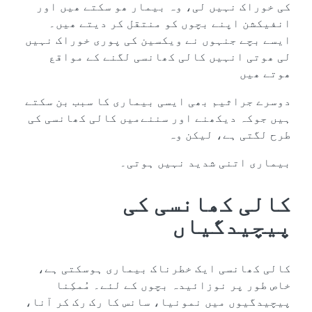
کی خوراک نہیں لی، وہ بیمار ھو سکتے ھیں اور
انفیکشن اپنے بچوں کو منتقل کر دیتے ھیں۔
ایسے بچے جنہوں نے ویکسین کی پوری خوراک نہیں
لی ھوتی انہیں کالی کھانسی لگنے کے مواقع
ھوتے ھیں
دوسرے جراثیم بھی ایسی بیماری کا سبب بن سکتے
ہیں جوکہ دیکھنے اور سننےمیں کالی کھانسی کی
طرح لگتی ہے، لیکن وہ
بیماری اتنی شدید نہیں ہوتی۔
کالی کھانسی کی
پیچیدگیاں
کالی کھانسی ایک خطرناک بیماری ہوسکتی ہے،
خاص طور پر نوزائیدہ بچوں کے لئے۔ مُمکِنا
پیچیدگیوں میں نمونیا، سانس کا رک رک کر آنا،