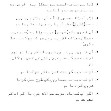
کھانسی سانس لینے میں مشکل پیدا کرتی ھے
یا سانس بہت تیز آتا ھے
اگر آپ کا بچہ جواباً عمل نہ کر رہا ہو،
سست (کاہل) نظر آرہا ہو ، یا تھک رہا ہو
آپ کے بچے کو[ سیزر] دورہ پڑا ہو (جسم میں
مستقل جھٹکے لگ رہے ہوں جو کہ روکے نہ جا
سکیں)
آپ کا بچہ پی نہ رہا ہو، قے کر رہا ہو اور
اس کے جسم کے جسم میں پانی کی کمی ہو گئی
ہو
آپ کے بچے کو بہت تیز بخار ہو گیا ہو
آپ کے بچے نے بیماروں کی طرح عمل کرنا
شروع کر دیا ہو
اگر آپ کے پاس مزید سوالات ہوں یااگر آپ کو
تشویش ہو