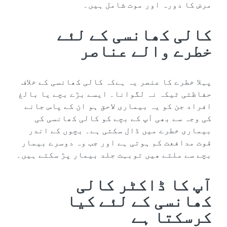
مرض کا دورہ اور موت شامل ہیں۔
کالی کھانسی کے لئے
خطرے والے عناصر
پہلا خطرے کا عنصر یہ ہےکہ کالی کھانسی کے خلاف
حفاظتی ٹیکہ نہ لگوانا۔ ایسے بڑے بچے یا بالغ
افراد جن کو یہ بیماری لاحق ہو ان کے پاس جانے
کی وجہ سے بھی آپ کے بچے کو کالی کھانسی کی
بیماری خطرے میں ڈال سکتی ہے۔ بچوں کے اندر
قوت مدافعت کم ہوتی ہے اور جب وہ دوسرے بیمار
بچے سے ملتے ھیں توبہت جلد بیمار پڑ سکتے ہیں۔
آپ کا ڈاکٹر کالی
کھانسی کے لئے کیا
کرسکتا ہے