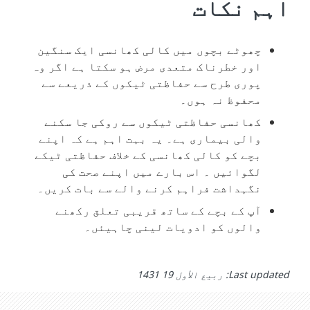
اہم نکات
چھوٹے بچوں میں کالی کھانسی ایک سنگین
اور خطرناک متعدی مرض ہو سکتا ہے اگر وہ
پوری طرح سے حفاظتی ٹیکوں کے ذریعے سے
محفوظ نہ ہوں۔
کھانسی حفاظتی ٹیکوں سے روکی جا سکنے
والی بیماری ہے۔ یہ بہت اہم ہے کہ اپنے
بچے کو کالی کھانسی کے خلاف حفاظتی ٹیکے
لگوائیں ۔ اس بارے میں اپنے صحت کی
نگہداشت فراہم کرنے والے سے بات کریں۔
آپ کے بچے کے ساتھ قریبی تعلق رکھنے
والوں کو ادویات لینی چاہیئں۔
Last updated: ربيع الأول 19 1431