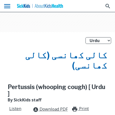
menu
search
کالی کھانسی (کالی
کھانسی)
Pertussis (whooping cough) [ Urdu
]
By SickKids staff
Listen
Print
print_for
Download PDF
download_for_offline