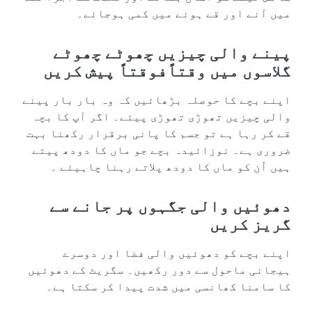
میں آنے اور قے ہونے میں کمی ہوجائے۔
پینے والی چیزیں چھوٹے چھوٹے
گلاسوں میں وقتاًفوقتاً پیش کریں
اپنے بچے کا حوصلہ بڑھائیں کہ وہ بار بار پینے
والی چیزیں تھوڑی تھوڑی پیئے۔ اگر آپ کا بچہ
قے کر رہا ہے تو جسم کا پانی برقرار رکھنا بہت
ضروری ہے۔ نوزائیدہ بچے جو ماں کا دودھ پیتے
ہیں اُن کو ماں کا دودھ پلاتے رہنا چاہیئے ۔
دھوئیں والی جگہوں پر جانے سے
گریز کریں
اپنے بچے کو دھوئیں والی فضا اور دوسرے
ہیجانی ماحول سے دور رکھیں۔ سگریٹ کے دھوئیں
کا سامنا کھانسی میں شدت پیدا کر سکتا ہے۔