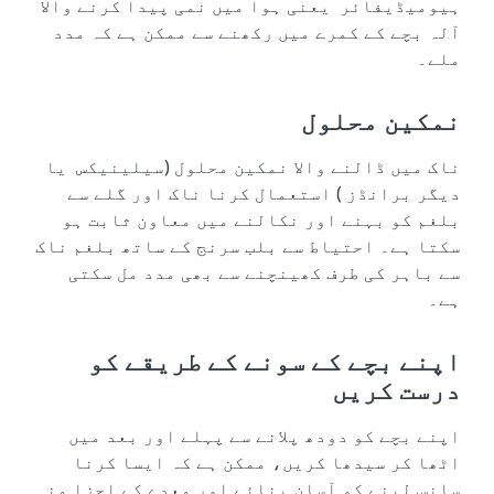
ہیومیڈیفائر یعنی ہوا میں نمی پیدا کرنے والا
آلہ بچے کے کمرے میں رکھنے سے ممکن ہے کہ مدد
ملے۔
نمکین محلول
ناک میں ڈالنے والا نمکین محلول (سیلینیکس یا
دیگر برانڈز ) استعمال کرنا ناک اور گلے سے
بلغم کو بہنے اور نکالنے میں معاون ثابت ہو
سکتا ہے۔ احتیاط سے بلب سرنج کے ساتھ بلغم ناک
سے باہر کی طرف کھینچنے سے بھی مدد مل سکتی
ہے۔
اپنے بچے کے سونے کے طریقے کو
درست کریں
اپنے بچے کو دودھ پلانے سے پہلے اور بعد میں
اٹھا کر سیدھا کریں، ممکن ہے کہ ایسا کرنا
سانس لینے کو آسان بنائے اور معدے کے اجزا منہ