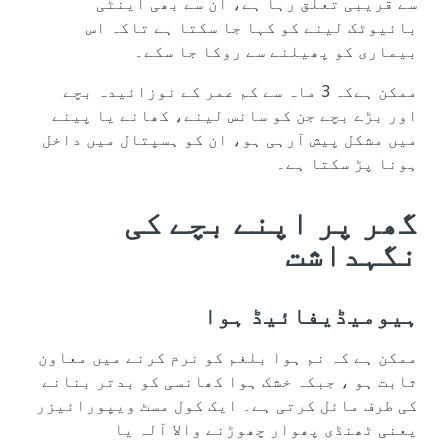
سے قریبی تعلق رہا ہے، ان سے بھی اینٹی
بائیوٹک لینے کو کہا جا سکتا ہے تاکہ اس
بیماری کو پھیلنے سے روکا جا سکے۔
ممکن ہےکہ 3 ماہ سے کم عمر کے نوزائیدہ بچے
اور بڑے بچے جن کو سانس لینے، کھانے یا پینے
میں مشکل پیش آرہی ہو، ان کو ہسپتال میں داخل
ہونا پڑ سکتا ہے۔
گھر پر اپنے بچے کی
نگہداشت
ہیومیڈیفائیڈ ہوا
ممکن ہے کہ نم ہوا بلغم کو نرم کرنے میں معاون
ثابت ہو ، جبکہ خشک ہوا کھانسی کو بدتر بنانے
کی طرف مائل کرتی ہے۔ ایک کول مسٹ ویپورائیزر
یعنی ٹھنڈی پھوار چھوڑنے والا آلہ یا