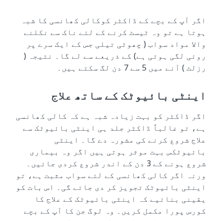
اگر آپ کے بچے کے ڈاکٹر کوکالی کھانسی کا شبہ
ہوتا ہے تو وہ ٹیسٹ کرنے کے لئے ناک سے نکلنے
والا مواد سواب ( چھوٹی تیلی جس کے ایک سرے پر
روئی لگی ہوتی ہے) کے ذریعے سے لے گا۔ نتیجہ (
رزلٹ ) آنے میں 5 سے 7 دن لگ سکتے ہیں۔
اینٹی بائیوٹک کے ساتھ علاج
اگر ڈاکٹر کو بہت زیادہ شبہ ہے کہ کالی کھانسی
ہے، تو غالباً ڈاکٹر جلد ہی اینٹی بائیوٹک سے
علاج شروع کرنے کی مشورہ دے گا۔ اینٹی
بائیوٹکس بہت موثر ہوتی ہیں اگر وہ بیماری
شروع ہونے کے 3 دن کے اندر شروع کردی جائیں۔
ورنہ اگر کالی کھانسی کے لئے سواب مثبت ہے، تو
اینٹی بائیوٹک تجویز کر دی جائے گی۔ اس بات کو
یقینی بنائیے کہ اینٹی بائیوٹک کے علاج کا
کورس پورا مکمل کریں۔ وہ لوگ جن کا آپ کے بچے