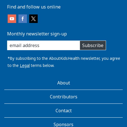
Find and follow us online
Monthly newsletter sign-up
enter
Subscribe
you
email
address:
*By subscribing to the AboutKidsHealth newsletter, you agree
to the
Legal
terms below.
AboutKidsHealth
About
Learn
More
Contributors
Contact
Sponsors