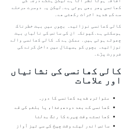
افاقہ ہوتا نظر آتا ہے لیکن ہلکے درجہ کی
کھانسی پھر بھی ہوتی ہے۔لیکن یہ دوسرے مرحلے
سے کم شدید اثرات رکھتی ھے۔
کالی کھانسی نوزائیدہ بچوں میں بہت خطرناک
ہوسکتی ہے۔کیونکہ ان کی سانس کی نالیاں بہت
چھوٹے ہوتی ہیں۔ ممکن ہے کہ کالی کھانسی والے
نوزائیدہ بچوں کو ہسپتال میں داخل کرنے کی
ضرورت پڑے۔
کالی کھانسی کی نشانیاں
اور علامات
متواتر، شدید کھانسی کا دورہ
کھانسی کے بعد دودھ،غذا، یا بلغم کی قے
کھانستے وقت چہرے کا رنگ بدلنا
سانس اندر لیتے وقت چیخ کی سی تیز آواز