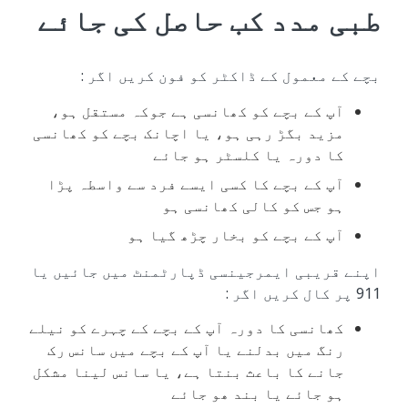
طبی مدد کب حاصل کی جائے
بچے کے معمول کے ڈاکٹر کو فون کریں اگر :
آپ کے بچے کو کھانسی ہے جوکہ مستقل ہو،
مزید بگڑ رہی ہو، یا اچانک بچے کو کھانسی
کا دورہ یا کلسٹر ہو جائے
آپ کے بچے کا کسی ایسے فرد سے واسطہ پڑا
ہو جس کو کالی کھانسی ہو
آپ کے بچے کو بخار چڑھ گیا ہو
اپنے قریبی ایمرجینسی ڈپارٹمنٹ میں جائیں یا
911 پر کال کریں اگر :
کھانسی کا دورہ آپ کے بچے کے چہرے کو نیلے
رنگ میں بدلنے یا آپ کے بچے میں سانس رک
جانے کا باعث بنتا ہے، یا سانس لینا مشکل
ہو جائے یا بند ھو جائے