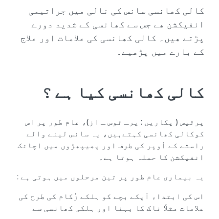
کالی کھانسی سانس کی نالی میں جراثیمی
انفیکشن ھے جس سے کھانسی کے شدید دورے
پڑتے ھیں۔ کالی کھانسی کی علامات اور علاج
کے بارے میں پڑھیے۔
کالی کھانسی کیا ہے ؟
پرٹیس ( پکاریں : پرـ ٹوس ـ از)، عام طور پر اس
کوکالی کھانسی کہتےہیں، یہ سانس لینے والے
راستے کے اُوپر کی طرف اور پھیپھڑوں میں اچانک
انفیکشن کا حملہ ہوتا ہے۔
یہ بیماری عام طور پر تین مرحلوں میں ہوتی ہے :
اس کی ابتداء آپکے بچے کو ہلکے زُکام کی طرح کی
علامات مثلاً ناک کا بہنا اور ہلکی کھانسی سے