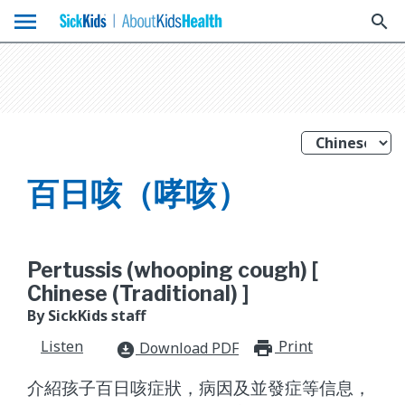
menu
search
百日咳（哮咳）
Pertussis (whooping cough) [
Chinese (Traditional) ]
By SickKids staff
Listen
Print
print_for
Download PDF
download_for_offline
介紹孩子百日咳症狀，病因及並發症等信息，