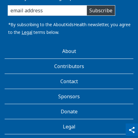
enter
Subscribe
you
email
address:
*By subscribing to the AboutKidsHealth newsletter, you agree
to the
Legal
terms below.
AboutKidsHealth
About
Learn
More
Contributors
Contact
Sponsors
Donate
Legal
qr_code_scanner
content_copy
share