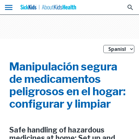
menu
search
Manipulación segura
de medicamentos
peligrosos en el hogar:
configurar y limpiar
Safe handling of hazardous
medicines at home: Set up and