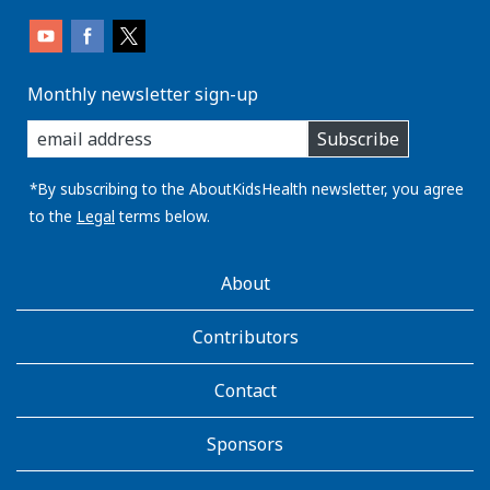
Monthly newsletter sign-up
enter
Subscribe
you
email
address:
*By subscribing to the AboutKidsHealth newsletter, you agree
to the
Legal
terms below.
AboutKidsHealth
About
Learn
More
Contributors
Contact
Sponsors