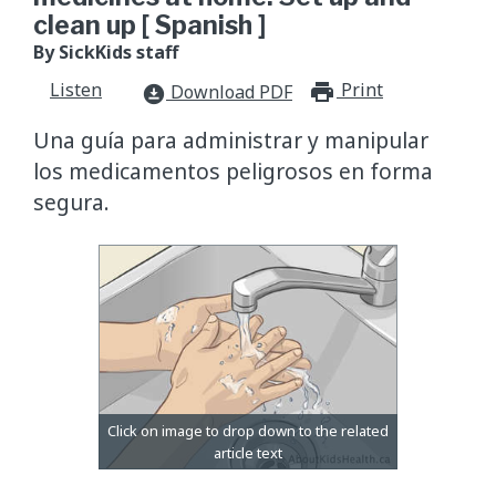
clean up [ Spanish ]
By SickKids staff
Listen
Print
print_for
Download PDF
download_for_offline
Una guía para administrar y manipular
los medicamentos peligrosos en forma
segura.