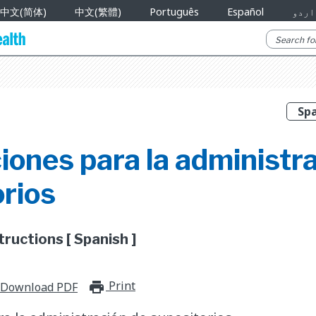
中文(简体)
中文(繁體)
Português
Español
اردو
iones para la administr
orios
ructions [ Spanish ]
Print
print_for_offline
Download PDF