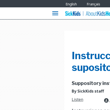
Site
English
Français
Languages
menu
Instrucc
suposit
Suppository inst
By SickKids staff
Listen
download_for_offline