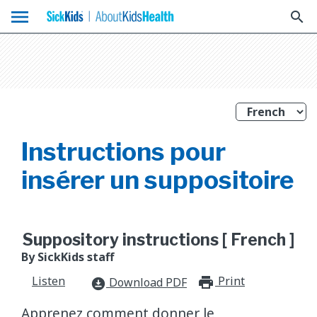
menu
search
Instructions pour
insérer un suppositoire
Suppository instructions [ French ]
By SickKids staff
Listen
Print
print_for
Download PDF
download_for_offline
Apprenez comment donner le