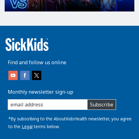
Find and follow us online
Monthly newsletter sign-up
enter
Subscribe
you
email
address:
*By subscribing to the AboutKidsHealth newsletter, you agree
to the
Legal
terms below.