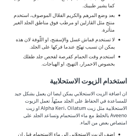
كما يشير طبيبك.
بعد وضع المرهم والكريم الفعّال الموصوف، استخدم
منتج مثل الڤازلين او مرطب فوق مناطق الجلد الغير
متأثرة.
لا تستخدم قماش غسل والإسفنج، او اللّوفة لان هذه
يمكن ان تسبب تهيّج عندما فركها على الجلد.
استخدم وقت الحمام كفرصة لفحص جلد طفلك
بخصوص الاحمرار، التهيج، او الهياجات.
استخدام الزيوت الاستحلابية
ان اضافة الزيت الاستحلابي يمكن ايضا ان يعمل بشكل جيد
للمساعدة في الحفاظ على الجلد مميّهاً. تعمل الزيوت
الاستحلابية مثل زيت Alpha Keri، Oilatum او زيت
Aveeno بالخلط مع ماء الاستحمام وتساعد الجلد على
امتصاص بعض من الماء.
اضف الزيت الاستحلابي الى ماء الاستحمام قبل ان