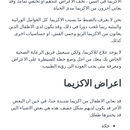
الاكزيما في السن ، تخف الاعراض عندهم او تختفي تماما. وقد
يعاني آخرون من الاكزيما مدى الحياة.
نحن لا نعرف بالضبط ما يسبب الاكزيما. كل العوامل الوراثية
والبيئية ربما تلعب دورا في ذلك. وقد يكون لدى الاطفال الذين
يعانون من الاكزيما الربو وحمى القش، او حساسيات اخرى
كذلك.
لا يوجد علاج للاكزيما، ولكن سيعمل فريق الرعاية الصحية
الخاص بك معك من اجل وضع خطة للسيطرة على الاعراض
ومعرفة متى يجب العودة الى رؤية الطبيب.
اعراض الاكزيما
قد يعاني الاطفال من اكزيما شديدة جدا، في حين ان البعض
الآخر قد يكون لديهم شكل خفيف. هذه هي بعض الاشياء التي
قد يختبرها طفلك:
حكة