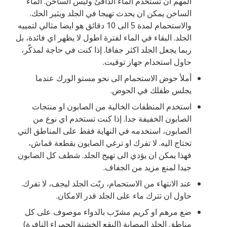
المهم ان تستخدم الماء الدافئ وليس الساخن. الماء
الساخن يمكن ان يحدث تهيجا في الجلد ويثير الحك.
والاستحمام لمدة 5 الى 10 دقائق هو ايضا مثالي لتمييه
الجلد. البقاء في الماء لفترة اطول لا يظهر اي فائدة، بل
ربما يجعل الجلد اكثر جفافا. إذا كنت في حاجة لمذكّر،
حاول استخدام جهاز توقيت.
أملأ حوض الاستحمام الى نحو مستو الورك عندما
يجلس طفلك في الحوض.
استخدم المنظفات الخالية من الصابون او منتجات
الصابون الخفيفة جدا. إذا كنت تستخدم اي نوع من
الصابون، استخدمه في النهاية فقط على المناطق التي
تحتاج اليه. لا تفرك او ترغي الصابون بقطعة قماش،
فهذا يمكن ان يؤدي الى تهيج الجلد. شطف كل الصابون
جيدا لمنع مزيد من الجفاف.
عند الانتهاء من الاستحمام، ربّت الجلد ليجف، لا تفرك.
حاول ان تترك ماء على الجلد قدر الامكان.
ضع مرهم او كريم مشرّب بالدواء موصوف على كل
مناطق الجلد المصابة (البقع الخشنة الحمراء النافرة)