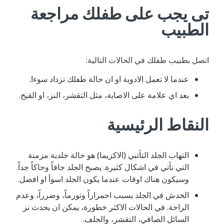
تى يجب على طفلك مراجعة
الطبيب
اتصل بطبيب طفلك في الحالات التالية:
عندما لا تعمل الادوية او ان حالة طفلك تزداد سوءا.
بعد اي علامة على الاصابة، مثل التقشر، النز، او القيح.
النقاط الرئيسية
التهاب الجلد التأتبي (الاكزيما) هو حالة جلدية مزمنة
التي تأتي في اشكال كثيرة. يصبح الجلد جافاً وحاكاً جداً.
وسيكون هناك اوقات عندما يكون الجلد اسوأ او افضل.
الخدش في الجلد يسبب احمراراً وتورماً، وضرراً، وعدم
الراحة. في الحالات الاكثر خطورة، يمكن ان يحدث نز
السائل الصافي، التقشر، والجلف.