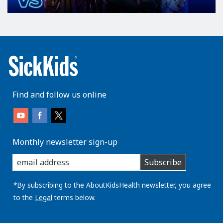
Find and follow us online
Monthly newsletter sign-up
enter
Subscribe
you
email
address:
*By subscribing to the AboutKidsHealth newsletter, you agree
to the
Legal
terms below.
AboutKidsHealth