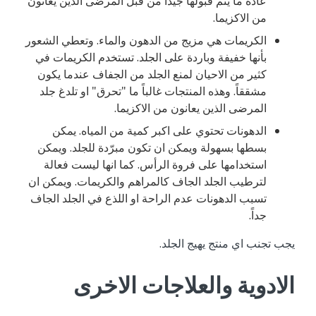
عادة ما يتم قبولها جيداً من قبل المرضى الذين يعانون
من الاكزيما.
الكريمات هي مزيج من الدهون والماء. وتعطي الشعور
بأنها خفيفة وباردة على الجلد. تستخدم الكريمات في
كثير من الاحيان لمنع الجلد من الجفاف عندما يكون
مشققاً. وهذه المنتجات غالباً ما "تحرق" او تلدغ جلد
المرضى الذين يعانون من الاكزيما.
الدهونات تحتوي على اكبر كمية من المياه. يمكن
بسطها بسهولة ويمكن ان تكون مبرّدة للجلد. ويمكن
استخدامها على فروة الرأس. كما انها ليست فعالة
لترطيب الجلد الجاف كالمراهم والكريمات. ويمكن ان
تسبب الدهونات عدم الراحة او اللذع في الجلد الجاف
جداً.
يجب تجنب اي منتج يهيج الجلد.
الادوية والعلاجات الاخرى