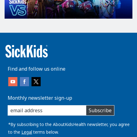
Find and follow us online
Monthly newsletter sign-up
enter
Subscribe
you
email
address:
*By subscribing to the AboutKidsHealth newsletter, you agree
to the
Legal
terms below.