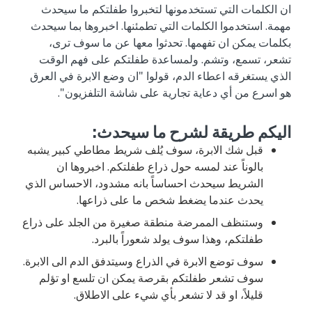
ان الكلمات التي تستخدمونها لتخبروا طفلتكم ما سيحدث
مهمة. استخدموا الكلمات التي تطمئنها. اخبروها بما سيحدث
بكلمات يمكن ان تفهمها. تحدثوا معها عن ما سوف ترى،
تشعر، تسمع، وتشم. ولمساعدة طفلتكم على فهم الوقت
الذي يستغرقه اعطاء الدم، قولوا "ان وضع الابرة في العرق
هو اسرع من أي دعاية تجارية على شاشة التلفزيون".
اليكم طريقة لشرح ما سيحدث:
قبل شك الابرة، سوف يُلف شريط مطاطي كبير يشبه
بالوناً عند لمسه حول ذراع طفلتكم. اخبروها ان
الشريط سيحدث احساساً بانه مشدود، الاحساس الذي
يحدث عندما يضغط شخص ما على ذراعها.
وستنظف الممرضة منطقة صغيرة من الجلد على ذراع
طفلتكم، وهذا سوف يولد شعوراً بالبرد.
سوف توضع الابرة في الذراع وسيتدفق الدم الى الابرة.
سوف تشعر طفلتكم بقرصة يمكن ان تلسع او تؤلم
قليلاً، او قد لا تشعر بأي شيء على الاطلاق.