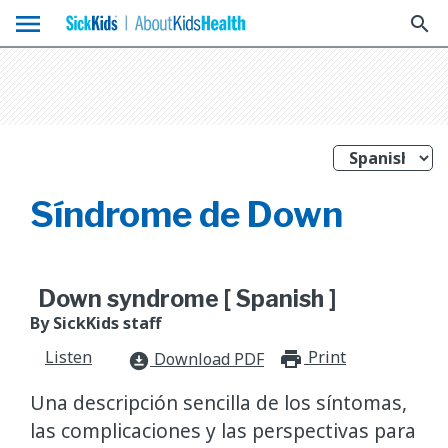
menu
search
Síndrome de Down
Down syndrome [ Spanish ]
By SickKids staff
Listen
Print
print_for
Download PDF
download_for_offline
Una descripción sencilla de los síntomas,
las complicaciones y las perspectivas para