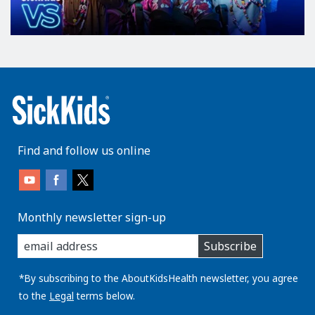
Find and follow us online
Monthly newsletter sign-up
enter
Subscribe
you
email
address:
*By subscribing to the AboutKidsHealth newsletter, you agree
to the
Legal
terms below.