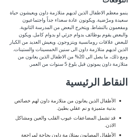
التوقعات
ينمو معظم الاطفال الذين لديهم متلازمة داون ويعيشون حياة
سعيدة ومرْضية. ويكونون عادة سعداء جداً واجتماعيون
ومفعمون بالنشاط. ويتخرج البعض من المدرسة الثانوية.
والبعض يقوم بوظائف بدوام جزئي او بدوام كامل. ويكون
للبعض علاقات رومانسية ويتزوجون. ويعيش العديد من الكبار
الذين لديهم متلازمة داون الى سنين الخمسينات والستينات.
ومع ذلك، ما يصل الى 20% من الاطفال الذين يعانون من
متلازمة داون يموتون قبل بلوغ 5 سنوات من العمر.
النقاط الرئيسية
الأطفال الذين يعانون من متلازمة داون لهم خصائص
بدنية متميزة و نم عقلي بطيئ.
قد تشمل المضاعفات عيوب القلب والعين ومشاكل
الاذن.
الأطفال المصابون بمتلازمة داون بحاجة لمراجعة