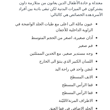
معتدلة و حادة.الأطفال الدين يعانون من متلازمة داون
يشتركون في الميزات البدنية لكن تبقى بادية بين أفراد
الأسرة.هده الخصائص هي كالتالي:
عيون مائلة الى اعلى مع طيات الجلد الواضحة في
الزاوية الداخلية للأجفان
آذان صغيرة، اصغر من الحجم المتوسط
فم صغير
وجه مستدير صغير، مع الخدين الممتلئين
اللسان الكبير الذي ينتؤ الى الخارج
غَضَن واحد في راحة اليد
الانف المسطح
قفا الرأس المسطح
قفا الرأس المسطح
الاطراف المرنة/الليّنة
الجلد الاضافي في قفا العنق