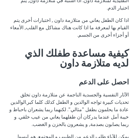
التقليدية لمتلازمة داون. اذا اشتبه في متلازمة داون, يتم
اختبار الدم.
اذا كان الطفل يعاني من متلازمة داون , اختبارات أخرى يتم
القيام بها لمعرفة ما اذا كانت هناك مشاكل مع القلب, الأمعاء
أو أجزاء أخرى من الجسم.
كيفية مساعدة طفلك الذي
لديه متلازمة داون
احصل على الدعم
الآثار النفسية والجسدية الناجمة عن متلازمة داون تخلق
تحديات كبيرة تواجه الوالدين و الطفل كذلك كلما كبر.الوالدين
عادة ما يحلمون بطفل "مثالي". لكنهما ربما يشعران باحباط و
خيبة أمل عندما يدركان أن طفلهما يعاني من عيب خلقي. و
ربما يصابون بصدمة, و يشعرون بالحزن و الغضب.
يمكن للآباء طلب الدعم من الطبيب و المجتمع, هم ليسوا