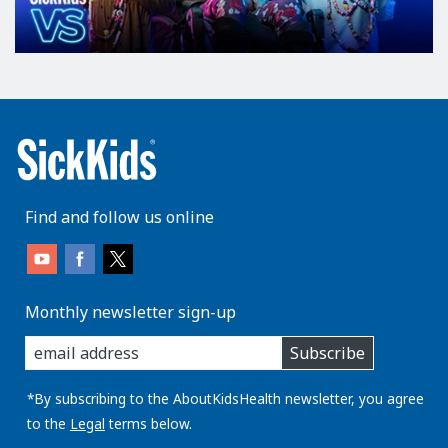
Find and follow us online
Monthly newsletter sign-up
enter
Subscribe
you
email
address:
*By subscribing to the AboutKidsHealth newsletter, you agree
to the
Legal
terms below.