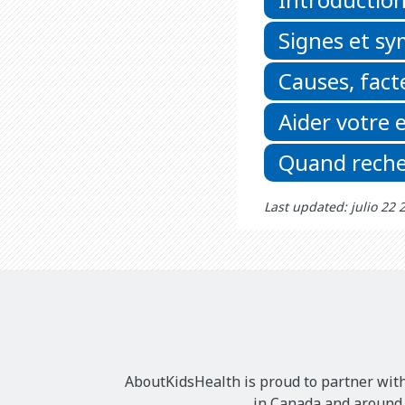
Signes et s
Causes, fact
Aider votre 
Quand reche
Last updated: julio 22 
AboutKidsHealth is proud to partner with
in Canada and around t