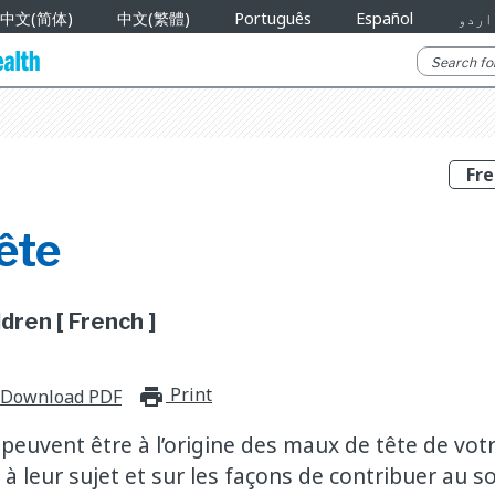
中文(简体)
中文(繁體)
Português
Español
اردو
ête
dren [ French ]
Print
print_for_offline
Download PDF
peuvent être à l’origine des maux de tête de vot
à leur sujet et sur les façons de contribuer au 