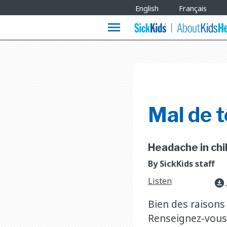
Site
English
Français
Languages
menu
Mal de t
Headache in chil
By SickKids staff
Listen
download_for_offline
Bien des raisons 
Renseignez-vous 