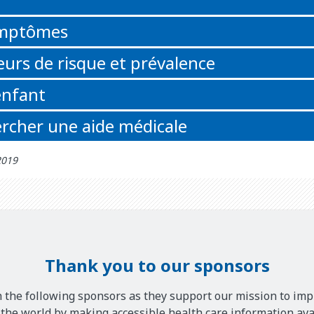
ymptômes
eurs de risque et prévalence
enfant
rcher une aide médicale
2019
Thank you to our sponsors
 the following sponsors as they support our mission to imp
he world by making accessible health care information avai