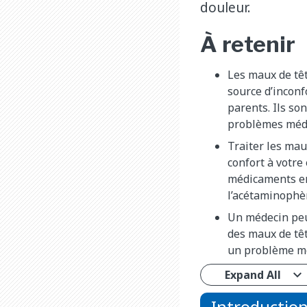
douleur.
À retenir
Les maux de têt
source d’inconf
parents. Ils so
problèmes médi
Traiter les mau
confort à votre
médicaments en
l’acétaminophèn
Un médecin peu
des maux de têt
un problème mé
Expand All
Introductio