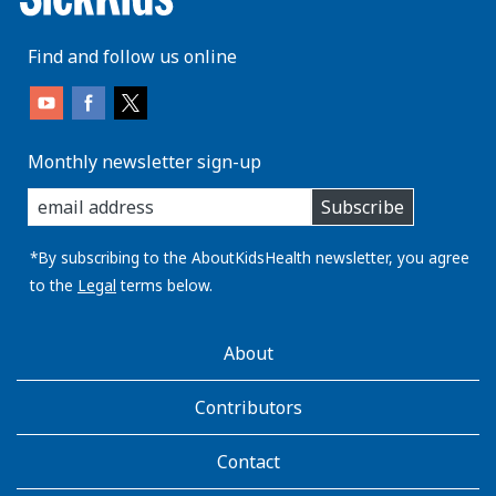
Find and follow us online
Monthly newsletter sign-up
enter
Subscribe
you
email
address:
*By subscribing to the AboutKidsHealth newsletter, you agree
to the
Legal
terms below.
AboutKidsHealth
About
Learn
More
Contributors
Contact