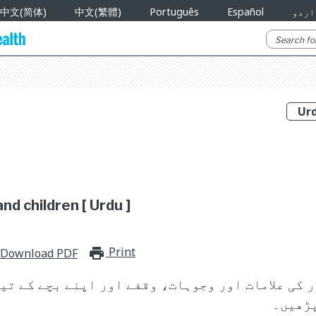
اردو
Español
Português
中文(繁體)
中文(简体)
and children [ Urdu ]
Print
print_for_offline
Download PDF
 کی علامات اور وجوہات، وقفے اور اپنے بچے کے تی
پڑھیں۔