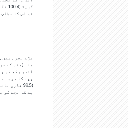
گریڈ 
تو اس کا مطلب 
بڑے بچوں میں، 
منہ (منہ کے ذر
اندر رکھ کر بھ
(99.5 فارن 
ہے کہ بچے کو ب