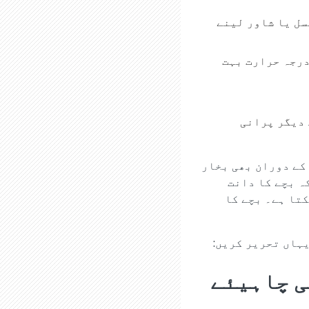
سل یا شاور لینے
درجہ حرارت بہت
 دیگر پرانی
 کے دوران بھی بخار
ہ بچے کا دانت
کتا ہے۔ بچے کا
یہاں تحریر کریں:
ی چاہیئے