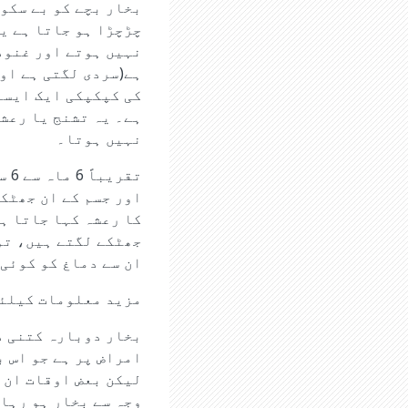
بخار بچے کو بے سکون
چڑچڑا ہو جاتا ہے ی
نہیں ہوتے اور غنود
ہے(سردی لگتی ہے او
کی کپکپکی ایک ایسا 
ہے۔ یہ تشنج یا رعشہ
نہیں ہوتا۔
اور جسم کے ان جھٹکو
کا رعشہ کہا جاتا ہے
جھٹکے لگتے ہیں، تو
ان سے دماغ کو کوئی
مزید معلومات کیلئ
بخار دوبارہ کتنی دی
وجہ سے بخار ہو رہا 