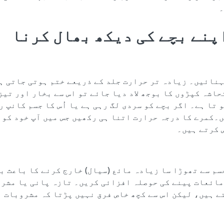
۔
پنے بچے کی دیکھ بھال کرنا
ہنائیں۔ زیادہ تر حرارت جلد کے ذریعے ختم ہوتی جاتی ہ
حاشہ کپڑوں کا بوجھ لاد دیا جائے تو اس سے بخار اور تیز
 تا ہے۔ اگر بچے کو سردی لگ رہی ہے یا اُس کا جسم کانپ رہ
ں۔کمرے کا درجہ حرارت اتنا ہی رکھیں جس میں آپ خود کو 
 کرتے ہیں۔
سم سے تھوڑا سا زیادہ مائع (سیال) خارج کرنے کا باعث ب
مائعات پینے کی حوصلہ افزائی کریں۔ تازہ پانی یا مشر
ے ہیں، لیکن اس سے کچھ خاص فرق نہیں پڑتا کہ مشروبات ن