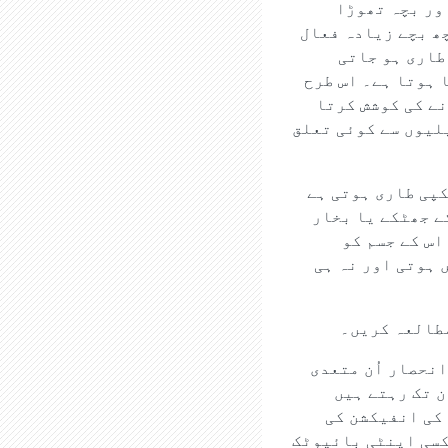
اور بچہ تھوڑا
ھ بچے زیادہ فعال
طاری ہو جاتی
 ہوتا ہے۔ اس طرح
نے کی کوشش کرتا
یلیوں سے کوئی تعلق
 بخار کے ساتھ کپکپی طاری ہوتی ہے
ے جھٹکے یا بخار
اس کے جسم کو
 ہوتی اور نہ ہی
طالعہ کریں۔
نحصار اُن متعدی
 ہے جو اس بخار کا باعث ہوتے ہیں۔ زیادہ تر بخار کے وائرس 2 سے3 دن تک رہتے ہیں
یکٹیریا کی انفیکشن کی
 کسی اینٹی بائیوٹک