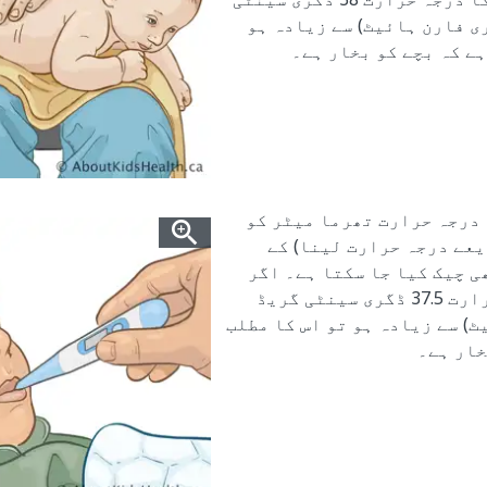
(100.4 ڈگری فارن ہائیٹ) سے زیادہ ہو
ہے کہ بچے کو بخار ہے۔
درجہ حرارت تھرما میٹر کو
یعے درجہ حرارت لینا) کے
ی چیک کیا جا سکتا ہے۔ اگر
بچے کا درجہ حرارت 37.5 ڈگری سینٹی گریڈ
ہائیٹ) سے زیادہ ہو تو اس کا مطلب
خار ہے۔