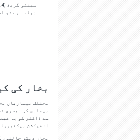
زیادہ ہے تو اس
بخار کی کی
مختلف بیماریاں بخا
بیماری کی دوسری نشا
سے ڈاکٹر کو یہ فیصل
انفیکشن بیکٹیریا ی
بخار دیگر حالتوں کے