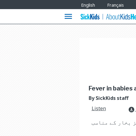
Site
English
Français
Languages
menu
Fever in babies 
By SickKids staff
Listen
download_for_offline
ز بخار کے مناسب