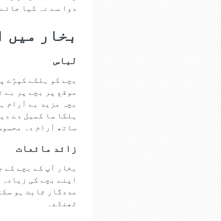
دوا سے نہ کیا جائے
بخار میں ا
لباس
بچے کو ہلکے کپڑے پ
موقع پر بچے پر بے ت
بچہ مزید بے آرام ہو
ہلکا سا کمبل دے دی
ساتھ آرام دہ محسوس
زائد مائعات
بخار آپ کے بچے کے ج
اپنے بچے کی زیادہ 
مددگار ثابت ہو سکت
ٹھنڈے۔