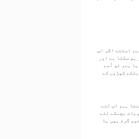
ے، اسلئے اگر اس
 ہو سکتا ہے اور
ا ہے، تو اُسے
ہلکے کپڑوں کے
نتا ہے، اس لئے
وبات بچےکے لئے
یم گرم ہیں یا