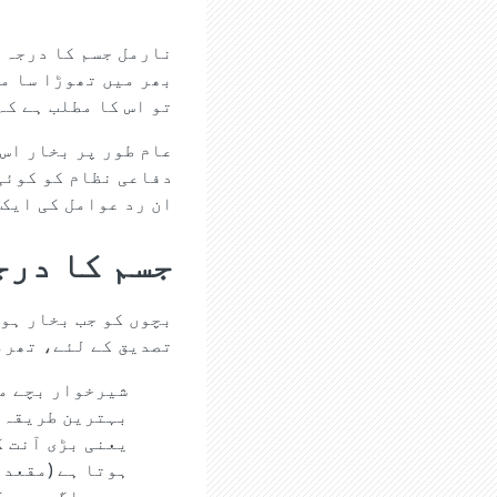
بھر میں تھوڑا سا م
تو اس کا مطلب ہے کہ
عام طور پر بخار اس 
دفاعی نظام کو کوئی
ان رد عوامل کی ایک 
جسم کا درج
بچوں کو جب بخار ہوت
تصدیق کے لئے، تھرما
شیرخوار بچے م
بہترین طریقہ ی
یعنی بڑی آنت ک
ہوتا ہے (مقعدا