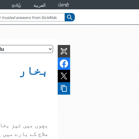
ਪੰਜਾਬੀ
العربية
தமிழ்
search
qr_code_scanner
بخار
content_copy
بچوں میں تیز بخار
علاج کے بارے میں 