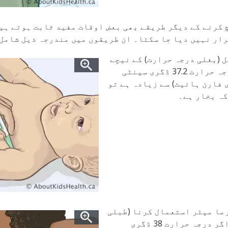
 کرنے کے دیگر طریقے بھی بعض اوقات مفید ثابت ہوتے ہی
رار نہیں دیا جا سکتا۔ ان طریقوں میں مندرجہ ذیل شامل 
 (بغلی درجہ حرارت) کے نیچے
رکھنا؛ اگر درجہ حرارت 37.2 ڈگری سینٹی
99.0 ڈگری فارن ہائیٹ) سے زیادہ ہے تو
کہ بخار ہے۔
ما میٹر استعمال کرنا (طبلی
درجہ حرارت)؛ اگر درجہ حرارت 38 ڈگری