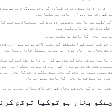
ارت ورزش یا بہت زیادہ کپڑوں کی وجہ سے،گرم پانی سے غ
م کی وجہ سے تھوڑا زیادہ ہو سکتا ہے۔
ُو لگنے سے یا بعض مخصوص ادویات کے استعمال سے جسم کا
خطرناک حد تک بڑھ سکتا ہے۔
 بھی بخار کا باعث بن سکتے ہیں۔
 جو کسی قسم کی انفیکشن کے بغیر لاحق ہوتے ہیں اور کچھ
عث بخار بار بار عود آتا ہے یا مستقل جاری رہتا ہے۔
 ماننا ہے کہ بچے کے قدرتی طور پر دانت نکالنے کے عمل
ستیاب شدہ شائع ہونے والی رپورٹس سے یہ معلوم ہوا ہے ک
 نہیں بنتا یا بچے کو محض بہت ہلکے درجے کا بخار ہو س
طور پر بہت شدید بخار کا باعث نہیں ہوتا۔
کٹر نے آپ کے بچے کے بخار کی وجوہات بتائی ہیں، تو وہ 
چےکو بخار ہو توکیا توقع کرن