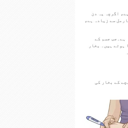
 فارن ہائیٹ) ہوتا ہے، اگرچہ یہ دن
ارمل سے زیادہ ہے،
 ہے۔جب جسم کے
 ہوتے ہیں۔ بخار
چے کے بخار کی