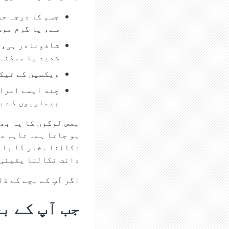
جسم کا درجہ حر
سے، یا گرم موس
شاذونادر ہی، ل
شدید یا ممکنہ 
ویکسین کے ٹیکے
چند ایسے امراض
بیماریوں کے با
بعض لوگوں کا یہ بھی
ہو جاتا ہے۔ تاہم د
نکالنا بخار کا باعث
دانت نکالنا یقینی 
اگر آپ کے بچے کے ڈا
جب آپ کے ب