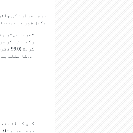
درجہ حرارت کی جانچ
مکمل طور پر درست ق
تھرما میٹر بغل
گریڈ (
اس کا مطلب ہے 
کان کے لئے تھر