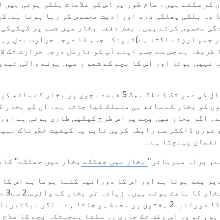
 کر سکتے ہیں۔ عام طور پر اس کی علامات ہلکی ہوتی ہیں 
ا وہ ہلکی پھلکی درد اور اذیت محسوس کر رہا ہوتا ہے۔کچ
گی محسوس کرتے ہیں۔ بعض دفعہ بخار میں جسم پر کپکپکی 
ر جسم لرزنے لگتا ہے)کیونکہ جسم کا درجہ حرارت بدل رہا
طریقہ ہے جس سے جسم اپنے آپ کو نارمل درجہ حرارت تک لا
 نہیں ہوتا اور اس کا بچے کے شعو ر میں ہونے والی تبد
تقریباً 6 ماہ سے 6 سال کی عمر تک کے لگ بھگ 5 فیصد بچوں پر
ں کو بخار کے ساتھ ہی منسلک کیا جاتا ہے۔ ان کو بخار ک
۔ اگر بخار میں بچے پر اس طرح کپکپی طاری ہوتی ہے اور 
 فوری ڈاکٹر سے رابطہ کریں تاہم یہ کیفیت خطرناک نہیں
 نقصان پہنچتا ہے۔
ے، براہ مہربانی"
بخار میں جھٹکے
بخار میں جھٹکے" کام
ر بعد ہوتا ہے اور اس کا دورانیہ کتنا ہوتا ہے اس کا ا
امراض پر
لیکن بعض اوقات ان کا دورانیہ2 ہفتوں پر محیط ہو جاتا ہے ۔ اگر ب
ہو، تو وہ اس وقت تک جاری رہ سکتا ہےجبتکہ بچے کا علاج