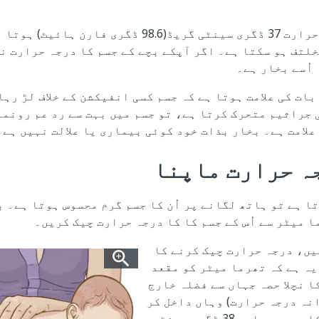
نارمل جسم کا درجہ حرارت 37 ڈگری سینٹی گریڈ(98.6 ڈگری
خلتف ہو سکتا ہے۔ اگر آپکے بچے کے جسم کا درجہ حرارت ن
 اُسے بخار ہے۔
بات کی علامت ہوتا ہے کہ جسم کسی انفیکشن کے خلاف لڑ رہا
 جراثیم متحرک کرتا ہے، تو جسم میں بہت سے رد عم رونما
علامت ہے۔ بخار بذات خود کوئی بیماری یا علالت نہیں ہے۔
ہ حرارت ماپنا
ا ہے تو ہاتھ لگانے پر اُن کا جسم گرم محسوس ہوتا ہے۔ ب
 میٹر سے اُس کے جسم کا کا درجہ حرارت چیک کریں۔
یں، درجہ حرارت چیک کرنے کا
ہ ہے کہ تھرما میٹر کو مقعد
ا نچلا حصہ جہاں سے فضلہ خارج
نہ درجہ حرارت) وہاں داخل کر
دیں ۔اگر بچے کا درجہ حرارت 38 ڈگری سینٹی