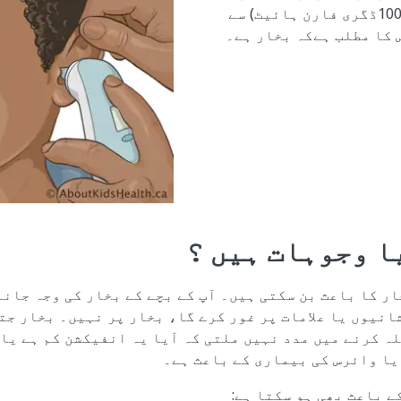
سینٹی گریڈ (100.4ڈگری فارن ہائیٹ) سے
 کا مطلب ہےکہ بخار ہے۔
ا وجوہات ہیں ؟
ر کا باعث بن سکتی ہیں۔ آپ کے بچے کے بخار کی وجہ جانن
نیوں یا علامات پر غور کرے گا، بخار پر نہیں۔ بخار جتن
ہ کرنے میں مدد نہیں ملتی کہ آیا یہ انفیکشن کم ہے یا 
ا وائرس کی بیماری کے باعث ہے۔
 باعث بھی ہو سکتا ہے: