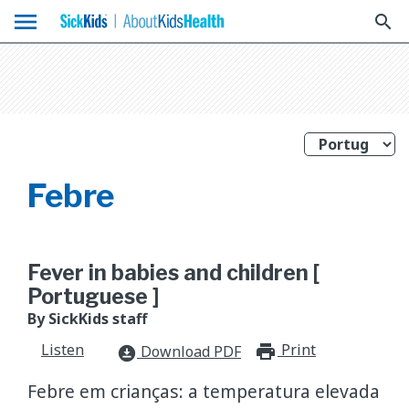
menu
search
Febre
Fever in babies and children [
Portuguese ]
By SickKids staff
Listen
Print
print_for
Download PDF
download_for_offline
Febre em crianças: a temperatura elevada