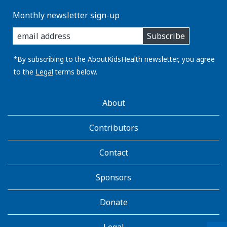
Monthly newsletter sign-up
enter
Subscribe
you
email
address:
*By subscribing to the AboutKidsHealth newsletter, you agree
to the
Legal
terms below.
AboutKidsHealth
About
Learn
More
Contributors
Contact
Sponsors
Donate