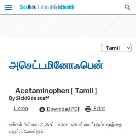
menu
search
அசெட்டமினோஃபென்
Acetaminophen [ Tamil ]
By SickKids staff
Listen
Print
print_for
Download PDF
download_for_offline
உங்கள் பிள்ளை அசெட்டமினோஃபென் எனப்படும் மருந்தை
எடுக்க வேண்டும்.