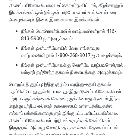
அசெட்டமினோஃபெனை உட்கொண்டுவிட்டால், கீழ்க்காணும்
இலக்கங்கள் ஒன்றில் ஒன்டாரியோ பொய்சன் சென்டரை
அழைக்கவும். இவை இலவசமான இலக்கங்கள்.
நீங்கள் டொரொன்டோவில் வாழ்பவரென்றால் 416-
813-5900 ஐ அழைக்கவும்.
நீங்கள் ஒன்டாரியோவில் வேறு எங்காவது
வாழ்பவரென்றால் 1-800-268-9017 ஐ அழைக்கவும்.
நீங்கள் ஒன்டாரியோவுக்கு வெளியே வாழ்பவரென்றால்,
உள்ளூர் நஞ்சேற்ற தகவல் நிலையத்தை அழைக்கவும்.
பொறுப்புத் துறப்பு: இந்த குடும்ப மருந்து-உதவி தகவல்
பதிப்பின்போது துல்லியமானது. இது அசெட்டமினோஃபென்
பற்றிய சுருக்கத்தைக் கொண்டிருக்கின்றது ஆனால் இந்த
மருந்து பற்றிய எல்லாத் தகவலையும் உள்ளடக்கியதல்ல.
எல்லாப் பக்கவிளைவுகளும் இங்கு பட்டியலிடப்படவில்லை.
அசெட்டமினோஃபென் பற்றி உங்களுக்குக் கேள்விகள்
இருந்தால் அல்லது மேலதிகத் தகவல்கள் தேவைப்பட்டால்,
உடல்நலப் பராமரிப்பு வழங்குபவர் ஒருவரிடம் பேசவும்.