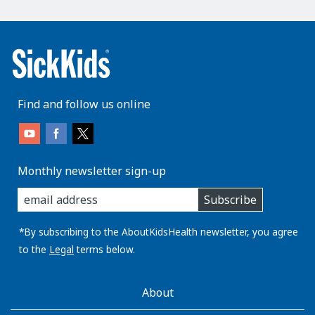
Find and follow us online
Monthly newsletter sign-up
enter
Subscribe
you
email
address:
*By subscribing to the AboutKidsHealth newsletter, you agree
to the
Legal
terms below.
AboutKidsHealth
About
Learn