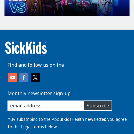
Find and follow us online
Monthly newsletter sign-up
enter
Subscribe
you
email
address:
*By subscribing to the AboutKidsHealth newsletter, you agree
to the
Legal
terms below.