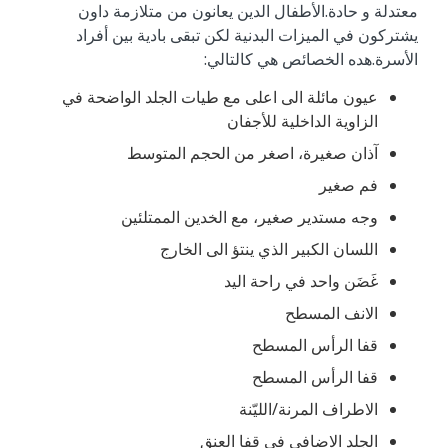
معتدلة و حادة.الأطفال الدين يعانون من متلازمة داون
يشتركون في الميزات البدنية لكن تبقى بادية بين أفراد
الأسرة.هده الخصائص هي كالتالي:
عيون مائلة الى اعلى مع طيات الجلد الواضحة في
الزاوية الداخلية للأجفان
آذان صغيرة، اصغر من الحجم المتوسط
فم صغير
وجه مستدير صغير، مع الخدين الممتلئين
اللسان الكبير الذي ينتؤ الى الخارج
غَضَن واحد في راحة اليد
الانف المسطح
قفا الرأس المسطح
قفا الرأس المسطح
الاطراف المرنة/الليّنة
الجلد الاضافي في قفا العنق