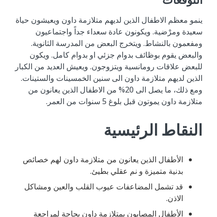
التوقعات
ينمو معظم الاطفال الذين لديهم متلازمة داون ويعيشون حياة
سعيدة ومرْضية. ويكونون عادة سعداء جداً واجتماعيون
ومفعمون بالنشاط. ويتخرج البعض من المدرسة الثانوية.
والبعض يقوم بوظائف بدوام جزئي او بدوام كامل. ويكون
للبعض علاقات رومانسية ويتزوجون. ويعيش العديد من الكبار
الذين لديهم متلازمة داون الى سنين الخمسينات والستينات.
ومع ذلك، ما يصل الى 20% من الاطفال الذين يعانون من
متلازمة داون يموتون قبل بلوغ 5 سنوات من العمر.
النقاط الرئيسية
الأطفال الذين يعانون من متلازمة داون لهم خصائص
بدنية متميزة و نم عقلي بطيئ.
قد تشمل المضاعفات عيوب القلب والعين ومشاكل
الاذن.
الأطفال المصابون بمتلازمة داون بحاجة لمراجعة