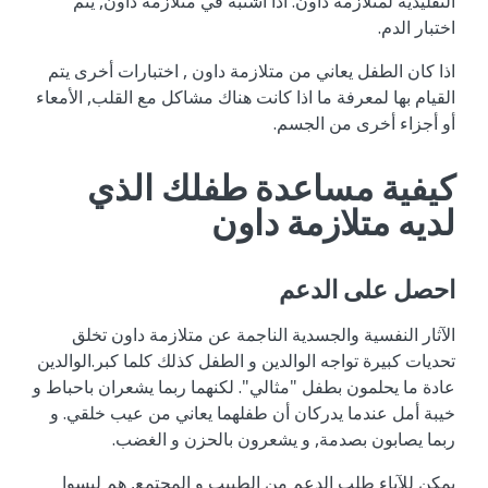
التقليدية لمتلازمة داون. اذا اشتبه في متلازمة داون, يتم
اختبار الدم.
اذا كان الطفل يعاني من متلازمة داون , اختبارات أخرى يتم
القيام بها لمعرفة ما اذا كانت هناك مشاكل مع القلب, الأمعاء
أو أجزاء أخرى من الجسم.
كيفية مساعدة طفلك الذي
لديه متلازمة داون
احصل على الدعم
الآثار النفسية والجسدية الناجمة عن متلازمة داون تخلق
تحديات كبيرة تواجه الوالدين و الطفل كذلك كلما كبر.الوالدين
عادة ما يحلمون بطفل "مثالي". لكنهما ربما يشعران باحباط و
خيبة أمل عندما يدركان أن طفلهما يعاني من عيب خلقي. و
ربما يصابون بصدمة, و يشعرون بالحزن و الغضب.
يمكن للآباء طلب الدعم من الطبيب و المجتمع, هم ليسوا