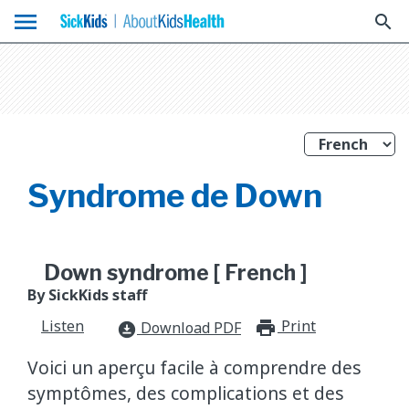
menu
search
Syndrome de Down
Down syndrome [ French ]
By SickKids staff
Listen
Print
print_for
Download PDF
download_for_offline
Voici un aperçu facile à comprendre des
symptômes, des complications et des