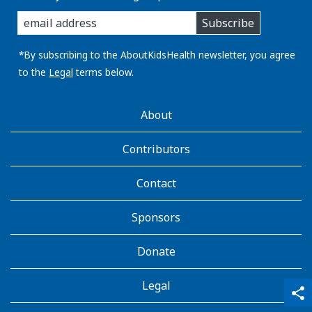
enter
Subscribe
you
email
address:
*By subscribing to the AboutKidsHealth newsletter, you agree
to the
Legal
terms below.
AboutKidsHealth
About
Learn
More
Contributors
Contact
Sponsors
Donate
Legal
qr_code_scanner
content_copy
share