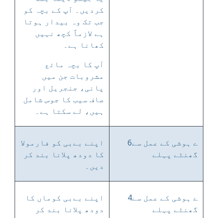
کردیں۔ آپ کے بچہ کو
جب تک وہ بیدار ہوتا
ہے لازماً کچھ نہیں
کھانا ہے۔
آپ کا بچہ مائع
مشروبات جن میں
پانی، جنجریل اور
صاف سیب کا جوس شامل
ہیں، لے سکتا ہے۔
ے ہوشی کے عمل سے6
اپنے بےبی کو فارمولا
گھنٹے پہلے
کا دودھ پلانا بند کر
دیں۔
ے ہوشی کے عمل سے4
اپنے بےبی کوماں کا
گھنٹے پہلے
دودھ پلانا بند کر