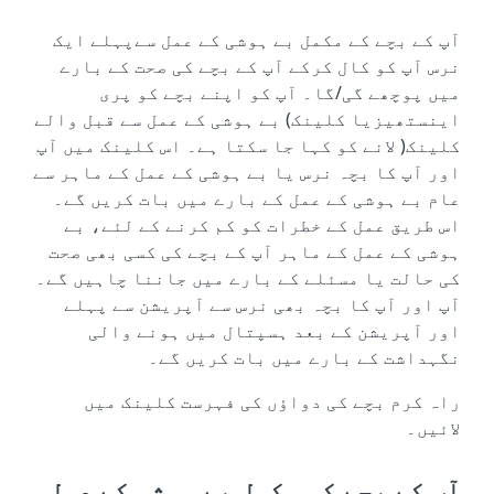
آپ کے بچے کے مکمل بے ہوشی کے عمل سےپہلے ایک
نرس آپ کو کال کرکے آپ کے بچے کی صحت کے بارے
میں پوچھے گی/گا۔ آپ کو اپنے بچے کو پری
اینستھیزیا کلینک) بے ہوشی کے عمل سے قبل والے
کلینک( لانے کو کہا جا سکتا ہے۔ اس کلینک میں آپ
اور آپ کا بچہ نرس یا بے ہوشی کے عمل کے ماہر سے
عام بے ہوشی کے عمل کے بارے میں بات کریں گے۔
اس طریق عمل کے خطرات کو کم کرنے کے لئے، بے
ہوشی کے عمل کے ماہر آپ کے بچے کی کسی بھی صحت
کی حالت یا مسئلے کے بارے میں جاننا چاہیں گے۔
آپ اور آپ کا بچہ بھی نرس سے آپریشن سے پہلے
اور آپریشن کے بعد ہسپتال میں ہونے والی
نگہداشت کے بارے میں بات کریں گے۔
راہ کرم بچے کی دواؤں کی فہرست کلینک میں
لائیں۔
آپ کے بچے کو مکمل بے ہوشی کے عمل