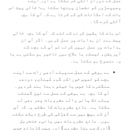
عمل کے دوران اُلٹی کر سکتا ہے اور اپنے
پھیپھڑوں کو نقصان پہنچا سکتا ہے- خالی پیٹ اس
بات کے امکانات کو کم کرتا ہے کہ آپ کا بچہ
اُلٹی کرے گا۔
اس بات کا یقین کرنے کے لئے کہ آپ کا بچہ خالی
پیٹ ہے، ان ہدایات پر عمل کریں۔ اگر آپ ان
ہدایات پر عمل نہیں کرتے تو آپ کے بچے کے
آپریشن، ٹیسٹ، یا علاج میں تاخیر ہو سکتی ہے یا
وہ منسوخ ہو سکتا ہے۔
بے ہوشی کے عمل سےپہلے آدھی رات سے اپنے
بچے کو ٹھوس خوراک، گم، کینڈی، دودھ،
سنگترے کا جوس یا جیلو دینا بند کردیں۔
آپ کا بچہ بے ہوشی کے عمل سے تین گھنٹے
پہلے تک پانی والے مشروبات پھر بھی لے
سکتا ہے۔ مائع مشروبات کا مطلب یہ کہ آپ
اُن کے بیچ میں سے کھڑکی کی طرح دیکھ سکتے
ہوں۔ مائع مشروبات میں پانی، جنجریل
(ادرک سے بنا مشروب ) اور سیب کامائع جوس