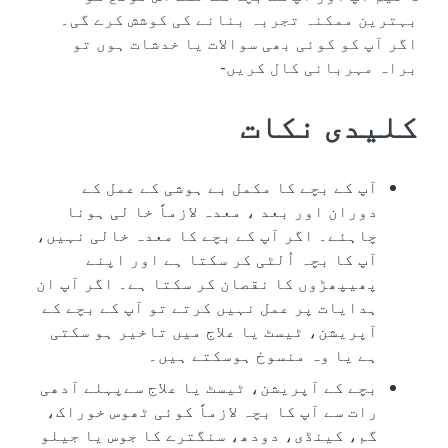
بہترین ممکنہ تجربہ بنانے کی کوشش کرے گی۔
اگر آپ کو کوئی بھی سوالات یا خدشات ہوں تو
براہ مہربانی کال کریں-
کلیدی نکات
آپ کے بچے کا مکمل بے ہوشی کے عمل کے
دوران اور بعد ، معدہ لازماً خا لی ہونا
چاہئے۔ اگر آپ کے بچے کا معدہ خالی نہیں،
آپ کا بچہ اُلٹی کر سکتا ہے اور اپنے
پھیپھڑوں کا نقصان کر سکتا ہے۔ اگر آپ ان
ہدایات پر عمل نہیں کرتے تو آپ کے بچے کے
آپریشن، ٹیسٹ یا علاج میں تاخیر ہو سکتی
ہے یا وہ منسوخ ہوسکتے ہیں۔
بچے کے آپریشن، ٹیسٹ یا علاج سےپہلے آدھی
رات سے آپ کا بچہ لازماً کوئی ٹھوس خوراک،
گم، کینڈی، دودھ، سنگترے کا جوس یا جیلو