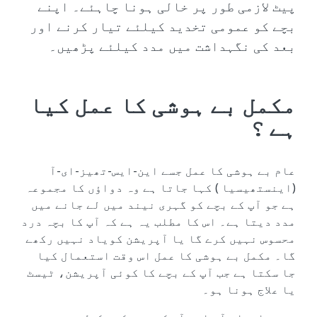
پیٹ لازمی طور پر خالی ہونا چاہئے۔ اپنے
بچے کو عمومی تخدید کیلئے تیار کرنے اور
بعد کی نگہداشت میں مدد کیلئے پڑھیں۔
مکمل بے ہوشی کا عمل کیا
ہے ؟
عام بے ہوشی کا عمل جسے این-ایس-تھیز-ای-آ
(اینستھیسیا ) کہا جاتا ہے وہ دواؤں کا مجموعہ
ہے جو آپ کے بچے کو گہری نیند میں لے جانے میں
مدد دیتا ہے۔ اس کا مطلب یہ ہے کہ آپ کا بچہ درد
محسوس نہیں کرے گا یا آپریشن کویاد نہیں رکھے
گا۔ مکمل بے ہوشی کا عمل اس وقت استعمال کیا
جا سکتا ہے جب آپ کے بچے کا کوئی آپریشن، ٹیسٹ
یا علاج ہونا ہو۔