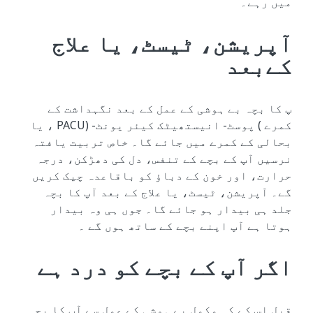
میں رہے۔
آپریشن، ٹیسٹ، یا علاج
کےبعد
پ کا بچہ بے ہوشی کے عمل کے بعد نگہداشت کے
کمرے ) پوسٹ- انیستھیٹک کیئر یونٹ- (PACU ، یا
بحالی کے کمرے میں جائے گا۔ خاص تربیت یافتہ
نرسیں آپ کے بچے کے تنفس، دل کی دھڑکن، درجہ
حرارت، اور خون کے دباؤ کو باقاعدہ چیک کریں
گے۔ آپریشن، ٹیسٹ، یا علاج کے بعد آپ کا بچہ
جلد ہی بیدار ہو جائے گا۔ جوں ہی وہ بیدار
ہوتا ہے آپ اپنے بچے کے ساتھ ہوں گے ۔
اگر آپ کے بچے کو درد ہے
قبل اس کے کہ مکمل بے ہوشی کے عمل سے آپ کا بچہ