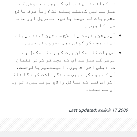
نہ کھائے نہ پئے۔ آپ کا بچہ بے ہوشی کے
عمل سے تین گھنٹے پہلے تک لازماً صرف مائع
مشروبات لے جیسے پانی، جنجریل اور صاف
سیب کا جوس ۔
آپریشن، ٹیسٹ یا علاج سے تین گھنٹے پہلے
اپنے بچے کو کوئی بھی مشروب نہ دیں۔
اس بات کا امکان بہت کم ہے کہ مکمل بے
ہوشی کے عمل سے آپ کے بچے کو کوئی نقصان
دہ ذیلی اثرات ہوں۔ انیستھیزیالوجسٹ،
آپ کے بچے کی قریب سے نگہداشت کرے گا تاکہ
اگراس قسم کے مسائل واقع ہوتے ہیں، تو وہ
ان سے نمٹے۔
Last updated: நவம்பர் 17 2009