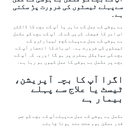
سےپہلے ٹیسٹوں کی ضرورت پڑ سکتی
ہے۔
بے ہوشی کے عمل کے ماہر یا آپ کے بچے کا ڈاکٹر
اس امر کا فیصلہ کریں گے کہ آپ کے بچے کو مکمل
بے ہوشی کے عمل سےپہلے کچھ ليبارٹری کے
ٹیسٹوں کی ضرورت ہے۔ اس بات کا انحصار آپ کے
بچے کی میڈیکل ہسٹری پر ہو گا اوریہ کہ آپ کے
بچے پر مکمل بے ہوشی کا عمل کیوں ہو رہا ہے۔
اگرا آپ کا بچہ آپریشن،
ٹیسٹ یا علاج سے پہلے
بیمار ہے
مکمل بے ہوشی کے عمل سےپہلےآپ کے بچے کو جس
قدر ممکن ہو، صحت مند ہونا چاہئے