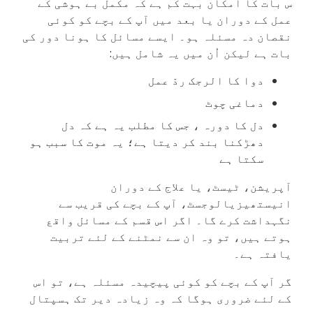
س بات کا امکان بہت کم ہے کہ مکمل بے ہوشی کے
عمل کے دوران یا بعد میں آپ کے بچے کو کوئی
نقصان دہ مسئلہ ہو۔ ایسے مسائل کا ہونا دور کی
بات ہے لیکن اُن میں یہ شامل ہیں:
دوا کا الرجک ردّ عمل
دماغی چوٹ
دل کا دورہ ، جس کا مطلب یہ ہے کہ دل
دھڑکنا بند کر دیتا ہے؛ یہ موت کا سبب ہو
سکتا ہے
آپریشن، ٹیسٹ، یا علاج کے دوران
انیستھیزیالوجسٹ، آپ کے بچے کی قریب سے
نگہداشت کرے گا۔ اگر اس قسم کے مسائل واقع
ہوتے ہیں، تو وہ ان سے نمٹنے کے لئے تربیت
یافتہ ہے۔
گر آپ کے بچے کو کوئی پیچیدہ مسئلہ ہے، تو اس
کے لئے ضروری ہوگا کہ وہ زیادہ دیر تک ہسپتال