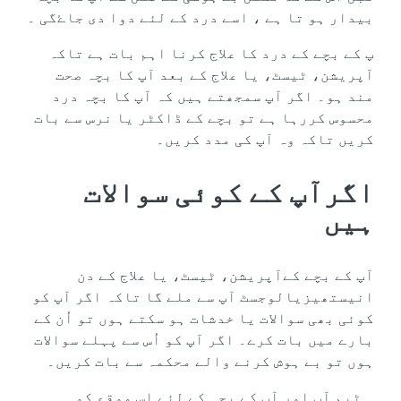
بیدار ہو تا ہے ، اسے درد کے لئے دوا دی جاۓگی ۔
پ کے بچے کے درد کا علاج کرنا اہم بات ہے تاکہ
آپریشن، ٹیسٹ، یا علاج کے بعد آپ کا بچہ صحت
مند ہو۔ اگر آپ سمجھتے ہیں کہ آپ کا بچہ درد
محسوس کررہا ہے تو بچے کے ڈاکٹر یا نرس سے بات
کریں تاکہ وہ آپ کی مدد کریں۔
اگرآپ کے کوئی سوالات
ہیں
آپ کے بچے کےآپریشن، ٹیسٹ، یا علاج کے دن
انیستھیزیالوجسٹ آپ سے ملے گا تاکہ اگر آپ کو
کوئی بھی سوالات یا خدشات ہو سکتے ہوں تو اُن کے
بارے میں بات کرے۔ اگر آپ کو اُس سے پہلے سوالات
ہوں تو بے ہوش کرنے والے محکمہ سے بات کریں۔
ہ ٹیم آپ اور آپ کے بچہ کے لئے اس موقع کو