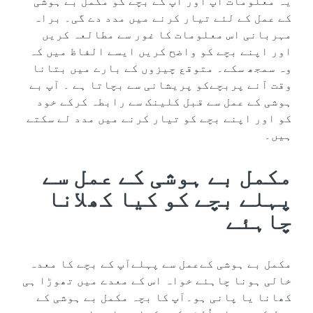
یہ معلومات آپ اور آپ کے بچے کو مکمل بے ہوشی
کے عمل کے لئے تیار کرنے میں مدد دے گی۔ براہ
مہربانی اس معلومات کا غور سے مطالعہ کریں
اور اپنے بچے کو واضح کریں ایسے الفاظ میں کہ
وہ سمجھ سکے۔ متوقع چیزوں کے بارے میں بتانا
وقت آنے پربچےکو پریشانی سے بچاتا ہے ۔ آپ بے
ہوشی کے عمل سے قبل کلینک سے رابطہ کرکے خود
کو اور اپنے بچے کو تیار کرنے میں مدد لے سکتے
ہیں۔
مکمل بے ہوشی کے عمل سے
پہلے بچے کو کیا کھلانا
چاہئے
مکمل بے ہوشی کےعمل سے پہلےآپ کے بچے کا معدہ
خالی ہونا چاہئے خواہ اس کے معدے میں تھوڑا ہی
کھانا یا پانی ہو۔آپ کا بچہ مکمل بے ہوشی کے