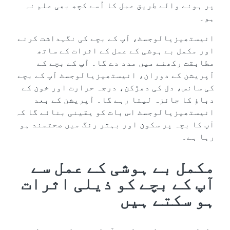
پر ہونے والے طریق عمل کا اُسے کچھ بھی علم نہ
ہو۔
انیستھیزیالوجسٹ، آپ کے بچے کی نگہداشت کرنے
اور مکمل بے ہوشی کے عمل کے اثرات کے ساتھ
مطابقت رکھنے میں مدد دے گا۔ آپ کے بچے کے
آپریشن کے دوران، انیستھیزیالوجسٹ آپ کے بچے
کی سانس، دل کی دھڑکن، درجہ حرارت اور خون کے
دباؤ کا جائزہ لیتا رہے گا۔ آپریشن کے بعد
انیستھیزیالوجسٹ اس بات کو یقینی بنائے گا کہ
آپ کا بچہ پر سکون اور بہتر رنگ میں صحتمند ہو
رہا ہے۔
مکمل بے ہوشی کے عمل سے
آپ کے بچے کو ذیلی اثرات
ہو سکتے ہیں