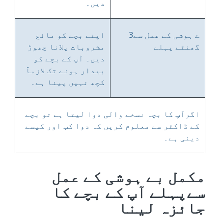
دیں۔
ے ہوشی کے عمل سے3
اپنے بچے کو مائع
گھنٹے پہلے
مشروبات پلانا چھوڑ
دیں۔ آپ کے بچے کو
بیدار ہونے تک لازماً
کچھ نہیں پینا ہے۔
اگرآپ کا بچہ نسخے والی دوا لیتا ہے تو بچے
کے ڈاکٹر سے معلوم کریں کہ دوا کب اور کیسے
دینی ہے۔
مکمل بے ہوشی کے عمل
سےپہلے آپ کے بچے کا
جائزہ لینا