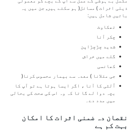
مکمل بے ہوشی کے عمل سے آپ کے بچے کو معمولی
ذیلی اثرات ) مسائل( ہو سکتے ہیں, جن میں یہ
باتیں شامل ہیں:
تھکاوٹ
چکر آنا
شدید چڑچڑاپن
گلے میں خراش
کھانسی
جی متلانا ) معدہ سے بیمار محسوس کرنا(
اُلٹی کا آنا ، اگر ایسا ہوتا ہے تو آپ کا
بچہ دوا لے گا تا کہ وہ اس کی صحت کی بحالی
میں مدد دے۔
نقصان دہ ضمنی اثرات کا امکان
بہت کم ہے