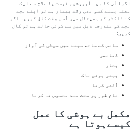
اگرا آپ کا بچہ آپریشن، ٹیسٹ یا علاج سے ایک
ہفتہ پہلے کسی بھی وقت بیمار ہے تو اپنے بچے
کے ڈاکٹر کو ہسپتال میں اُسی وقت کال کریں۔ اگر
بچے کی مندرجہ ذیل میں سے کوئی حالت ہے تو کال
کریں:
سانس کے ساتھ سینے میں سیٹی کی آواز
کھانسی
بخار
بہتی ہوئی ناک
اُلٹی کرنا
عام طور پر صحت مند محسوس نہ کرنا
مکمل بے ہوشی کا عمل
کیسےہوتا ہے