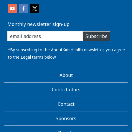
Monthly newsletter sign-up
enter
Subscribe
you
email
address:
*By subscribing to the AboutKidsHealth newsletter, you agree
to the
Legal
terms below.
AboutKidsHealth
About
Learn
More
Contributors
Contact
Sponsors