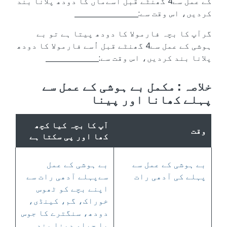
کے عمل سے4 گھنٹے قبل اُسےماں کا دودھ پلانا بند
کردیں، اس وقت سے:__________________
گرآپ کا بچہ فارمولا کا دودھ پیتا ہے تو بے
ہوشی کے عمل سے4 گھنٹے قبل اُسے فارمولا کا دودھ
پلانا بند کردیں، اس وقت سے:_______________
خلاصہ : مکمل بے ہوشی کے عمل سے
پہلے کھانا اور پینا
آپ کا بچہ کیا کچھ
وقت
کھا اور پی سکتا ہے
بے ہوشی کے عمل سے
بے ہوشی کے عمل
پہلے کی آدھی رات
سےپہلے آدھی رات سے
اپنے بچے کو ٹھوس
خوراک، گم، کینڈی،
دودھ، سنگترے کا جوس
یا جیلو دینا بند