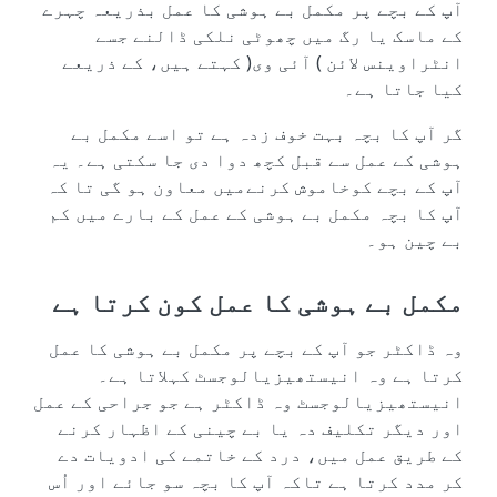
آپ کے بچے پر مکمل بے ہوشی کا عمل بذریعہ چہرے
کے ماسک یا رگ میں چھوٹی نلکی ڈالنے جسے
انٹراوینس لائن ) آئی وی( کہتے ہیں، کے ذریعے
کیا جاتا ہے۔
گر آپ کا بچہ بہت خوف زدہ ہے تو اسے مکمل بے
ہوشی کے عمل سے قبل کچھ دوا دی جا سکتی ہے۔ یہ
آپ کے بچے کوخاموش کرنےمیں معاون ہو گی تا کہ
آپ کا بچہ مکمل بے ہوشی کے عمل کے بارے میں کم
بے چین ہو۔
مکمل بے ہوشی کا عمل کون کرتا ہے
وہ ڈاکٹر جو آپ کے بچے پر مکمل بے ہوشی کا عمل
کرتا ہے وہ انیستھیزیالوجسٹ کہلاتا ہے۔
انیستھیزیالوجسٹ وہ ڈاکٹر ہے جو جراحی کے عمل
اور دیگر تکلیف دہ یا بے چینی کے اظہار کرنے
کے طریق عمل میں، درد کے خاتمے کی ادویات دے
کر مدد کرتا ہے تاکہ آپ کا بچہ سو جائے اور اُس