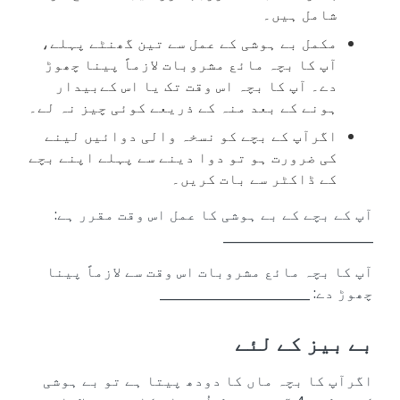
شامل ہیں۔
مکمل بے ہوشی کے عمل سے تین گھنٹے پہلے،
آپ کا بچہ مائع مشروبات لازماً پینا چھوڑ
دے۔ آپ کا بچہ اس وقت تک یا اس کےبیدار
ہونے کے بعد منہ کے ذریعے کوئی چیز نہ لے۔
اگرآپ کے بچے کو نسخہ والی دوائیں لینے
کی ضرورت ہو تو دوا دینے سے پہلے اپنے بچے
کے ڈاکٹر سے بات کریں۔
آپ کے بچے کے بے ہوشی کا عمل اس وقت مقرر ہے:
________________________
آپ کا بچہ مائع مشروبات اس وقت سے لازماً پینا
چھوڑ دے: ________________________
بے بیز کے لئے
اگرآپ کا بچہ ماں کا دودھ پیتا ہے تو بے ہوشی