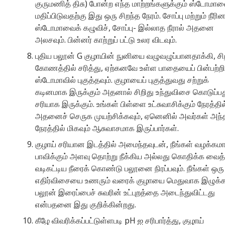
குருமணித் திசு) போன்ற எந்த மாற்றங்களுக்கும் ஸ்டோமா
மதிப்பிடுவதற்கு இது ஒரு சிறந்த நேரம். சோப்பு மற்றும் நீரின
ஸ்டோமாவைக் கழுவிச், சோப்பு- இல்லாத நீரால் அதனை
அலசவும். பின்னர் காற்றுப் பட்டு உலர விடவும்.
புதிய பலூன் G குழாயின் நுனியை வழுவழுப்பானதாக்கி, சி
கோணத்தில் சரித்து, ஏற்கனவே உள்ள பாதையைப் பின்பற்றி
ஸ்டோமாவில் புகுத்தவும். குழாயைப் புகுத்துவது சற்றுக்
கடினமாக இருக்கும் அதனால் சிறிது உந்துவிசை கொடுப்ப
சரியாக இருக்கும். உங்கள் பிள்ளை உட்சுவாசிக்கும் நேரத்தில
அதனைச் செருக முயற்சிக்கவும், ஏனெனில் அவர்கள் அந்
நேரத்தில் மிகவும் ஆசுவாசமாக இருப்பார்கள்.
குழாய் சரியான இடத்தில் அமைந்தவுடன், நீங்கள் வழக்கம
பாவிக்கும் அளவு தொற்று நீக்கிய அல்லது கொதிக்க வைத்
வடிகட்டிய நீரைக் கொண்டு பலூனை நிரப்பவும். நீங்கள் ஒரு
எதிர்விசையை உணரும் வரைக் குழாயை மெதுவாக இழுக்கவ
பலூன் இரைப்பைச் சுவரின் உட்புறத்தை அடைந்துவிட்டது
என்பதனை இது குறிக்கின்றது.
கீழே விவரிக்கப்பட்டுள்ளபடி pH ஐ சரிபார்த்து, குழாய்