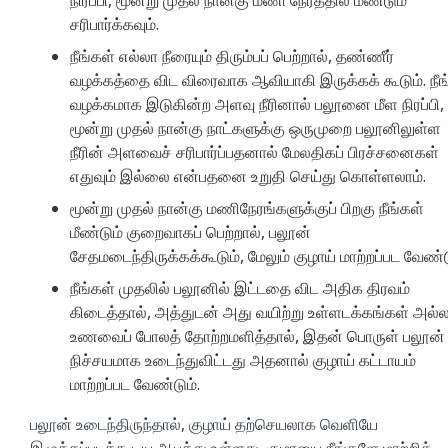
சரிபார்க்கவும்.
நீங்கள் எல்லா நீரையும் திரும்பப் பெற்றால், தண்ணீர்
வழக்கத்தை விட விரைவாக ஆவியாகி இருக்கக் கூடும். நீங
வழக்கமாக இடுகின்ற அளவு நீரினால் பலூனை மீள நிரப்பி,
மூன்று முதல் நான்கு நாட்களுக்கு ஒருமுறை பலூனிலுள்ள
நீரின் அளவைச் சரிபார்ப்பதனால் மேலதிகப் பிரச்சனைகள்
எதுவும் இல்லை என்பதனை உறுதி செய்து கொள்ளலாம்.
மூன்று முதல் நான்கு மணிநேரங்களுக்குப் பிறகு நீங்கள்
மீண்டும் குறைவாகப் பெற்றால், பலூன்
சேதமடைந்திருக்கக்கூடும், மேலும் குழாய் மாற்றப்பட வேண்ட
நீங்கள் முதலில் பலூனில் இட்டதை விட அதிக திரவம்
கிடைத்தால், அத்துடன் அது வயிற்று உள்ளடக்கங்கள் அல்
உணவைப் போலத் தோற்றமளித்தால், இதன் பொருள் பலூன்
நிச்சயமாக உடைந்துவிட்டது அதனால் குழாய் கட்டாயம்
மாற்றப்பட வேண்டும்.
பலூன் உடைந்திருந்தால், குழாய் தற்செயலாக வெளியே
இழுக்கப்படக்கூடிய ஆபத்து உள்ளது. குழாயை நீங்களே மாற்றிக்