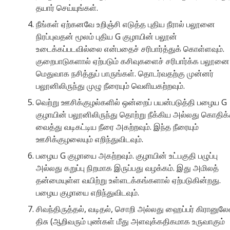
தயார் செய்யுங்கள்.
நீங்கள் ஏற்கனவே உறிஞ்சி எடுத்த புதிய நீரால் பலூனை
நிரப்புவதன் மூலம் புதிய G குழாயின் பலூன்
உடைக்கப்படவில்லை என்பதைச் சரிபார்த்துக் கொள்ளவும்.
குறைபாடுகளால் ஏற்படும் கசிவுகளைச் சரிபார்க்க பலூனை
மெதுவாக நசித்துப் பாருங்கள். தொடர்வதற்கு முன்னர்
பலூனிலிருந்து முழு நீரையும் வெளியகற்றவும்.
வெற்று ஊசிக்குழல்களில் ஒன்றைப் பயன்படுத்தி பழைய G
குழாயின் பலூனிலிருந்து தொற்று நீக்கிய அல்லது கொதிக
வைத்து வடிகட்டிய நீரை அகற்றவும். இந்த நீரையும்
ஊசிக்குழலையும் எறிந்துவிடவும்.
பழைய G குழாயை அகற்றவும். குழாயின் உட்பகுதி பழுப்பு
அல்லது கறுப்பு நிறமாக இருப்பது வழக்கம். இது அமிலத்
தன்மையுள்ள வயிற்று உள்ளடக்கங்களால் ஏற்படுகின்றது.
பழைய குழாயை எறிந்துவிடவும்.
சிவந்திருத்தல், வடிதல், சொறி அல்லது ஹைப்பர் கிரானுல
திசு (ஆறிவரும் புண்கள் மீது அளவுக்கதிகமாக உருவாகும்