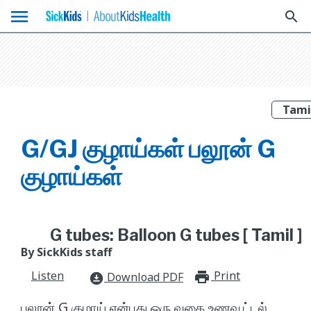
menu
search
G/GJ குழாய்கள் பலூன் G
குழாய்கள்
G tubes: Balloon G tubes [ Tamil ]
By SickKids staff
Listen
Print
print_for
Download PDF
download_for_offline
பலூன் G குழாய் என்பது ஒரு வகை உணவூட்டல்