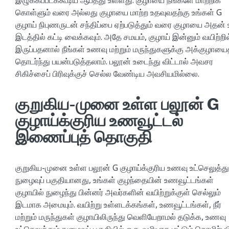
கொள்ளும் வரை அல்லது குழாயை மாற்ற உதவுவதற்கு உங்கள் G
குழாய் நிபுணருடன் சந்திப்பை ஏற்படுத்தும் வரை குழாயை அதன் 
இடத்தில் கட்டி வைக்கவும். அதே சமயம், குழாய் இன்னும் வயிற்றில
இருப்பதனால் நீங்கள் உணவு மற்றும் மருந்துகளுக்கு அக்குழாயை
தொடர்ந்து பயன்படுத்தலாம். பலூன் உடைந்து விட்டால் அவசர
சிகிச்சைப் பிரிவுக்குச் செல்ல வேண்டிய அவசியமில்லை.
குறுகிய-முனை உள்ள பலூன் G
குழாய்க்குரிய உணவூட்டல்
இணைப்புத் தொகுதி
குறுகிய-முனை உள்ள பலூன் G குழாய்க்குரிய உணவு உட்செலுத்து
நுழைவுப் பகுதியானது, உங்கள் குழந்தையின் உணவூட்டங்கள்
குழாயில் நுழைந்து பின்னர் அவர்களின் வயிற்றுக்குள் செல்லும்
இடமாக அமையும். வயிற்று உள்ளடக்கங்கள், உணவூட்டங்கள், நீர்
மற்றும் மருந்துகள் குழாயிலிருந்து வெளியேறாமல் தடுக்க, உணவு
உட்செலுத்தும் நுழைவுப் பகுதியில் ஒரு-வழியாக மட்டும் தொழிற்பட