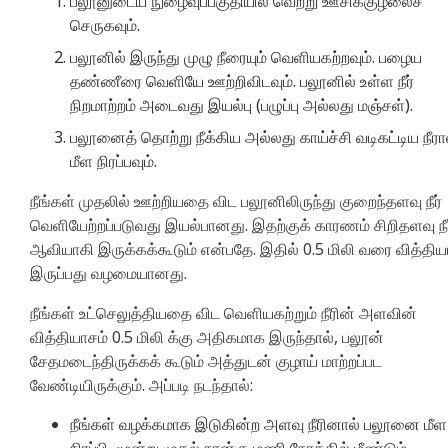
பலூனுடைய நுழைவுப்பகுதியில் வெற்று ஊசிக்குழலைச்
செருகவும்.
பலூனில் இருந்து முழு நீரையும் வெளியகற்றவும். பழைய
தண்ணீரை வெளியே ஊற்றிவிடவும். பலூனில் உள்ள நீர்
நிறமாற்றம் அடைவது இயல்பு (பழுப்பு அல்லது மஞ்சள்).
பலூனைத் தொற்று நீக்கிய அல்லது காய்ச்சி வடிகட்டிய நீரா
மீள நிரப்பவும்.
நீங்கள் முதலில் ஊற்றியதை விட பலூனிலிருந்து குறைந்தளவு நீர்
வெளியேற்றப்படுவது இயல்பானது. இதற்குக் காரணம் சிறிதளவு நீர
ஆவியாகி இருக்கக்கூடும் என்பதே. இதில் 0.5 மிலி வரை வித்திய
இருப்பது வழமையானது.
நீங்கள் உட்செலுத்தியதை விட வெளியகற்றும் நீரின் அளவின்
வித்தியாசம் 0.5 மிலி க்கு அதிகமாக இருந்தால், பலூன்
சேதமடைந்திருக்கக் கூடும் அத்துடன் குழாய் மாற்றப்பட
வேண்டியிருக்கும். அப்படி நடந்தால்:
நீங்கள் வழக்கமாக இடுகின்ற அளவு நீரினால் பலூனை மீள
நிரப்பி, மூன்று முதல் நான்கு மணி நேரத்தில் மீண்டும்