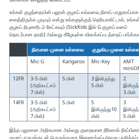
உங்கள் குழந்தையின் பலூன் குழாய் எவ்வளவு நீரைப் பாதுகாப்பாக
வைத்திருக்க முடியும் என்று உங்களுக்குத் தெரியாவிட்டால், உங்கள
குழாய் நிபுணரிடம் கேட்கவும் (SickKids இல் G குழாய் வளம்
தொடர்பான தாதி) அல்லது கீழேயுள்ள விளக்கப்படத்தைப் பார்க்கவு
நீளமான-முனை உள்ளவை
குறுகிய-முனை உள்ள
Mic-G
Kangaroo
Mic-Key
AMT
miniO
12FR
3-5 மிலி
5 மிலி
3 இலிருந்து
2
(அதிகபட்சம்
5 மிலி
இலிருந்
7 மிலி)
3 மிலி
14FR
3-5 மிலி
5 மிலி
5
3
(அதிகபட்சம்
இலிருந்து10
இலிருந்
7 மிலி)
மிலி
5 மிலி
இந்த பலூனை அதிகமான அல்லது குறைவான நீரினால் நிரப்பினா
குழாய் சருமத்துடன் பொருத்தமாக இணைக்கப்படுவது பாதிக்கப்