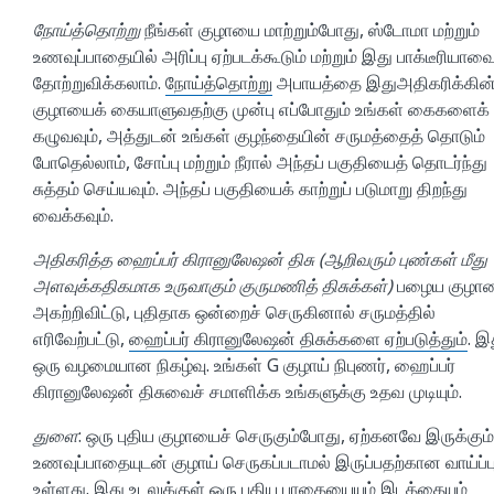
நோய்த்தொற்று
நீங்கள் குழாயை மாற்றும்போது, ஸ்டோமா மற்றும்
உணவுப்பாதையில் அரிப்பு ஏற்படக்கூடும் மற்றும் இது பாக்டீரியாவை
தோற்றுவிக்கலாம்.
நோய்த்தொற்று
அபாயத்தை இதுஅதிகரிக்கின்
குழாயைக் கையாளுவதற்கு முன்பு எப்போதும் உங்கள் கைகளைக்
கழுவவும், அத்துடன் உங்கள் குழந்தையின் சருமத்தைத் தொடும்
போதெல்லாம், சோப்பு மற்றும் நீரால் அந்தப் பகுதியைத் தொடர்ந்து
சுத்தம் செய்யவும். அந்தப் பகுதியைக் காற்றுப் படுமாறு திறந்து
வைக்கவும்.
அதிகரித்த ஹைப்பர் கிரானுலேஷன் திசு (ஆறிவரும் புண்கள் மீது
அளவுக்கதிகமாக உருவாகும் குருமணித் திசுக்கள்)
பழைய குழா
அகற்றிவிட்டு, புதிதாக ஒன்றைச் செருகினால் சருமத்தில்
எரிவேற்பட்டு,
ஹைப்பர் கிரானுலேஷன் திசுக்களை ஏற்படுத்தும்
. இ
ஒரு வழமையான நிகழ்வு. உங்கள் G குழாய் நிபுணர், ஹைப்பர்
கிரானுலேஷன் திசுவைச் சமாளிக்க உங்களுக்கு உதவ முடியும்.
துளை
: ஒரு புதிய குழாயைச் செருகும்போது, ஏற்கனவே இருக்கும்
உணவுப்பாதையுடன் குழாய் செருகப்படாமல் இருப்பதற்கான வாய்ப்ப
உள்ளது. இது உடலுக்குள் ஒரு புதிய பாதையையும் இடத்தையும்