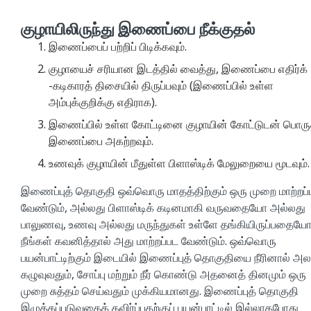
குழாயிலிருந்து இணைப்பை நீக்குதல்
இணைப்பைப் பற்றிப் பிடிக்கவும்.
குழாயைச் சரியான இடத்தில் வைத்து, இணைப்பை எதிர்க்
-கடிகாரத் திசையில் திருப்பவும் (இணைப்பில் உள்ள
அம்புக்குறிக்கு எதிராக).
இணைப்பில் உள்ள கோட்டினை குழாயின் கோட்டுடன் பொரு
இணைப்பை அகற்றவும்.
உணவுக் குழாயின் மீதுள்ள பிளாஸ்டிக் மேலுறையை மூடவும்.
இணைப்புத் தொகுதி ஒவ்வொரு மாதத்திற்கும் ஒரு முறை மாற்றப்
வேண்டும், அல்லது பிளாஸ்டிக் கடினமாகி வருவதையோ அல்லது
பாலுணவு, உணவு அல்லது மருந்துகள் உள்ளே தங்கியிருப்பதைய
நீங்கள் கவனித்தால் அது மாற்றப்பட வேண்டும். ஒவ்வொரு
பயன்பாட்டிற்கும் இடையில் இணைப்புத் தொகுதியை நீரினால் அல
கழுவுவதும், சோப்பு மற்றும் நீர் கொண்டு அதனைத் தினமும் ஒரு
முறை சுத்தம் செய்வதும் முக்கியமானது. இணைப்புத் தொகுதி
இழுக்கப்படுவதைத் தவிர்ப்பதற்குப் பயன்பாட்டில் இல்லாதபோது