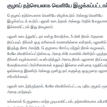
குழாய் தற்செயலாக வெளியே இழுக்கப்பட்டால
G குழாய் தற்செயலாக வெளியே விழக்கூடும் அல்லது வெளியே
இழுக்கப்படக் கூடும். பலூன் உடைந்தால் அல்லது அதில் போதுமான 
இல்லாவிட்டால் இது நிகழலாம்.
பலூன் உடைந்துவிட்டதா என்று சோதிக்க, 5 மிலி நீரால் அதனை
நிரப்பவும். நீங்கள் ஒரு கசிவைக் காணவில்லை என்றால், பலூனில்
இருந்து நீரை அகற்றி, G குழாயை சோப்பு மற்றும் நீரால் கழுவவும்,
மேலே விவரிக்கப்பட்டுள்ளபடி அதை ஸ்டோமாவில் மீண்டும் புகுத்தவ
நீங்கள் வழக்கமாகப் பயன்படுத்தும் அளவு நீரால் பலூனை நிரப்பவும
மேலதிகமாகப் பிரச்சினைகள் எதுவும் இல்லை என்பதை உறுதிப்பட
ஒவ்வொரு இரண்டு அல்லது மூன்று நாட்களுக்கு ஒருமுறை பலூ
சரிபார்க்கவும்.
பலூன் உடைந்திருந்தால், மேலே விவரிக்கப்பட்டபடி புதிய குழாய் மூ
அதை மாற்றவும்.
உங்களால் G குழாயை மாற்ற முடியாவிட்டால், தற்காலிகமாக ஃபோ
வடிகுழாயைச் செருகவும்.