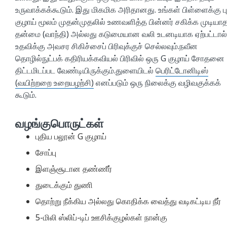
உருவாக்கக்கூடும். இது மிகமிக அரிதானது. உங்கள் பிள்ளைக்கு ப
குழாய் மூலம் முதன்முதலில் உணவளித்த பின்னர் சகிக்க முடியா
தன்மை (வாந்தி) அல்லது கடுமையான வலி உடனடியாக ஏற்பட்டால்
உதவிக்கு அவசர சிகிச்சைப் பிரிவுக்குச் செல்லவும்.நவீன
தொழில்நுட்பக் கதிரியக்கவியல் பிரிவில் ஒரு G குழாய் சோதனை
திட்டமிடப்பட வேண்டியிருக்கும்.துளையிடல்
பெரிட்டோனிடிஸ்
(வயிற்றறை உறையழற்சி)
எனப்படும் ஒரு நிலைக்கு வழிவகுக்கக்
கூடும்.
வழங்குபொருட்கள்
புதிய பலூன் G குழாய்
சோப்பு
இளஞ்சூடான தண்ணீர்
துடைக்கும் துணி
தொற்று நீக்கிய அல்லது கொதிக்க வைத்து வடிகட்டிய நீர்
5-மிலி ஸ்லிப்-டிப் ஊசிக்குழல்கள் நான்கு