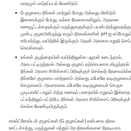
மாதமும் மாற்றப்படல் வேண்டும்.
G குழாயை நீங்கள் மாற்றும் போது அல்லது மீண்டும்
இணைக்கும் போது, எல்லா வேளைகளிலும், அதனை
உணவூட்டல்களுக்கும் மருந்துகளுக்கும் பயன்படுத்துவதற்கு
முன்பு, குழாயிலிருந்து வரும் திரவங்களின் pH ஐ எப்போதும
சரிபார்த்து, வயிற்றில் இருக்கும் அதன் அளவை உறுதி செய்
கொள்ளவும்.
உங்கள் குழந்தையின் வயிற்றிலுள்ள பலூன் உடைந்தால்,
அடைபட்டிருந்தால் அல்லது குழாய் தற்செயலாக விழுந்தால்
நீங்கள் அவசர சிகிச்சைப் பிரிவுக்குச் செல்லத் தேவையில்
நீங்களே குழாயை மாற்றலாம் அல்லது ஃபோலே வடிகுழாயைச
செருகலாம். அவசரகால ஃபோலே வடிகுழாயைச் செருக
முடியாவிட்டாலும் அந்த உணவுப் பாதையில் எதுவும் இல்லாத
பட்சத்திலும் மட்டுமே, நீங்கள் அவசர சிகிச்சைப் பிரிவுக்குச்
செல்ல வேண்டியிருக்கும்.
காஸ்ட்ரோஸ்டமி குழாய்கள் (G குழாய்கள்) என்பவை திரவ
ஊட்டச்சத்து, மருந்துகள் மற்றும் பிற திரவங்களை நேரடியாக