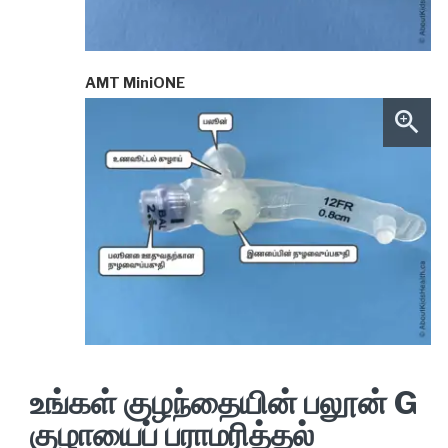
AMT MiniONE
உங்கள் குழந்தையின் பலூன் G
குழாயைப் பராமரித்தல்