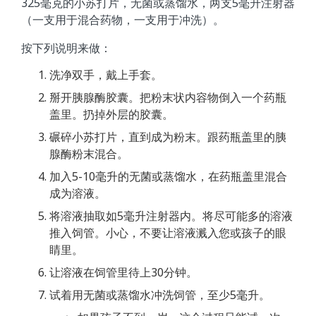
325毫克的小苏打片，无菌或蒸馏水，两支5毫升注射器
（一支用于混合药物，一支用于冲洗）。
按下列说明来做：
洗净双手，戴上手套。
掰开胰腺酶胶囊。把粉末状内容物倒入一个药瓶
盖里。扔掉外层的胶囊。
碾碎小苏打片，直到成为粉末。跟药瓶盖里的胰
腺酶粉末混合。
加入5-10毫升的无菌或蒸馏水，在药瓶盖里混合
成为溶液。
将溶液抽取如5毫升注射器内。将尽可能多的溶液
推入饲管。小心，不要让溶液溅入您或孩子的眼
睛里。
让溶液在饲管里待上30分钟。
试着用无菌或蒸馏水冲洗饲管，至少5毫升。