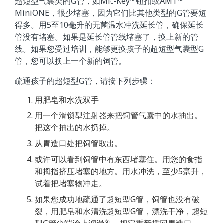
超短型气囊类的G管，如Mic-Key™钮扣或AMT™
MiniONE，很少堵塞，因为它们比其他类型的G管要短
得多。用5至10毫升的无菌温水冲洗延长管，确保延长
管没有堵塞。如果是延长管管线堵塞了，换上新的管
线。如果您受过培训，能够更换孩子的超短型气囊型G
管，您可以换上一个新的饲管。
疏通孩子的超短型G管，请按下列步骤：
用肥皂和水洗双手
用一个滑锁型注射器来把饲管气囊中的水抽出。
把这个抽出的水扔掉。
从胃造口处把饲管取出。
或许可以看到饲管中有东西堵塞住。用您的食指
和拇指挤压堵塞的地方。用水冲洗，至少5毫升，
试着把堵塞物冲走。
如果您成功地疏通了超短型G管，饲管也没有破
裂，用肥皂和水清洗超短型G管，漂洗干净，超短