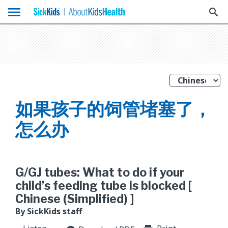
menu
search
如果孩子的饲管堵塞了，
怎么办
G/GJ tubes: What to do if your
child’s feeding tube is blocked [
Chinese (Simplified) ]
By SickKids staff