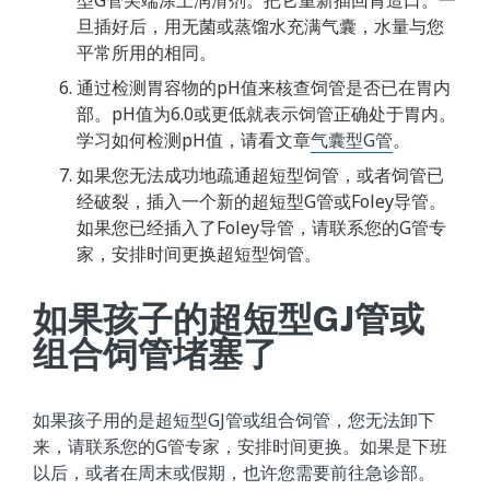
型G管尖端涂上润滑剂。把它重新插回胃造口。一
旦插好后，用无菌或蒸馏水充满气囊，水量与您
平常所用的相同。
通过检测胃容物的pH值来核查饲管是否已在胃内
部。pH值为6.0或更低就表示饲管正确处于胃内。
学习如何检测pH值，请看文章
气囊型G管
。
如果您无法成功地疏通超短型饲管，或者饲管已
经破裂，插入一个新的超短型G管或Foley导管。
如果您已经插入了Foley导管，请联系您的G管专
家，安排时间更换超短型饲管。
如果孩子的超短型GJ管或
组合饲管堵塞了
如果孩子用的是超短型GJ管或组合饲管，您无法卸下
来，请联系您的G管专家，安排时间更换。如果是下班
以后，或者在周末或假期，也许您需要前往急诊部。