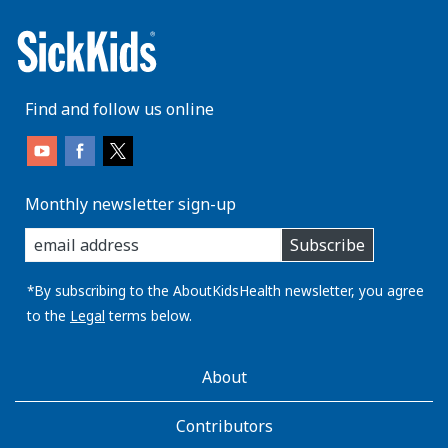
Find and follow us online
Monthly newsletter sign-up
enter
Subscribe
you
email
address:
*By subscribing to the AboutKidsHealth newsletter, you agree
to the
Legal
terms below.
AboutKidsHealth
About
Learn
More
Contributors