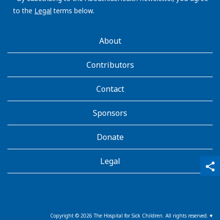
to the
Legal
terms below.
AboutKidsHealth
About
Learn
More
Contributors
Contact
Sponsors
Donate
Legal
qr_code_scanner
content_copy
share
Copyright ©
2026
The Hospital for Sick Children. All rights reserved. ♥