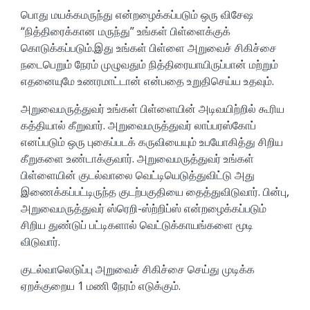
பொது மயக்கமருந்து என்றழைக்கப்படும் ஒரு விசேஷ
“நித்திரைக்கான மருந்து” உங்கள் பிள்ளைக்குக்
கொடுக்கப்படும்.இது உங்கள் பிள்ளை அறுவைச் சிகிச்சை
நடைபெறும் நேரம் முழுவதும் நித்திரையாயிருப்பான் மற்றும்
எதனையுமே உணரமாட்டான் என்பதை உறுதிசெய்ய உதவும்.
அறுவைமருத்துவர் உங்கள் பிள்ளையின் அடிவயிற்றில் கூரிய
கத்தியால் கீறுவார். அறுவைமருத்துவர் லாப்பரஸ்கோப்
எனப்படும் ஒரு புகைப்படக் கருவியையும் உபயோகித்து சிறிய
கீறுகளை உண்டாக்குவார். அறுவைமருத்துவர் உங்கள்
பிள்ளையின் குடல்வாலை வெட்டியெடுத்துவிட்டு அது
இணைக்கப்பட்டிருந்த குடற்பகுதியை தைத்துவிடுவார். பின்பு,
அறுவைமருத்துவர் ஸ்ரெறி-ஸ்ற்றிப்ஸ் என்றழைக்கப்படும்
சிறிய துண்டுப் பட்டிகளால் வெட்டுக்காயங்களை மூடி
விடுவார்.
குடல்வாலெடுப்பு அறுவைச் சிகிச்சை செய்து முடிக்க
ஏறக்குறைய 1 மணி நேரம் எடுக்கும்.