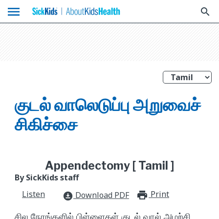
menu
search
குடல் வாலெடுப்பு அறுவைச்
சிகிச்சை
Appendectomy [ Tamil ]
By SickKids staff
Listen
Print
print_for
Download PDF
download_for_offline
சில நேரங்களில் பிள்ளைகள் குடல் வால் அழற்சி