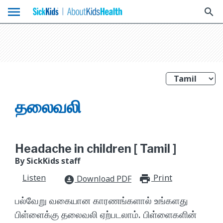
menu
search
தலைவலி
Headache in children [ Tamil ]
By SickKids staff
Listen
Print
print_for
Download PDF
download_for_offline
பல்வேறு வகையான காரணங்களால் உங்களது
பிள்ளைக்கு தலைவலி ஏற்படலாம். பிள்ளைகளின்