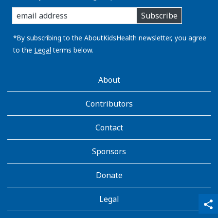
enter
Subscribe
you
email
address:
*By subscribing to the AboutKidsHealth newsletter, you agree
to the
Legal
terms below.
AboutKidsHealth
About
Learn
More
Contributors
Contact
Sponsors
Donate
Legal
qr_code_scanner
content_copy
share