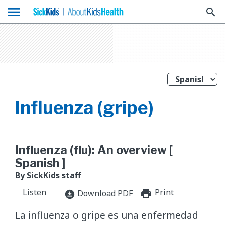
menu
search
Influenza (gripe)
Influenza (flu): An overview [
Spanish ]
By SickKids staff
Listen
Print
print_for
Download PDF
download_for_offline
La influenza o gripe es una enfermedad