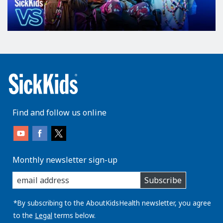
Find and follow us online
Monthly newsletter sign-up
enter
Subscribe
you
email
address:
*By subscribing to the AboutKidsHealth newsletter, you agree
to the
Legal
terms below.