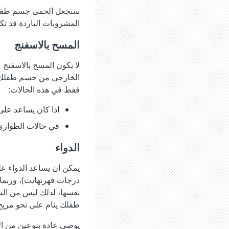
ستجعل الحمى جسم طفلك ي
المشروبات الباردة قد تكو
المسح بالاسفنج
لا يكون المسح بالاسفنج 
الخارجي من جسم طفلك وي
فقط في هذه الحالات:
اذا كان يساعد على 
في حالات الطوارىء، مثل الس
الدواء
درجات فهرنهايت)، وربما 
نفسها، لذلك ليس من السه
طفلك ينام على نحو مريح
يوصى عادة بنوعين من الا