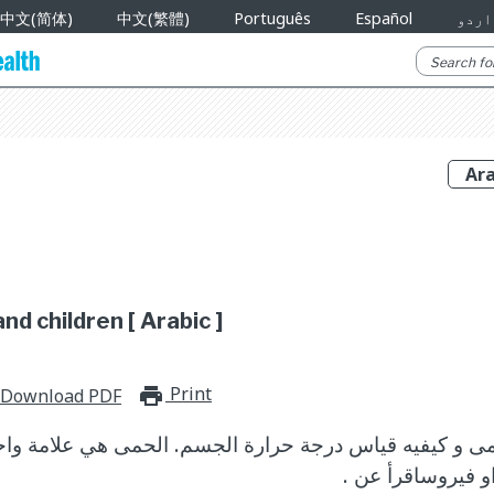
اردو
Español
Português
中文(繁體)
中文(简体)
and children [ Arabic ]
Print
print_for_offline
Download PDF
ى و كيفيه قياس درجة حرارة الجسم. الحمى هي علامة واح
 فيروساقرأ عن .