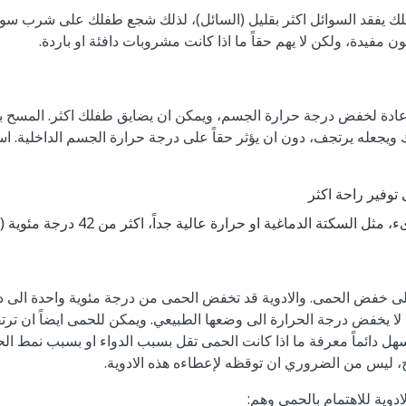
فقد السوائل اكثر بقليل (السائل)، لذلك شجع طفلك على شرب سوائل 
ن مفيدة، ولكن لا يهم حقاً ما اذا كانت مشروبات دافئة او باردة.
عادة لخفض درجة حرارة الجسم، ويمكن ان يضايق طفلك اكثر. المسح بالا
جعله يرتجف، دون ان يؤثر حقاً على درجة حرارة الجسم الداخلية. اس
توفير راحة اكثر
كتة الدماغية او حرارة عالية جداً، اكثر من 42 درجة مئوية (108 درجة فهرنهايت)
لا يخفض درجة الحرارة الى وضعها الطبيعي. ويمكن للحمى ايضاً ان ترت
ل دائماً معرفة ما اذا كانت الحمى تقل بسبب الدواء او بسبب نمط الح
، ليس من الضروري ان توقظه لإعطاءه هذه الادوية.
دوية للاهتمام بالحمى وهم: