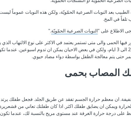
ت الصرعية الحمّويّة او التشنجات الحمّويّة.
بيب بعد النوبات الصرعية الحمّويّة، ولكن هذه النوبات عموماً ليست 
 تلفاً في المخ.
جى الاطلاع على "
النوبات الصرعية الحمّويّة
."
ر فيها الحمى والى متى تستمر يعتمد في الاكثر على نوع الالتهاب الذي 
مع فيروسات تدوم لمدة 2 الى 3 ايام، ولكن في بعض الاحيان يمكن ان تدوم اسبوعين. ع
تمر حتى يتم معالجة الطفل بواسطة دواء مضاد حيوي.
فلك المصاب بحمى
فيفة. ان معظم حرارة الجسم تفقد عن طريق الجلد. فجعل طفلك يرتدي 
الحرارة ويمكن ان يضايق طفلك اكثر. اذا كان طفلتك تعاني من قشعرير
فظ على درجة حرارة الغرفة عند مستوى مريح بالنسبة لك، عندما تكون 