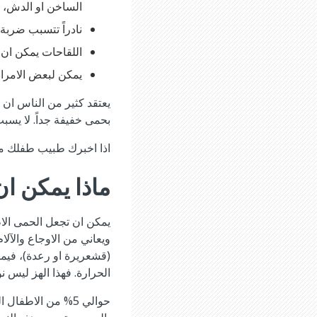
الساخن او الدش، ا
نادراً تتسبب ضربة
اللقاحات يمكن ان
يمكن لبعض الامراض
يعتقد كثير من الناس ان ا
بحمى خفيفة جداً. لا يسبب 
اذا اخبرك طبيب طفلك ما
ماذا يمكن ا
يمكن ان تجعل الحمى الاط
ويعاني من الاوجاع والآل
(قشعريرة او رعدة)، فيما
الحرارة. فهذا الهز ليس 