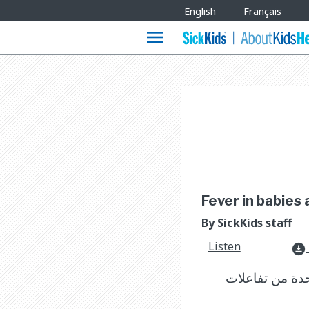
Site
English
Français
Languages
menu
Fever in babies 
By SickKids staff
Listen
download_for_offline
دة من تفاعلات