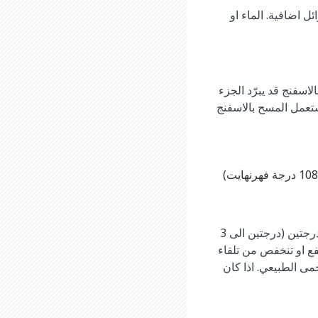
اضافية. الماء او
سفنج قد يبرّد الجزء
تعمل المسح بالاسفنج
يمكن ان يساعد الدواء على خفض الحمى. والادوية قد تخفض الحمى من درجة مئوية واحدة الى درجتين (درجتين الى 3
فع او تنخفص من تلقاء
مى الطبيعي. اذا كان