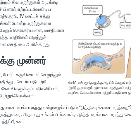
்றும் சில மருந்துகள் அடிக்கடி
சியினால் ஏற்றப்படவேண்டிய
த்தெரபி, IV ஊட்டச் சத்து
ிரவங்கள் போன்ற மருந்துகளை
ருவி மேலும் சௌகரியமான, வசதியான
த்த மாதிரிகள் எடுத்துக்
ான வசதியை அளிக்கிறது.
ுக்கு முன்னர்
், போர்ட் கருவியை உட்செலுத்தும்
தித்து , செயற்பாடு பற்றி
போர்ட் என்பது தோலுக்கு அடியில் செருகப்படு
(ஐவி) குழாயாகும். இரசாயன மருத்துவம் மற்
 கேள்விகளுக்கும் பதிலளிப்பார்;
வழங்க, செளகரியமான மற்றும் வசதியான ஒர
பெற்றுக்கொள்வார்.
துவான மயக்கமருந்து என்றழைக்கப்படும் “நித்திரைக்கான மருந்தை”ப
ருத்துவரை, அதாவது உங்கள் பிள்ளைக்கு நித்திரைக்கான மருந்து கொ
்திப்பீர்கள்.