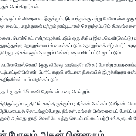
ுச் செய்கிறார்கள்.
த்த ஓட்டம் விரைவாக இருக்கும், இதயத்துக்கு சற்று மேலேயுள்ள ஒரு பெ
்த வைப்பு, மருந்துகள் மற்றும் நரம்பூடாகச் செலுத்தப்படும் திரவங்கள
ற முனை, பொக்கெட் என்றழைக்கப்படும் ஒரு சிறிய இடைவெளி(வெட்டு) உ
ரத்துக்கு தோலுக்கடியில் வைக்கப்படும். தோலுக்குக் கீழ் போர்ட் கர
ிறது. திசுக்களும் தோலும் பின்னர் தையலிடப்பட்டு மூடப்படும்.
ும் ஃபுலோரோஸ்கொபி (ஒரு விசேஷ ஊடுகதிர் வீச்சு ) போன்ற உபகரணங்
யற்பாட்டின்பின்னர், போர்ட் கருவி சரியான நிலையில் இருக்கிறதா என்ப
ர்வீச்சுப் படம் எடுக்கப்படும்.
த்த 1 முதல் 1.5 மணி நேரங்கள் வரை செல்லும்.
திருக்கும் பகுதியில் காத்திருக்கும்படி நீங்கள் கேட்கப்படுவீர்கள். செ
விழிப்படையத் தொடங்கும்போது, நீங்கள், உங்கள் பிள்ளையைப் போய்ப் பா
ுத்துவர் அல்லது தாதி வெளியே வந்து செயல்பாட்டைப் பற்றி உங்களுடன் பே
ின் போதும் அதன் பின்னரும்