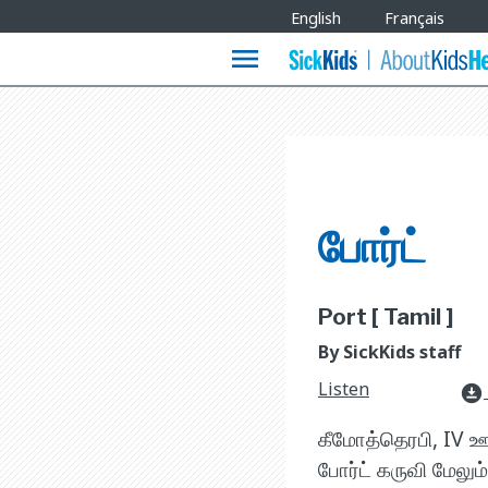
Site
English
Français
Languages
menu
போர்ட்
Port [ Tamil ]
By SickKids staff
Listen
download_for_offline
கீமோத்தெரபி, IV ஊட
போர்ட் கருவி மேலு