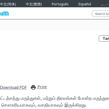
中文(简体)
中文(繁體)
Português
Español
اردو
Print
print_for_offline
Download PDF
்டத்சத்து மருந்துகள், மற்றும் திரவங்கள் போன்ற மருந்துக
ம் சௌகரியமாகவும், வசதியாகவும் இருக்கிறது.