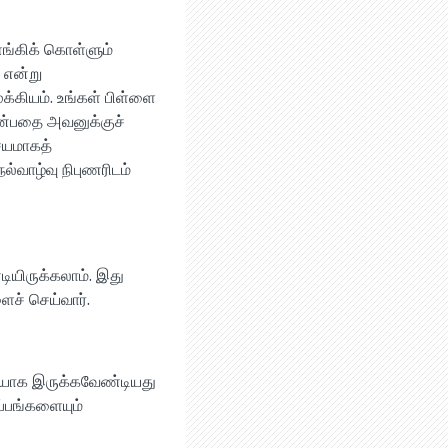
ிளங்கிக் கொள்ளும்
 என்று
்கியம். உங்கள் பிள்ளை
என்பதை அவனுக்குச்
்சயமாகத்
ல்வாழ்வு நிபுணரிடம்
ியிருக்கலாம். இது
ைச் செய்வார்.
மையாக இருக்கவேண்டியது
்ப்பங்களையும்