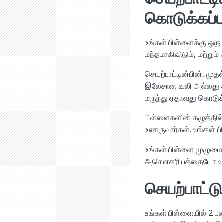
கொடுக்கப்
உங்கள் பிள்ளைக்கு ஒர
மந்தமாகிவிடும், மற்று
செயற்பாட்டின்பின், முத
இலேசான வலி அல்லது அ
மருந்து ஏதாவது கொடுக்
பிள்ளைகளின் கழுத்தில் 
உணருவார்கள். உங்கள் 
உங்கள் பிள்ளை முழும
அசௌகரியத்தையோ உண
செயற்பாட்டு
உங்கள் பிள்ளையில் 2 பன்