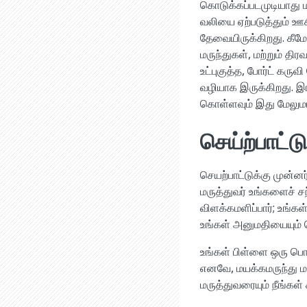
கொடுக்கப்படமுடியாது மற
வலியை ஏற்படுத்தும் ஊ
தேவையிருக்கிறது. கீமோ
மருந்துகள், மற்றும் த
உட்புகுத்த, போர்ட் க
வழியாக இருக்கிறது. இர
கொள்ளவும் இது மேலும
செய்ற்பாட்ட
செயற்பாட்டுக்கு முன்னர
மருத்துவர் உங்களைச் சந்
விளக்கமளிப்பார்; உங்கள்
உங்கள் அனுமதியையும் 
உங்கள் பிள்ளை ஒரு பொ
எனவே, மயக்கமருந்து ம
மருத்துவரையும் நீங்கள் சந