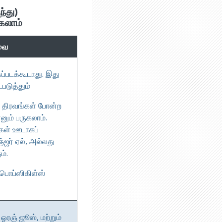
ந்து)
கலாம்
யவை
்படக்கூடாது. இது
்படுத்தும்
்த திரவங்கள் போன்ற
ும் பருகலாம்.
்கள் ஊடாகப்
ஞ்ஜர் ஏல், அல்லது
ம்.
பொப்ஸிகிள்ஸ்
 ஓரஞ் ஜூஸ், மற்றும்