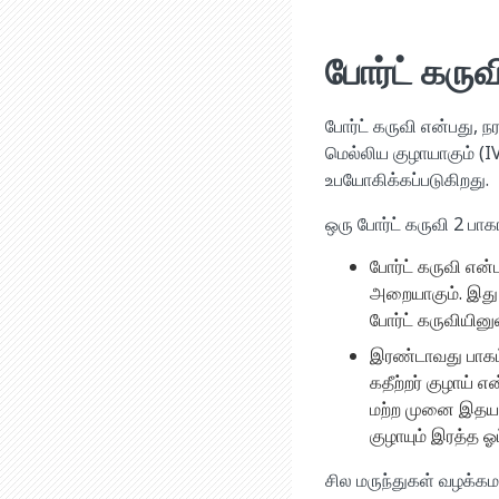
போர்ட் கரு
போர்ட் கருவி என்பது, 
மெல்லிய குழாயாகும் (I
உபயோகிக்கப்படுகிறது.
ஒரு போர்ட் கருவி 2 ப
போர்ட் கருவி எ
அறையாகும். இது 
போர்ட் கருவியின
இரண்டாவது பாகம
கதீற்றர் குழாய் 
மற்ற முனை இதயத்து
குழாயும் இரத்த 
சில மருந்துகள் வழக்கம