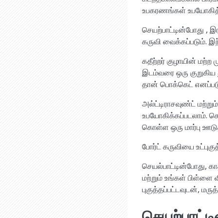
உபகரணங்கள் உபயோகித்த
செயற்பாட்டின்போது , இர
கருவி வைக்கப்படும். இந
கதீற்றர் குழாயின் மற்
இடம்வரை ஒரு குறுகிய தூ
தான் பொக்கெட் எனப்படுக
அல்ட்டிராசவுண்ட் மற்ற
உபயோகிக்கப்படலாம். செ
கொள்ள ஒரு மார்பு ஊடுகதி
போர்ட் கருவியை உட்புகு
செயல்பாட்டின்போது, காத்
மற்றும் உங்கள் பிள்ளை 
புகுத்தப்பட்டவுடன், மர
செயற்பாட்ட