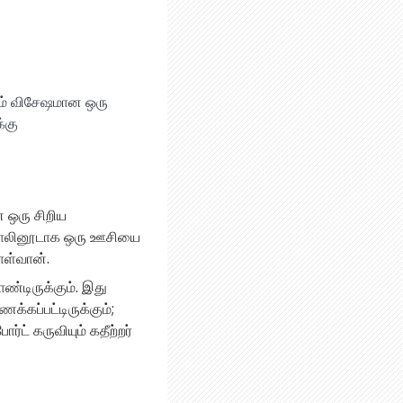
டும் விசேஷமான ஒரு
்கு
 ஒரு சிறிய
. தோலினூடாக ஒரு ஊசியை
ொள்வான்.
்டிருக்கும். இது
க்கப்பட்டிருக்கும்;
ர்ட் கருவியும் கதீற்றர்