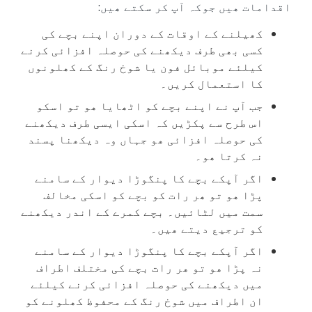
اقدامات ھیں جوکہ آپ کر سکتے ھیں:
کھیلنے کے اوقات کے دوران اپنے بچے کی
کسی بھی طرف دیکھنے کی حوصلہ افزائی کرنے
کیلئے موبائل فون یا شوخ رنگ کے کھلونوں
کا استعمال کریں۔
جب آپ نے اپنے بچے کو اٹھایا ھو تو اسکو
اس طرح سے پکڑیں کہ اسکی ایسی طرف دیکھنے
کی حوصلہ افزائی ھو جہاں وہ دیکھنا پسند
نہ کرتا ھو۔
اگر آپکے بچے کا پنگوڑا دیوار کے سامنے
پڑا ھو تو ھر رات کو بچے کو اسکی مخالف
سمت میں لٹائیں۔ بچے کمرے کے اندر دیکھنے
کو ترجیع دیتے ھیں۔
اگر آپکے بچے کا پنگوڑا دیوار کے سامنے
نہ پڑا ھو تو ھر رات بچے کی مختلف اطراف
میں دیکھنے کی حوصلہ افزائی کرنے کیلئے
ان اطراف میں شوخ رنگ کے محفوظ کھلونے کو