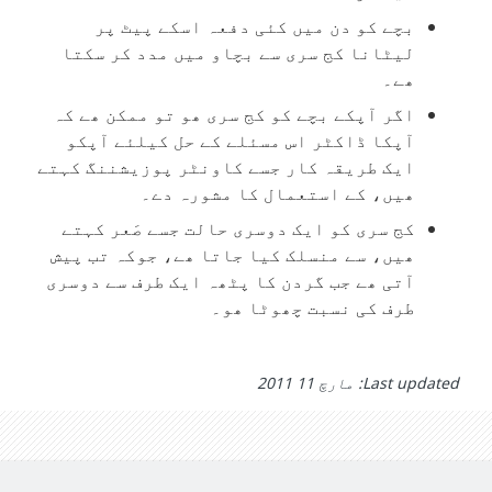
بچے کو دن میں کئی دفعہ اسکے پیٹ پر
لیٹانا کج سری سے بچاو میں مدد کر سکتا
ھے۔
اگر آپکے بچے کو کج سری ھو تو ممکن ھے کہ
آپکا ڈاکٹر اس مسئلے کے حل کیلئے آپکو
ایک طریقہ کار جسے کاونٹر پوزیشننگ کہتے
ھیں، کے استعمال کا مشورہ دے۔
کج سری کو ایک دوسری حالت جسے صَعر کہتے
ھیں، سے منسلک کیا جاتا ھے، جوکہ تب پیش
آتی ھے جب گردن کا پٹھہ ایک طرف سے دوسری
طرف کی نسبت چھوٹا ھو۔
Last updated: مارچ 11 2011