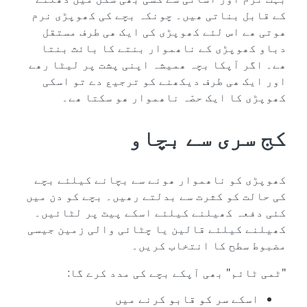
کے قابل بناتی ھیں۔ چونکہ بچے کی کھوپڑی نرم
ھوتی ھے اس لئے کھوپڑی کی ایک ھی طرف مستقل
دباو کھوپڑی کے ناھموار بنتے کا بائث بنتا
ھے۔ اگر آپکا بچہ ھمیشہ اپنی پشت پر لیٹا رھے
اور ایک ھی طرف دیکھنے کو ترجیع دے تو اسکی
کھوپڑی کا ایک حصّہ ناھموار ھو سکتا ھے۔
کج سری سے بچاو
کھوپڑی کو ناھموار ھونے سے بچانے کیلئے بچے
کی حالت کو کثرت سے بدلتے رھیں۔ بچے کو دن میں
کئی دفعہ کھیلنے کیلئے اسکے پیٹ پر لٹائیں۔
کھیلنے کیلئے قالین یا چٹائی والی زمین جیسی
مضبوط سطح کا انتخاب کریں۔
"ٹمی ٹائم" بھی آپکے بچے کی مدد کرے گا:
اسکے سر کو قابو کرنے میں