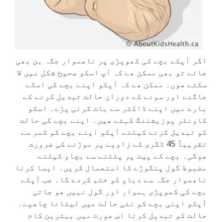
اگر آپکے بچے کی کھوپڑی پر ناھموار جگہ بن بھی
جائے تو بھی ممکن ھے کہ آپ اسکو صحیح شکل میں لا
سکتے ھوں۔ ممکن ھے کہ آپکو اپنے بچے کی اسکے
جاگنے اور سونے کے دوران حالت تبدیل کرنے کے
بارے میں اپنے ڈاکٹر سے بات کرنی پڑے۔ اسکو
کاونٹر پوزیشننگ کہتے ھیں۔ اپنے بچے کی حالت
کو تبدیل کرنے کیلئے آپکو اپنے بچے کو کمر سے
تقریباً 45 ڈگری کے زاویے پر موڑنے کی ضرورت
ھوگی۔ بچے کے پیٹ پر پلٹنے سے بچاو کیلئے
مضبوط گول پنگوڑے کا استعمال کریں۔ ایسا کرنا
ناھموار جگہ سے دباو کو ختم کردے گا۔ جب آپکے
بچے کی کھوپڑی ہموار اور گول نہیں ھو جاتی
آپکو اپنی بچے کو نئی حالت میں لیٹانا چاھیے۔
حالت کو تبدیل کرنا اس صورت میں بہترین کام