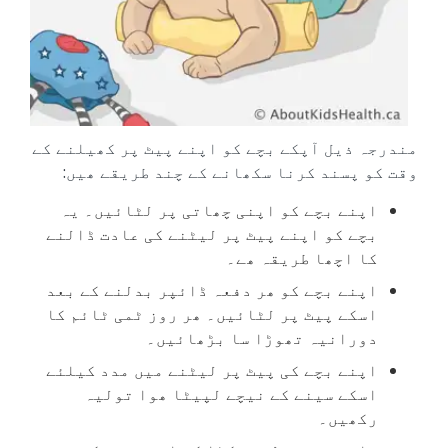
مندرجہ ذیل آپکے بچے کو اپنے پیٹ پر کھیلنے کے
وقت کو پسند کرنا سکھانے کے چند طریقے ھیں:
اپنے بچے کو اپنی چھاتی پر لٹائیں۔ یہ
بچے کو اپنے پیٹ پر لیٹنے کی عادت ڈالنے
کا اچھا طریقہ ھے۔
اپنے بچے کو ھر دفعہ ڈائپر بدلنے کے بعد
اسکے پیٹ پر لٹائیں۔ ھر روز ٹمی ٹائم کا
دورانیہ تھوڑا سا بڑھائیں۔
اپنے بچے کی پیٹ پر لیٹنے میں مدد کیلئے
اسکے سینے کے نیچے لپیٹا ھوا تولیہ
رکھیں۔