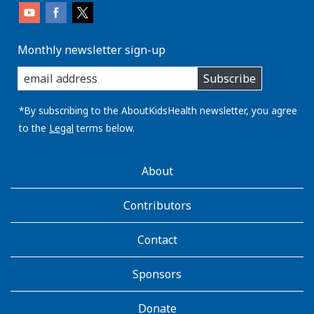
Monthly newsletter sign-up
enter
Subscribe
you
email
address:
*By subscribing to the AboutKidsHealth newsletter, you agree
to the
Legal
terms below.
AboutKidsHealth
About
Learn
More
Contributors
Contact
Sponsors
Donate