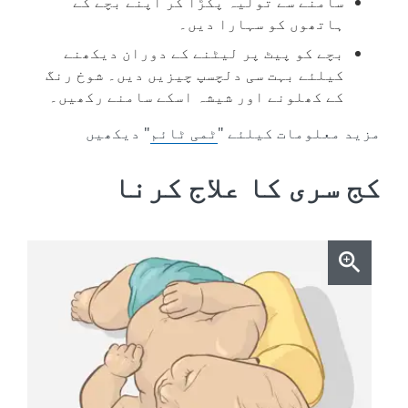
سامنے سے تولیہ پکڑا کر اپنے بچے کے
ہاتھوں کو سہارا دیں۔
بچے کو پیٹ پر لیٹنے کے دوران دیکھنے
کیلئے بہت سی دلچسپ چیزیں دیں۔ شوخ رنگ
کے کھلونے اور شیشہ اسکے سامنے رکھیں۔
مزید معلومات کیلئے "
ٹمی ٹائم
" دیکھیں
کج سری کا علاج کرنا