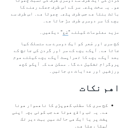
ھو۔ یہ سخت پٹھہ سر کے اس طرف جھکے رھنے کا
بائث بنتا ھے جس طرف پٹھہ چھوٹا ھے۔ اس طرف سے
بچے کا سر دوسری طرف مڑ جاتا ھے۔
مزید معلومات کیلئے "
صَع
" دیکھیں۔
کج سری اور صَعر کو ایک دوسرے سے منسلک کیا
جاتا ھے۔ آپکے بچے کے سر اور گردن کی جانچ کے
بعد آپکے بچے کا تھراپسٹ آپکے بچے کیلئے ھوم
پروگرام تشکیل دے گا۔ ممکن ھے کہ آپکو کچھ
ورزشیں اور ھدایات دی جائیں۔
اھم نکات
کج سری کا مطلب کھوپڑی کا ناھموار ھونا
ھے۔ یہ تب واقع ھوتا ھے جب کوئی بچہ اپنی
پشت پر یا ایک ھی حالت میں بہت دیر تک
لیٹا رھتا ھے۔