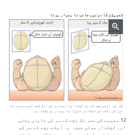
کھوپڑی کا دونوں جانب نا ہموار ہونا
گر بچہ اپنی پشت کے بل لیٹے اور اپنے سر کو ایک طرف لمبے عرصے تک
موڑ کر رکھے تو اسکا سر تھوڑا سا ہموار ہو سکتا ہے۔
12 مھینے کی عمر تک بچے کے سر کی ھڈیاں پتلی
اور لچکدار ھوتی ھیں۔ یہ آپکے بچے کے سر کو
بہت نرم اور آسانی سے کسی بھی شکل میں ڈھلنے