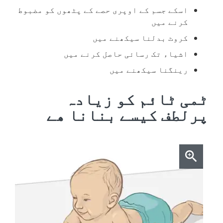
اسکے جسم کے اوپری حصے کے پٹھوں کو مضبوط
کرنے میں
کروٹ بدلنا سیکھنے میں
اشیاء تک رسائی حاصل کرنے میں
رینگنا سیکھنے میں
ٹمی ٹائم کو زیادہ
پرلطف کیسے بنانا ھے