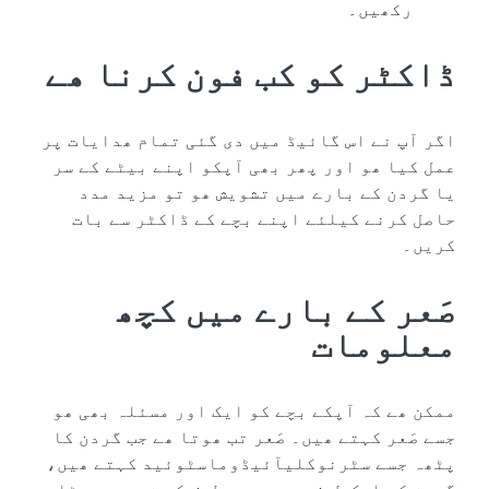
رکھیں۔
ڈاکٹر کو کب فون کرنا ھے
اگر آپ نے اس گائیڈ میں دی گئی تمام ھدایات پر
عمل کیا ھو اور پھر بھی آپکو اپنے بیٹے کے سر
یا گردن کے بارے میں تشویش ھو تو مزید مدد
حاصل کرنے کیلئے اپنے بچے کے ڈاکٹر سے بات
کریں۔
صَعر کے بارے میں کچھ
معلومات
ممکن ھے کہ آپکے بچے کو ایک اور مسئلہ بھی ھو
جسے صَعر کہتے ھیں۔ صَعر تب ھوتا ھے جب گردن کا
پٹھہ جسے سٹرنوکلیآئیڈوماسٹوئید کہتے ھیں،
گردن کی ایک طرف سے دوسری طرف کی نسبت چھوٹا