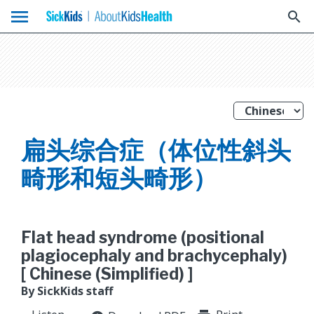
menu
search
扁头综合症（体位性斜头
畸形和短头畸形）
Flat head syndrome (positional
plagiocephaly and brachycephaly)
[ Chinese (Simplified) ]
By SickKids staff