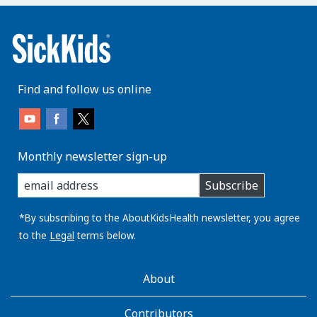
Find and follow us online
Monthly newsletter sign-up
enter
Subscribe
you
email
address:
*By subscribing to the AboutKidsHealth newsletter, you agree
to the
Legal
terms below.
AboutKidsHealth
About
Learn
More
Contributors