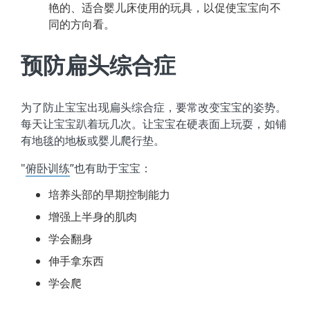
艳的、适合婴儿床使用的玩具，以促使宝宝向不
同的方向看。
预防扁头综合症
为了防止宝宝出现扁头综合症，要常改变宝宝的姿势。
每天让宝宝趴着玩几次。让宝宝在硬表面上玩耍，如铺
有地毯的地板或婴儿爬行垫。
"
俯卧训练
”也有助于宝宝：
培养头部的早期控制能力
增强上半身的肌肉
学会翻身
伸手拿东西
学会爬