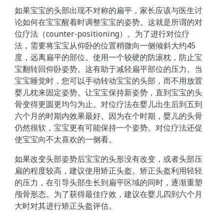
如果宝宝的头部出现不对称的扁平，家长应该与医生讨
论如何在宝宝醒着时调整宝宝的姿势。这就是所谓的对
位疗法（counter-positioning）。为了进行对位疗
法，需要将宝宝从仰卧的位置稍微向一侧倾斜大约45
度，远离扁平的部位。使用一个较硬的防滚枕，防止宝
宝翻转回仰卧姿势。这有助于减轻扁平部位的压力。当
宝宝睡觉时，您可以手动转动宝宝的头部，而不用放置
婴儿枕来固定姿势。让宝宝保持新姿势，直到宝宝的头
骨变得更圆更均匀为止。对位疗法在婴儿出生后到五到
六个月的时期内效果最好。因为在个时期，婴儿的头骨
仍然很软，宝宝更有可能保持一个姿势。对位疗法还促
使宝宝向不太喜欢的一侧看。
如果改变头部姿势后宝宝的头形没有改变，或者头部压
扁的程度较高，建议使用矫正头盔。矫正头盔利用轻轻
的压力，在引导头部生长到扁平区域的同时，逐渐重塑
颅骨形态。为了获得最佳疗效，建议在婴儿四到六个月
大时对其进行矫正头盔评估。