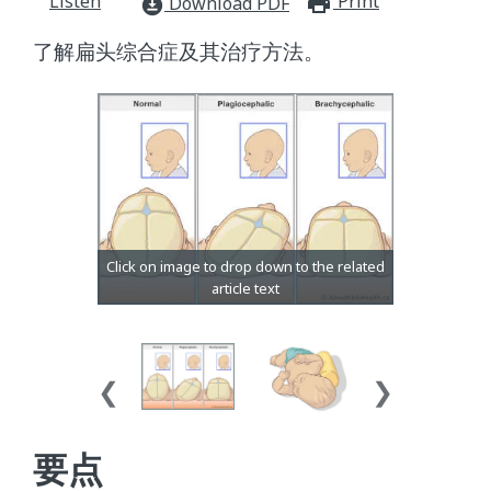
Listen
Print
print_for
Download PDF
download_for_offline
了解扁头综合症及其治疗方法。
要点